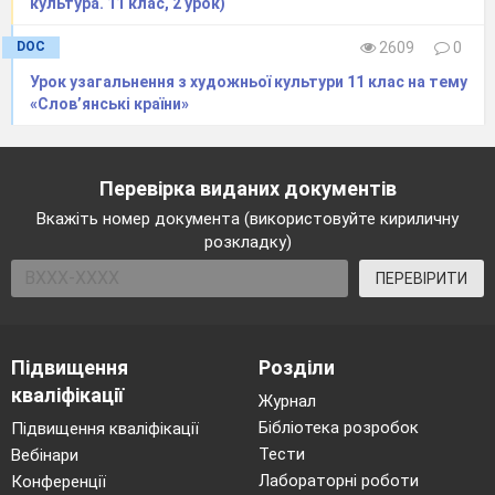
культура. 11 клас, 2 урок)
1.
Основні відомості про Індію.
2.
Архітектура та скульптура
DOC
2609
0
Індійського регіону.
Урок узагальнення з художньої культури 11 клас на тему
3.
Художня культура Індії.
«Слов’янські країни»
4.
Тадж-Махал в Агрі.
Диск 3.
Індійська
Перевірка виданих документів
музика «Dreams of India»
Вкажіть номер документа (використовуйте кириличну
розкладку)
ПЕРЕВІРИТИ
Диск 4.
Відеосюжети:
1.
Пам’ятники світової
архітектури. Тадж-Махал.
2.
Тадж-Махал в Аг.
Підвищення
Розділи
3.
Стародавні рукотворні
кваліфікації
Журнал
чудеса . Гігантський Будда.
Бібліотека розробок
Підвищення кваліфікації
4.
Сучасний індійський кліп.
Тести
Вебінари
5.
Індійські танці.
Лабораторні роботи
Конференції
6.
Уривки з індійських