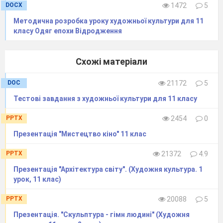
Завдання для тематичного
DOCX
1472
5
контролю знань
Методична розробка уроку художньої культури для 11
учнів……………………………………52
класу Одяг епохи Відродження
Словник основних понять і
термінів
Схожі матеріали
до теми «Індійський культурний
регіон»…………………………………………..…56
DOC
21172
5
Тестові завдання з художньої культури для 11 класу
Дидактичні матеріали до розділу
«Індійський культурний
PPTX
2454
0
регіон»………………...59
Презентація "Мистецтво кіно" 11 клас
Список використаної
PPTX
21372
4.9
літератури……………………………………………………...67
Презентація "Архітектура світу". (Художня культура. 1
Диски:
урок, 11 клас)
Диск 1.
Ілюстрації до уроків.
PPTX
20088
5
Диск 2
. Мультимедійні
Презентація. "Скульптура - гімн людині" (Художня
презентації: