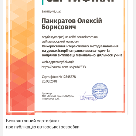
2013 року)
Зміст
Передмова……………………………………………………………………
Календарно-тематичне
планування уроків до розділу
«Індійський культурний
регіон»………………………………………………………………………………………
…6
1.
План-конспект уроку з
теми «Внесок Індії у
світову культуру:
відкриття десяткової
системи обчислення, шахів.
Образ Індії в
середньовічних текстах
Безкоштовний сертифікат
Київської
про публікацію авторської розробки
Русі»…………………………………………………………………………………………
7