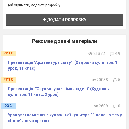
Щоб отримати, додайте розробку
2.
План-конспект уроку з
теми «Індуїзм та буддизм
– релігії індійського
ДОДАТИ РОЗРОБКУ
регіону»………………………………………………………………………………………
3.
План-конспект уроку з
теми «Архітектура і
Рекомендовані матеріали
скульптура»…………………...24
4.
План-конспект уроку з
PPTX
21372
4.9
теми «Декоративно-
Презентація "Архітектура світу". (Художня культура. 1
прикладне мистецтво
урок, 11 клас)
регіону»30
5.
План-конспект уроку з
PPTX
20088
5
теми «Мистецтво і
танець»……………………….....36 6-
Презентація. "Скульптура - гімн людині" (Художня
7.
План-конспект
культура. 11 клас, 2 урок)
уроку з теми «Індійське
кіно»………………………………..44
8. План-конспект уроку з
DOC
2609
0
теми «Індійське
Урок узагальнення з художньої культури 11 клас на тему
йоги»……………………………….48
«Слов’янські країни»