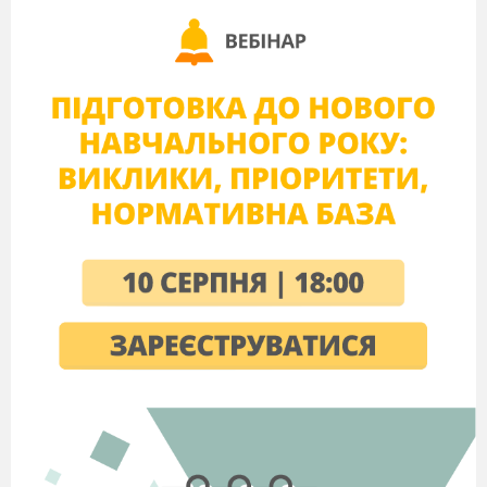
вчителеві, який на свій розсуд може
скорочувати або доповнювати
вміщений матеріал, обираючи свою
форму роботи.
Посібник розрахований для
вчителів та учнів навчальних
закладів.
Рецензенти:
Т.А.Швед, методист комунальної
науково-методичної установи