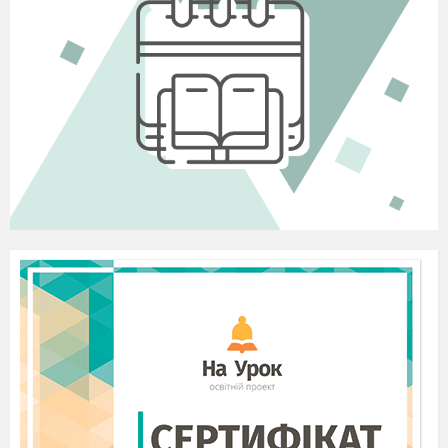
«Березнівський районний методичний
кабінет» Березнівської районної ради.
В.І.Боровець, заступник директора
з навчально-виховної роботи
Балашівського НВК «Колегіум –
загальноосвітня школа І – ІІ ступенів»
Рекомендовано науково-методичною
радою комунальної науково-
методичної установи
«Березнівський районний
методичний кабінет»
Березнівської районної ради
(Протокол №2 від 08 лютого