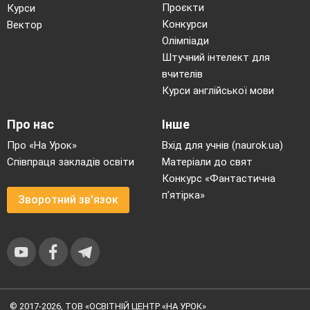
Проєкти
Курси
фільмів.
Конкурси
Вектор
7.
Таємниця мистецтва йогів.
Олімпіади
Штучний інтелект для
вчителів
Курси англійської мови
Про нас
Інше
Передмова
Про «На Урок»
Вхід для учнів (naurok.ua)
Соціально-економічні завдання
Співпраця закладів освіти
Матеріали до свят
розвитку нашої країни зумовлюють
Конкурс «Фантастична
пошук оновлених підходів до їхнього
п’ятірка»
Зворотний зв'язок
розв’язання. Українській державі
необхідне покоління з високим рівнем
культури і освіченості, здатне
сприймати національні й
загальнолюдські цінності, творчо діяти
в будь-якій сфері соціальної практики.
У цьому аспекті культурологія
© 2017-2026, ТОВ «ОСВІТНІЙ ЦЕНТР «НА УРОК»