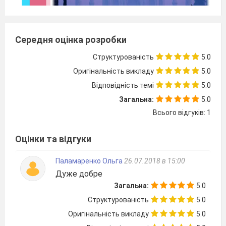
Середня оцінка розробки
Структурованість
5.0
Оригінальність викладу
5.0
Відповідність темі
5.0
Загальна:
5.0
Всього відгуків: 1
Оцінки та відгуки
Зайко О. Д. Індійський культурний
регіон (цикл уроків з художньої
Паламаренко Ольга
26.07.2018 в 15:00
культури для учнів 11 класу художньо-
естетичного профілю). Навчально-
Дуже добре
методичний посібник для вчителів та
Загальна:
5.0
учнів 11 класу художньо-естетичного
Структурованість
5.0
профілю. Балашівський НВК «Колегіум
Оригінальність викладу
5.0
– загальноосвітня школа І – ІІ