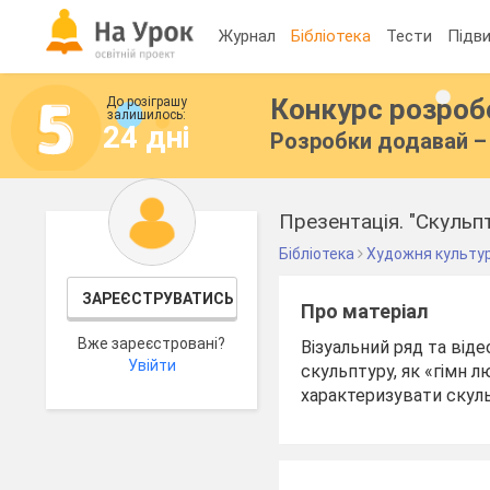
Журнал
Бібліотека
Тести
Підви
Конкурс розро
До розіграшу
залишилось:
24 дні
Розробки додавай – 
Презентація. "Скульпт
Бібліотека
Художня культу
ЗАРЕЄСТРУВАТИСЬ
Про матеріал
Вже зареєстровані?
Візуальний ряд та від
Увійти
скульптуру, як «гімн 
характеризувати скуль