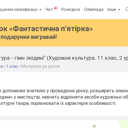
AI
щення кваліфікації
Чат
Конкурси
Олімпіада
Інше
бок
«Фантастична п’ятірка»
подарунки вигравай!
ура - гімн людині" (Художня культура. 11 клас, 2 у
ра
1 клас
Матеріали до уроків
ео допоможе вчителю у проведенні уроку; розширить знання
людині» у мистецтві, навчить відрізняти засоби художньо-о
птурні твори, порівнювати їх характерні особливості.