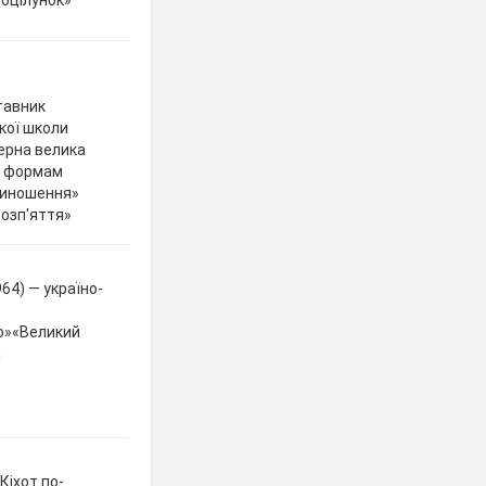
оцілунок»
тавник
ької школи
терна велика
м формам
риношення»
озп'яття»
64) — україно-
ро»«Великий
а
Кіхот по-