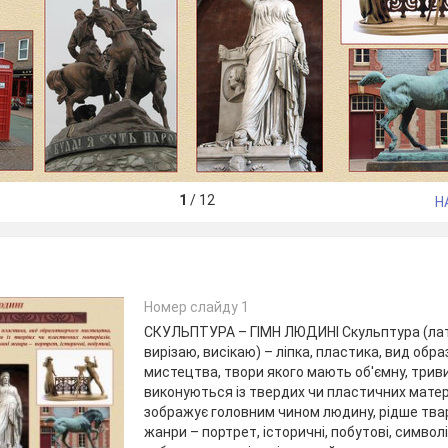
1
/
12
Н
Номер слайду 1
СКУЛЬПТУРА – ГІМН ЛЮДИНІ Скульптура (лат.
вирізаю, висікаю) – ліпка, пластика, вид обр
мистецтва, твори якого мають об'ємну, трив
виконуються із твердих чи пластичних матер
зображує головним чином людину, рідше твари
жанри – портрет, історичні, побутові, символі