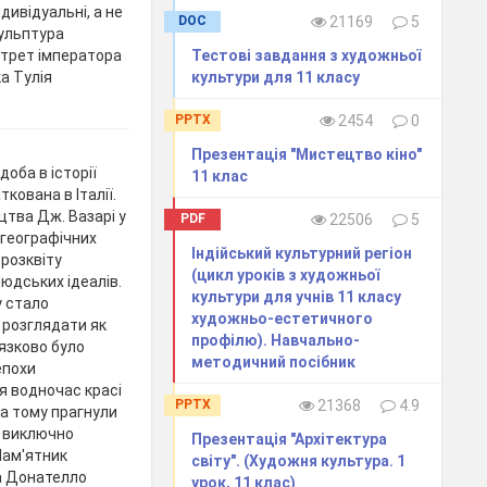
дивідуальні, а не
DOC
21169
5
кульптура
ртрет імператора
Тестові завдання з художньої
а Тулія
культури для 11 класу
PPTX
2454
0
Презентація "Мистецтво кіно"
оба в історії
11 клас
кована в Італії.
цтва Дж. Вазарі у
PDF
22506
5
 географічних
Індійський культурний регіон
 розквіту
(цикл уроків з художньої
юдських ідеалів.
культури для учнів 11 класу
 стало
художньо-естетичного
 розглядати як
профілю). Навчально-
’язково було
методичний посібник
епохи
я водночас красі
PPTX
21368
4.9
 а тому прагнули
и виключно
Презентація "Архітектура
Пам'ятник
світу". (Художня культура. 1
а Донателло
урок, 11 клас)