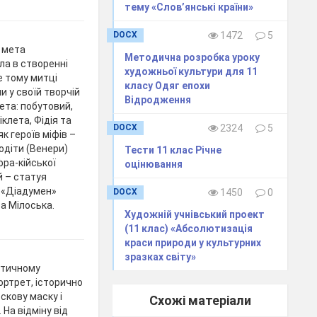
тему «Слов’янські країни»
DOCX
1472
5
 мета
Методична розробка уроку
ла в створенні
художньої культури для 11
е тому митці
класу Одяг епохи
 у своїй творчій
Відродження
ета: побутовий,
клета, Фідія та
DOCX
2324
5
к героїв міфів –
одіти (Венери)
Тести 11 клас Річне
фра-кійської
оцінювання
й – статуя
 «Діадумен»
DOCX
1450
0
а Мілоська.
Художній учнівський проект
(11 клас) «Абсолютизація
краси природи у культурних
зразках світу»
тичному
ортрет, історично
скову маску і
Схожі матеріали
 На відміну від