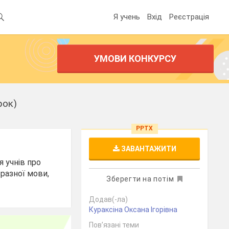
Я учень
Вхід
Реєстрація
УМОВИ КОНКУРСУ
рок)
PPTX
ЗАВАНТАЖИТИ
 учнів про
бразної мови,
Зберегти на потім
Додав(-ла)
Кураксіна Оксана Ігорівна
Пов’язані теми