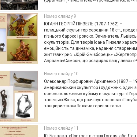
(фрагмент)«Мислитель»«Громадяни Кале»«П
Номер слайду 9
ІОГАНН ГЕОРГІЙ ПІНЗЕЛЬ (1707-1762) –
галицький скульптор середини 18 ст., предс
пізнього бароко і рококо. Зачинатель Львівс
скульпторів. Для творів Іоана Пінзеля харак
емоційність та динаміка, надання створени
життєвих рис. «Юрій-Змієборець».«Жертвоп
Авраама«Самсон, що роздирає пащу лева»«Р
Номер слайду 10
Олександр Порфирович Архипенко (1887 – 19
американський скульптор і художник, один із
основоположників кубізму в скульптурі.«П’є
танець»«Жінка, що розчісує волосся»«Голуб
танцюристка»«Лежача горизонталь»
Номер слайду 11
Ю. Багаліка. «Портрет в стилі Гоголя, або Дон 