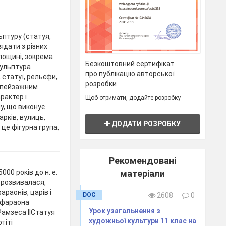
птуру (статуя,
ядати з різних
лощині, зокрема
Безкоштовний сертифікат
кульптура
про публікацію авторської
 статуї, рельєфи,
розробки
і пейзажним
рактер і
Щоб отримати, додайте розробку
у, що виконує
рків, вулиць,
ДОДАТИ РОЗРОБКУ
 це фігурна група,
Рекомендовані
0 років до н. е.
матеріали
і розвивалася,
раонів, царів і
DOC
2608
0
я фараона
Урок узагальнення з
Рамзеса ІІСтатуя
художньої культури 11 клас на
тіті