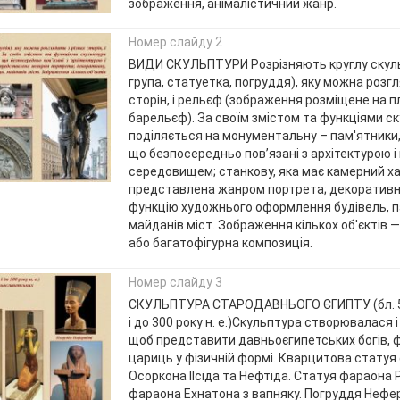
зображення, анімалістичний жанр.
Номер слайду 2
ВИДИ СКУЛЬПТУРИ Розрізняють круглу скуль
група, статуетка, погруддя), яку можна розгл
сторін, і рельєф (зображення розміщене на п
барельєф). За своїм змістом та функціями с
поділяється на монументальну – пам'ятники,
що безпосередньо пов’язані з архітектурою 
середовищем; станкову, яка має камерний ха
представлена жанром портрета; декоративн
функцію художнього оформлення будівель, па
майданів міст. Зображення кількох об'єктів —
або багатофігурна композиція.
Номер слайду 3
СКУЛЬПТУРА СТАРОДАВНЬОГО ЄГИПТУ (бл. 500
і до 300 року н. е.)Скульптура створювалася 
щоб представити давньоєгипетських богів, фа
цариць у фізичній формі. Кварцитова стату
Осоркона IІсіда та Нефтіда. Статуя фараона 
фараона Ехнатона з вапняку. Погруддя Нефер