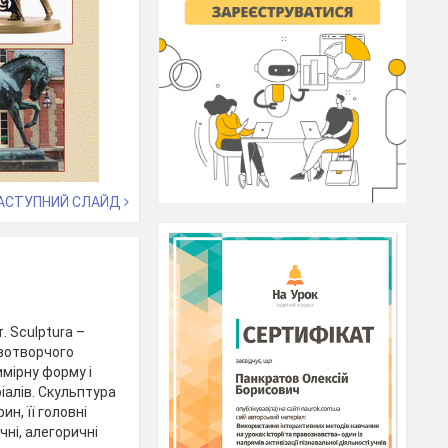
АСТУПНИЙ СЛАЙД
 Sculptura –
азотворчого
имірну форму і
іалів. Скульптура
н, її головні
чні, алегоричні