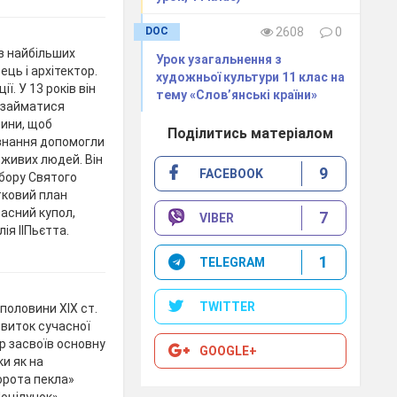
DOC
2608
0
з найбільших
Урок узагальнення з
ць і архітектор.
художньої культури 11 клас на
. У 13 років він
тему «Слов’янські країни»
 займатися
тини, щоб
Поділитись матеріалом
 знання допомогли
 живих людей. Він
9
FACEBOOK
обору Святого
тковий план
расний купол,
7
VIBER
ія ІІПьєтта.
1
TELEGRAM
TWITTER
половини XIX ст.
звиток сучасної
р засвоїв основну
GOOGLE+
ки як на
орота пекла»