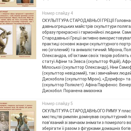
Номер слайду 4
СКУЛЬПТУРА СТАРОДАВНЬОЇ ГРЕЦІЇ Головна
давньогрецьких майстрів скульптури поляга
образу прекрасної і гармонійної людини. Сам
Стародавньої Греції активно використовували
практиці основні жанри скульптурного портр
ню (оголений) та анімалістичний. Мірона, Полі
Олександра, об'єктами своїх творів роблять я
статуї Афіни та Зевса (скульптор Фідій), Афр
Мілоської (скульптор Олександр), Ніни Само
(скульптор невідомий), так і звичайних люде
Дискобола (скульптор Мірон), «Дорифор» та
(скульптор Поліклет). Афіна Парфенос. Венер
Дискобол. Поранена амазонка
Номер слайду 5
СКУЛЬПТУРА СТАРОДАВНЬОГО РИМУ У плас
мистецтві римлян домінував скульптурний п
пов'язаний зі звичаєм знімати з померлого во
зберігати її разом з фігурками домашніх богів.