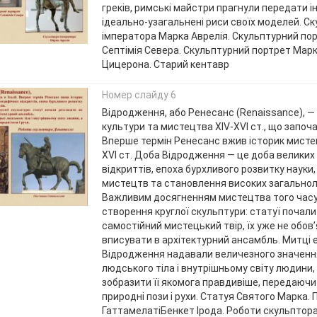
греків, римські майстри прагнули передати ін
ідеально-узагальнені риси своїх моделей. С
імператора Марка Аврелія. Скульптурний по
Септімія Севера. Скульптурний портрет Марк
Цицерона. Старий кентавр
Номер слайду 6
Відродження, або Ренесанс (Renaissance), — д
культури та мистецтва ХІV-ХVІ ст., що започат
Вперше термін Ренесанс вжив історик мисте
XVI ст. Доба Відродження — це доба великих
відкриттів, епоха бурхливого розвитку науки,
мистецтв та становлення високих загальнол
Важливим досягненням мистецтва того часу
створення круглої скульптури: статуї почали
самостійний мистецький твір, їх уже не обов
вписувати в архітектурний ансамбль. Митці 
Відродження надавали величезного значенн
людського тіла і внутрішньому світу людини,
зобразити її якомога правдивіше, передаюч
природні пози і рухи. Статуя Святого Марка. 
ГаттамелатіБенкет Ірода. Роботи скульптор