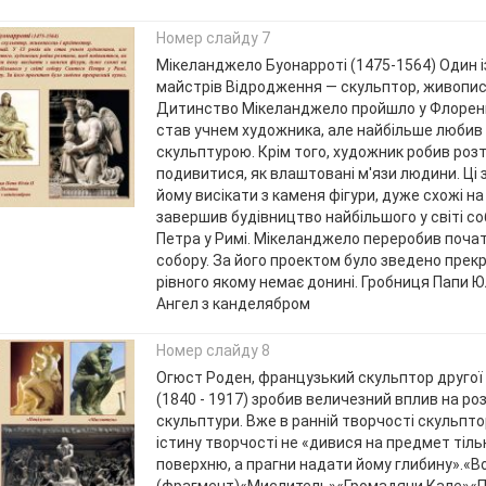
Номер слайду 7
Мікеланджело Буонарроті (1475-1564) Один і
майстрів Відродження — скульптор, живописе
Дитинство Мікеланджело пройшло у Флоренції
став учнем художника, але найбільше любив
скульптурою. Крім того, художник робив роз
подивитися, як влаштовані м'язи людини. Ці
йому висікати з каменя фігури, дуже схожі на
завершив будівництво найбільшого у світі с
Петра у Римі. Мікеланджело переробив поча
собору. За його проектом було зведено прек
рівного якому немає донині. Гробниця Папи Юл
Ангел з канделябром
Номер слайду 8
Огюст Роден, французький скульптор другої 
(1840 - 1917) зробив величезний вплив на ро
скульптури. Вже в ранній творчості скульпто
істину творчості не «дивися на предмет тіль
поверхню, а прагни надати йому глибину».«В