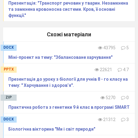
Презентація: "Транспорт речовин у тварин. Незамкнена
та замкнена кровоносна системи. Кров, її основні
функції."
Схожі матеріали
DOCX
43795
5
Міні-проект на тему: "Збалансоване харчування"
PPTX
22621
4.7
Презентація до уроку з біології для учнів 8 - го класу на
тему: " Харчування і здоров’я".
ZIP
5270
0
Практична робота з генетики 9 й клас в програмі SMART
DOCX
21312
3
Біологічна вікторина "Ми і світ природи"
Додаток Б