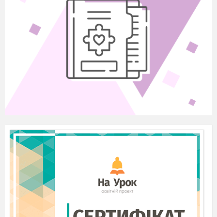
клітина.
17
6
Лабораторні роботи №1.
Вивчення структурно-
функціональної
різноманітності клітин.
Тема 3 Принципи функціонування кл
18
1
Обмін речовин та енергії.
19
2
Основні шляхи розщеплення
органічних речовин в живих
організмах.
20
3
Клітинне дихання. Біохімічні
механізми дихання.
21
4
Фотосинтез: світлова та
темнова фаза.
22
5
Хемосинтез. Базові
принципи синтетичних
процесів у клітинах та