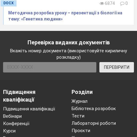
Тема. Вода та її основні фізико-хімічні
DOCX
6874
0
властивості
Методична розробка уроку – презентації з біології на
Мета:
сприяти засвоєнню в учнів знань
тему: «Генетика людини»
про особливості будови молекули води;
розкрити роль води для життєдіяльності живих
Перевірка виданих документів
організмів; формувати комунікативну
Вкажіть номер документа (використовуйте кириличну
компетентність – вміння продуктивно
розкладку)
працювати в групі, прислухатися до думки
ПЕРЕВІРИТИ
кожного, культуру спілкування, толерантність;
інформаційну компетентність – розвивати
вміння самостійно аналізувати та відбирати
Підвищення
Розділи
необхідну інформацію, робити висновки з
кваліфікації
Журнал
власних спостережень; виховувати потребу
Бібліотека розробок
Підвищення кваліфікації
бережливого ставлення до води та економного
Тести
Вебінари
її використання.
Лабораторні роботи
Конференції
Обладнання й матеріали:
таблиці,
Проєкти
Курси