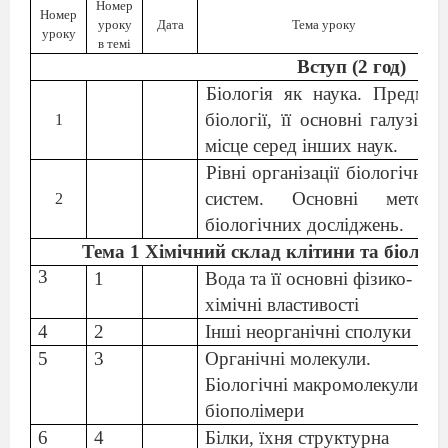
Номер
Номер
уроку
Дата
Тема уроку
уроку
в темі
Вступ (2 год)
Біологія як наука. Предмет
біології, її основні галузі та
1
місце серед інших наук.
Рівні організації біологічних
систем. Основні методи
2
біологічних досліджень.
Тема 1
Хімічний склад клітини та біологі
3
1
Вода та її основні фізико-
хімічні властивості
4
2
Інші неорганічні сполуки
5
3
Органічні молекули.
Біологічні макромолекули –
біополімери
6
4
Білки, їхня структурна