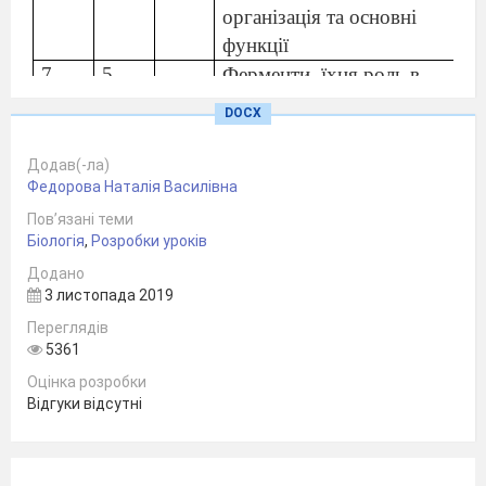
організація та основні
функції
7
5
Ферменти, їхня роль в
клітині
DOCX
8
6
Вуглеводи та ліпіди
Додав(-ла)
Федорова Наталія Василівна
9
7
Нуклеїнові кислоти. Роль
нуклеїнових кислот, як носія
Пов’язані теми
Біологія
,
Розробки уроків
спадкової інформації
Додано
3 листопада 2019
Переглядів
10
8
АТФ. Поняття про
5361
перетворення енергії та
Оцінка розробки
реакції синтезу в біологічних
Відгуки відсутні
системах
11
9
Узагальнюючий урок з теми:
«Хімічний склад клітини та