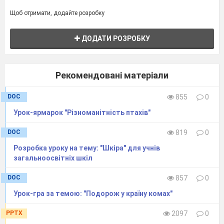
транскрипції та трансляції.
Щоб отримати, додайте розробку
29
6
Подвоєння ДНК; репарація
пошкоджень ДНК.
ДОДАТИ РОЗРОБКУ
30
7
Поділ клітин: клітинний
цикл, мітоз.
Рекомендовані матеріали
DOC
855
0
31
8
Мейоз. Рекомбінація ДНК.
Урок-ярмарок "Різноманітність птахів"
32
9
Статеві клітини та
запліднення.
DOC
819
0
33
10
Етапи індивідуального
Розробка уроку на тему: "Шкіра" для учнів
розвитку.
загальноосвітніх шкіл
34
11
Узагальнення теми
DOC
857
0
«Збереження та реалізація
спадкової інформації»
Урок-гра за темою: "Подорож у країну комах"
PPTX
2097
0