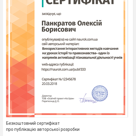
організмах.
23
6
Узагальнюючий урок з
теми
«Структура клітини.
Принципи функціонування
клітини.»
Тема 4. Збереження та реалізація спадкової 
24
1
Гени та геноми.
25
2
Будова генів та основні
компоненти геномів про- та
еукаріотів.
26
3
Транскрипція. Основні типи
РНК
27
4
Генетичний код. Біосинтез
білка.
28
5
Практична робота № 2.
Безкоштовний сертифікат
Розв’язування елементарних
про публікацію авторської розробки
вправ з реплікації,