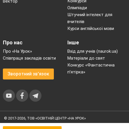
Конкурси
Вектор
схеми, картки, колби, шпатель, сода, цукор,
Олімпіади
сіль, крейда, мінеральна вода, дистильована,
Штучний інтелект для
джерельна.
вчителів
Базові поняття й терміни:
неорганічні
Курси англійської мови
сполуки, вода, гідрофільність, гідрофобність,
амфіфільність, диполь, теплопровідність,
Про нас
Інше
теплоємність,
Про «На Урок»
Вхід для учнів (naurok.ua)
Тип уроку:
інтегрований( біологія,
Співпраця закладів освіти
Матеріали до свят
Конкурс «Фантастична
хімія).
п’ятірка»
Зворотний зв'язок
Хід уроку
І. Організаційна частина
Привітання з учнями. Налаштування на
роботу.
Стали, діти, всі рівненько,
© 2017-2026, ТОВ «ОСВІТНІЙ ЦЕНТР «НА УРОК»
Посміхнулися гарненько,
Угода користувача
|
Умови користування
|
Політика