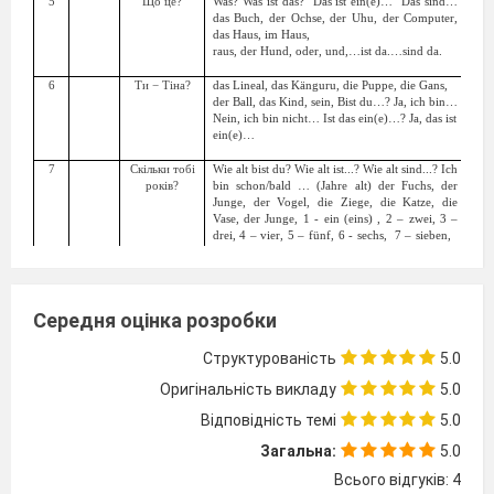
5
Що це?
Was? Was ist das?
Das ist ein(e)…
Das sind…
Рі
das Buch, der Ochse, der Uhu, der Computer,
Арт
das Haus, im Haus,
raus, der Hund, oder, und,…ist da.…sind da.
6
Ти − Тіна?
das Lineal, das Känguru, die Puppe, die Gans,
Діє
der Ball, das Kind, sein, Bist du…? Ja, ich bin…
Nein, ich bin nicht… Ist das ein(e)…? Ja, das ist
е
in(e)…
7
Скільки тобі
Wie alt bist du? Wie alt ist...? Wie alt sind...? Ich
Кіл
років?
bin schon/bald … (Jahre alt) der Fuchs, der
чис
Junge, der Vogel, die Ziege, die Katze, die
Vase, der Junge, 1 - ein (eins) , 2 – zwei, 3 –
drei, 4 – vier, 5 – fünf, 6 - sechs,
7 – sieben,
8 – acht, 9 – neun, 10 – zehn, 11 – elf, 12 -
zwölf
8
Як у тебе
Wie geht es dir? Und dir? Wie geht’s? Wie geht
справи?
es Ihnen? Und Ihnen? Danke, gut! Danke, es
Середня оцінка розробки
geht.
Danke, prima! Danke schön! die Schule. Ich
gehe in die Schule. Und wer bist du?
Структурованість
5.0
9
Це
Stimmt das? Ja, das stimmt. Nein, das stimmt
Зaп
правильно?
Оригінальність викладу
nicht.
Ist das richtig? Das ist richtig. Das ist
5.0
nich
falsch. Das ist kein(e)...(іменник)
Відповідність темі
5.0
der Freund (mein Freund), die Freundin (meine
Freundin), fleißig, der Apfel, kein, nicht
Загальна:
5.0
10
Ми знаємо
Woher kommst du? Ich komme aus… Sehr gut.
весь алфавіт.
das Alphabet,das Bild, die Gymnastik, die
Всього відгуків: 4
Möbel, der Fisch, schön, schlecht