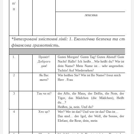
п/
п
лексика
*Інтегровані змістовні лінії: 1. Екологічна безпека та стали
фінансова грамотність.
1.
Привіт!
Guten Morgen! Guten Tag! Guten Abend! Gute
Пор
Доброго
Nacht! Hallo! Ich heiße…Wie heißt du? Wie ist
роз
дня!
dein Name? Mein Name ist… sehr angenehm.
реч
Tschüs! Auf Wiedersehen!
2
Як Вас
Wie heißen Sie? Wie ist Ihr Name? freut mich
звати?
Herr . Frau
3
Так чи ні?
der Affe, die Maus, der Delfin, die Note, der
Пор
Tiger, das Mädchen (die Mädchen), Heißt
пит
du…?
реч
Heißen, ja, nein. Und du?
4
Хто це?
Wer? Wer ist das? Und wer ist das? Das ist…
Das sind… der Igel, der Wolf, die Sonne, der
Elefant, die Rose, dein, mein