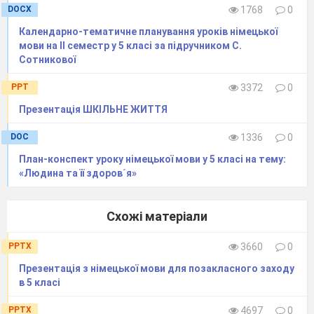
DOCX
1768
0
Календарно-тематичне планування уроків німецької
мови на ІІ семестр у 5 класі за підручником С.
Сотникової
PPT
3372
0
Презентація ШКІЛЬНЕ ЖИТТЯ
DOC
1336
0
План-конспект уроку німецької мови у 5 класі на тему:
«Людина та її здоров´я»
Схожі матеріали
PPTX
3660
0
Презентація з німецької мови для позакласного заходу
в 5 класі
PPTX
4697
0