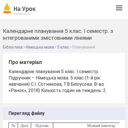
Tog
navi
Календарне планування 5 клас. І семестр. з
інтегрованими змістовними лініями
Бібліотека
Німецька мова
5 клас
Планування
Про матеріал
Календарне планування 5 клас. І семестр.
Підручник – Німецька мова. 5 клас (1-й рік
навчання) С.І. Сотникова, Т.В.Білоусова. В-во
«Ранок», 2018) Кількість годин на тиждень: 2.
Перегляд файлу
№
Дата
Підтема
Мовний інвентар