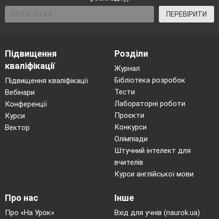
ПЕРЕВІРИТИ
Підвищення
Розділи
кваліфікації
Журнал
Бібліотека розробок
Підвищення кваліфікації
Тести
Вебінари
Лабораторні роботи
Конференції
Проєкти
Курси
Конкурси
Вектор
Олімпіади
Штучний інтелект для
вчителів
Курси англійської мови
Про нас
Інше
Про «На Урок»
Вхід для учнів (naurok.ua)