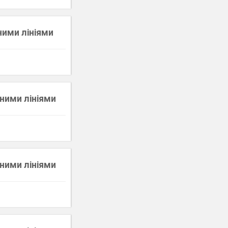
ними лініями
вними лініями
вними лініями