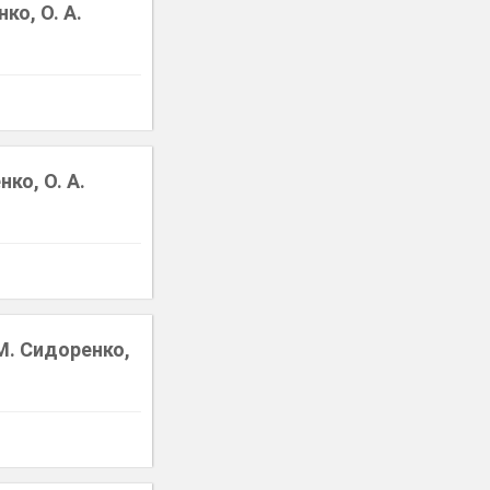
ко, О. А.
ко, О. А.
М. Сидоренко,