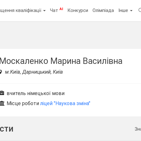
AI
щення кваліфікації
Чат
Конкурси
Олімпіада
Інше
Москаленко Марина Василівна
м.Київ, Дарницький, Київ
вчитель німецької мови
Місце роботи
ліцей "Наукова зміна"
ести
Зн