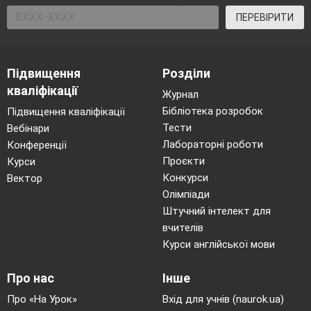
40
Контроль аудіювання.
ПЕРЕВІРИТИ
41
Контроль говоріння.
Підвищення
Розділи
кваліфікації
42
Контроль читання.
Журнал
Бібліотека розробок
Підвищення кваліфікації
Тести
Вебінари
43
Контроль письма.
Лабораторні роботи
Конференції
44
Аналіз результатів контролю. Повторення та узагальнення вивче
Проєкти
Курси
Конкурси
Вектор
Олімпіади
Штучний інтелект для
вчителів
Курси англійської мови
Про нас
Інше
Про «На Урок»
Вхід для учнів (naurok.ua)