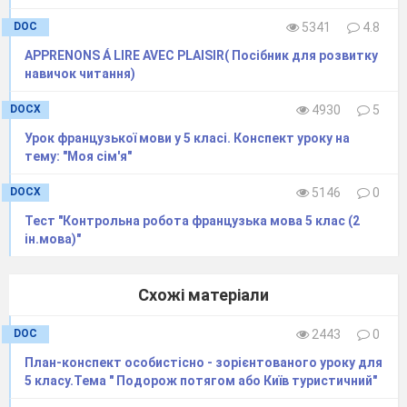
30
Узагальнення та систематизація вивченого матеріалу.
Bilan
3 ст.
DOC
5341
4.8
APPRENONS Á LIRE AVEC PLAISIR( Посібник для розвитку
навичок читання)
31
Запрошуємо до
[sjõ]
Прийменни-
La
capitale
,
la
DOCX
4930
5
подорожі
ки
ville, ancien, se
Урок французької мови у 5 класі. Конспект уроку на
перед
trouver, le rive.
Les
тему: "Моя сім'я"
назвами
couleurs.
країн
Les symboles de la
DOCX
5146
0
France.
Тест "Контрольна робота французька мова 5 клас (2
32
Загальні
[sjõ]
Сучасний
відомості про
час
ін.мова)"
Францію.
Схожі матеріали
33
Париж –
Aller –
.
La Tour Eiffel,
столиця
présent.
l’Arc de Triomphe,
DOC
2443
0
Франції.
майбутнії
la dcathédrale
План-конспект особистісно - зорієнтованого уроку для
найближщий
Notre-Dame de
5 класу.Тема " Подорож потягом або Київ туристичний"
ч
ас
Paris, le Louvre,