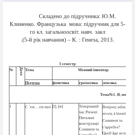
Складено до підручника: Ю.М.
Клименко. Французька
мова: підручник для 5-
го кл. загальноосвіт. навч. закл
.(5-й рік навчання) – К. : Генеза, 2013.
I
семестр
Дата
№
Тема
Мовний інвентар
Підтема
фонетика
граматика
лексика
Тема№1. Я, моя сім’я
1
[l], [œ]
Теперішній
C
’est.... est moi
Bonjour
,
salut
,
au
час
Present
revoir
, à
bient
ô
t
Питальні
Comment tu
конструкції
t’appelles?
Comment
tu
Quell âge as-tu?
t
’
appelles
?