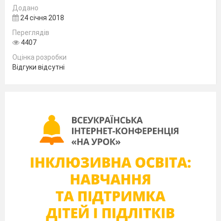
Додано
5
Професії
[ã], [õ]
Утворення
Впр.3 с12-13
24 січня 2018
Ex
. 5,
p
. 25.
ж.р. та
Переглядів
множини
4407
прикметни-
ків.
Оцінка розробки
6
Професії
Comptine
,
p
.
Порядок слів
.
Відгуки відсутні
26.
у реченні.
7
[s], [k]
Відмінюван
-
Le sport, Internet,
Професії моїх
Ex. 1, p. 1
6
.
ня д-в І гр. в
le cinéma, le
батьків
теп. часі.
théâtre, la
musique, la moto,
le zoo.
Les
chiffres
1-
8
Професії моїх
Відмінюван-
Aimer, adorer,
10.
[s], [k]
батьків
ня д-в І гр.. в
détester.
Ex. 2, p. 16.
теп. Часі
злитний
артикль.
9
Уподобання
Дієслово
моїх батьків
-робити
10
Узагальнення та систематизація вивченого матеріалу.
Bilan
1 ст.