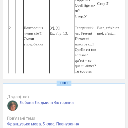
Стор.5’
Quell âge as-
tu?
Стор.5
’
2
Повторення
[
v
], [
ε
]
Теперішній
Bien, très bien,
члени сім’ї,
Ex
. 7,
p
. 13.
час
Present
moi, c’est....
Смаки
Питальні
уподобання
конструкції
Quelle est ton
adresse?
qu’est – ce
que tu aimes?
Tu écoutes
quelle
personnels
.
DOC
3
Портрет мого
Être– présent,
Ex. 3, p. 9
найкращого
meilleur (e).
Додав(-ла)
друга
.
Лобова Людмила Вікторівна
4
Мій найкращий
Comptine
А
voir –
Aussi,
bisou.
друг (подруга)
.
«
Par la fenêtre
présent.
-
Пов’язані теми
ouverte
»
,
заперечення
Французька мова
,
5 клас
,
Планування
(р.19)