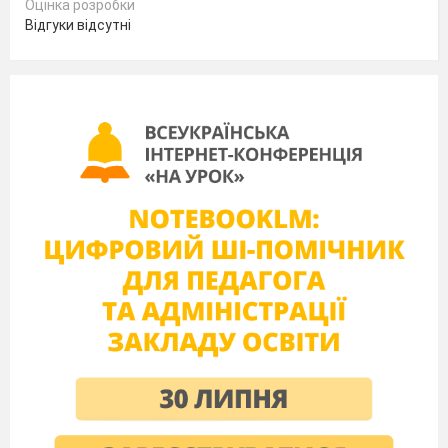
переходом через
Оцінка розробки
75 - 76
розряд.
Відгуки відсутні
29.01.2024
Величини
Додавання виду
45+7. Властивості
дій.
53
Віднімання виду
77
45-7.
31.01.2024
54
Лінійні діаграми.
78 - 79
Додавання виду
01.02.2024
45+27.
55
Обчислення
80
значень виразів зі
05.02.2024
змінною.
56
Віднімання виду
81
07.02.2024