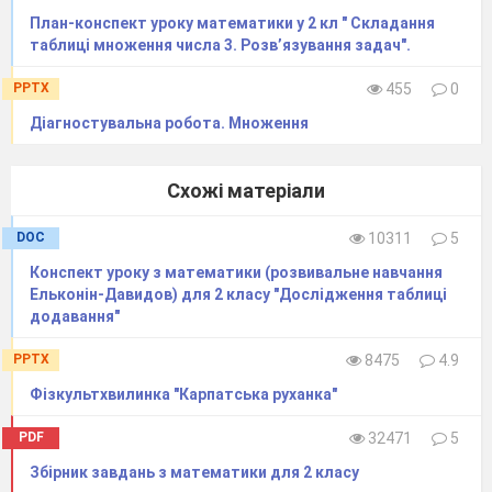
множення й
План-конспект уроку математики у 2 кл " Складання
11.03.2024
ділення.
Назви
таблиці множення числа 3. Розв’язування задач".
чисел при діленні.
PPTX
455
0
71
Діагностувальна
13.03.2024
Діагностувальна робота. Множення
робота №6
.
72
Коригувальна
Схожі матеріали
робота.
Узагальнення
14.03.2024
вивченого з теми
DOC
10311
5
«Множення й
Конспект уроку з математики (розвивальне навчання
ділення».
Ельконін-Давидов) для 2 класу "Дослідження таблиці
додавання"
Тема 6.Табличне
множення й
PPTX
8475
4.9
73
101 - 102
ділення
Фізкультхвилинка "Карпатська руханка"
Множення виду
18.03.2024
2∙а, а∙2.
Ділення
PDF
32471
5
виду а:2.
Збірник завдань з математики для 2 класу