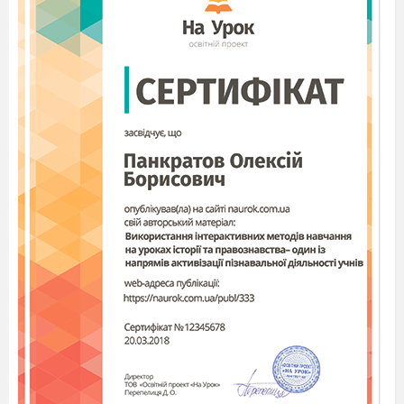
дужок.
62
Діаметр кола.
89
21.02.2024
Обчислення.
63
Діагностувальна
22.02.2024
робота №5.
64
Коригувальна
робота
.
Узагальнення
вивченого з теми
«Додавання й
26.02.2024
віднімання з
переходом через
розряд.
Величини».
65
Тема №5.
Множення й
91 - 92
ділення
28.02.2024
Додавання