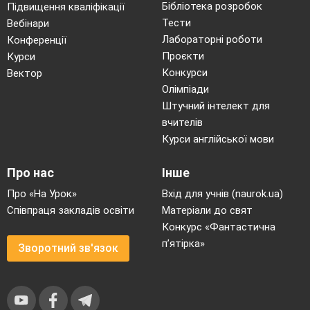
Бібліотека розробок
Підвищення кваліфікації
в кілька разів.
10.04.2024
Тести
Вебінари
Множення виду
Лабораторні роботи
Конференції
5∙а, а∙5.
Проєкти
Курси
81
Ділення виду а:5.
113
Конкурси
Вектор
Зменшення числа
11.04.2024
Олімпіади
в кілька разів.
Штучний інтелект для
вчителів
82
Кратне
114 - 115
порівняння чисел.
Курси англійської мови
15.04.2024
Перевірка
множення.
Про нас
Інше
Про «На Урок»
Вхід для учнів (naurok.ua)
83
Знаходження
116
невідомого
17.04.2024
Співпраця закладів освіти
Матеріали до свят
множника.
Конкурс «Фантастична
п’ятірка»
Зворотний зв'язок
84
Знаходження
117
невідомого
18.04.2024
діленого.
85
Діагностувальна