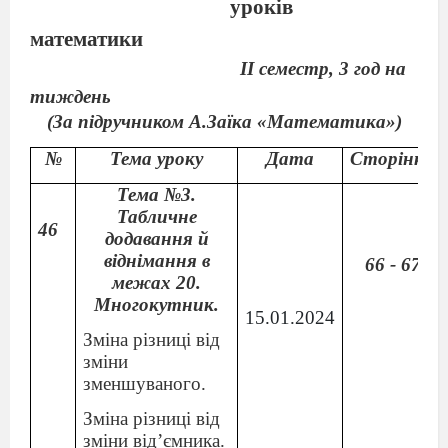
уроків
математики
ІІ семестр, 3 год на
тиждень
(За підручником А.Заїка «Математика»)
№
Тема уроку
Дата
Сторінки
Тема №3.
Табличне
46
додавання й
віднімання в
66 - 67
межах 20.
Многокутник.
15.01.2024
Зміна різниці від
зміни
зменшуваного.
Зміна різниці від
зміни від’ємника.