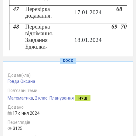
47
Перевірка
68
17.01.2024
додавання.
48
Перевірка
69 -70
віднімання.
Завдання
18.01.2024
Бджілки-
трудівниці.
DOCX
49
Знаходження
71
невідомого
22.01.2024
Додав(-ла)
від’ємника.
Говда Оксана
50
Складена задача.
24.01.2024
72
Пов’язані теми
Математика
,
2 клас
,
Планування
51
Прямокутник.
73 - 74
НУШ
25.01.2024
Квадрат
Додано
17 січня 2024
52
Тема №4.
Переглядів
Додавання й
3125
віднімання з