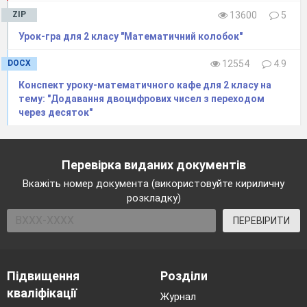
74
Окремі випадки
103
ZIP
13600
5
ділення. Порядок
20.03.2024
дій.
Урок-гра для 2 класу "Математичний колобок"
75
Множення виду
104
DOCX
12554
4.9
21.03.2024
3∙а, а∙3.
Конспект уроку-математичного кафе для 2 класу на
тему: "Додавання двоцифрових чисел з переходом
76
Ділення виду а:3.
105 - 106
через десяток"
Завдання
01.04.2024
Бджілки-
трудівниці.
Перевірка виданих документів
77
Множення виду
107
03.04.2024
Вкажіть номер документа (використовуйте кириличну
4∙а, а∙4.
розкладку)
78
Периметр
108 - 109
ПЕРЕВІРИТИ
прямокутника.
04.04.2024
Периметр
квадрата.
Підвищення
Розділи
79
Ділення виду а:4.
08.04.2024
110
кваліфікації
Журнал
80
Збільшення числа
111 - 112