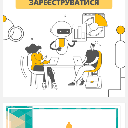
45-27.
57
Розв’язування
82 - 83
задач. Завдання
08.02.2024
Бджілки-
трудівниці.
58
Коло. Круг.
84 - 85
Центр кола,
12.02.2024
круга.
59
Час. Година.
86
Хвилина.
14.02.2024
Визначення часу
за годинником.
60
Радіус кола.
87
Обчислення
15.02.2024
значень виразів.
61
Вирази на 2-3 дії
88
з дужками й без
19.02.2024