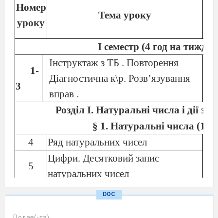
Номер
Тема уроку
уроку
г
І семестр (4 год на тижден
Інструктаж з ТБ . Повторення
1-
Діагностична к\р. Розв’язування
3
вправ .
Розділ I. Натуральні числа і дії з н
§
1. Натуральні числа (14
г
4
Ряд натуральних чисел
Цифри. Десятковий запис
5
натуральних чисел
Відрізок. Довжина відрізка
DOC
6-7
Розв’язування вправ ..
Додав(-ла)