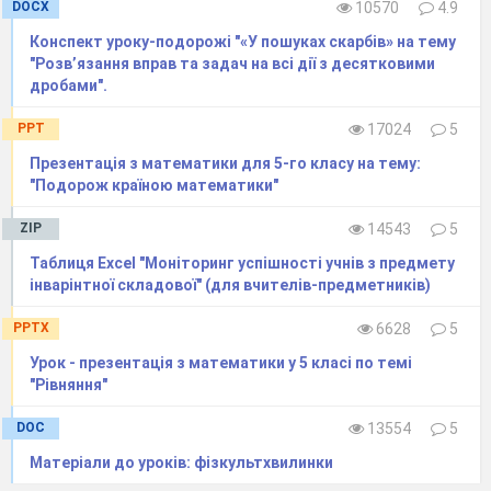
DOCX
10570
4.9
110
Контрольна робота
№
8
Конспект уроку-подорожі "«У пошуках скарбів» на тему
111–
Середнє арифметичне. Середнє
"Розв’язання вправ та задач на всі дії з десятковими
дробами".
113
значення величини .
114–
Відсотки. Знаходження відсотків
PPT
17024
5
117
від числа . Розв’язування вправ .
Презентація з математики для 5-го класу на тему:
"Подорож країною математики"
118–
Знаходження числа за його
ZIP
14543
5
123
відсотками. Розв’язування вправ .
Таблиця Excel "Моніторинг успішності учнів з предмету
124
Контрольна робота
№
9
інварінтної складової" (для вчителів-предметників)
125–
Резерв навчального часу
PPTX
6628
5
128
Урок - презентація з математики у 5 класі по темі
Повторення і систематизація навчального 
"Рівняння"
Розв’язування задач для
129
DOC
13554
5
повторення за курс 5
класу
Матеріали до уроків: фізкультхвилинки
Відрізок. Довжина відрізка.