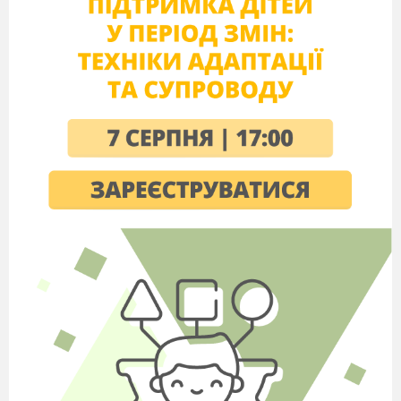
25; 26
Рівняння
27; 28
Кут. Позначення кутів
Види кутів. Вимірювання кутів
29–32
Розв’язування вправ ..
33
Многокутники. Рівні фігури
Трикутник і його види .
34; 35
Розв’язування вправ .
36; 37
Прямокутник
38
Контрольна робота
№
3
§
3. Множення і ділення натуральних 
Множення. Переставна власти-
39–41
вість множення Розв’язування
вправ ..
Сполучна і розподільна власти-