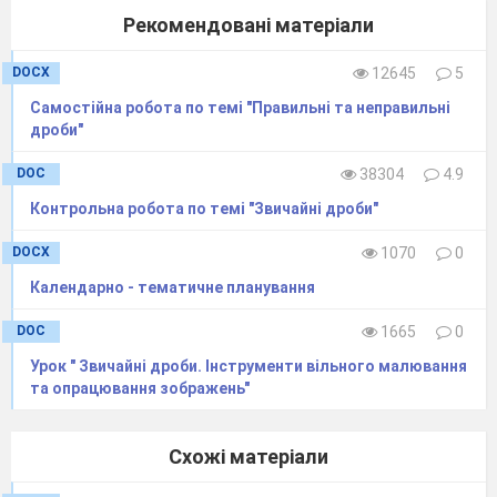
§
5. Десяткові дроби (49
го
Рекомендовані матеріали
Уявлення про десяткові дроби .
80–82
DOCX
12645
5
Розв’язування вправ .
Самостійна робота по темі "Правильні та неправильні
Порівняння десяткових дробів
дроби"
83–85
Розв’язування вправ .
.
DOC
38304
4.9
Округлення чисел . Розв’язування
86; 87
Контрольна робота по темі "Звичайні дроби"
вправ .
DOCX
1070
0
Додавання і віднімання десят-
88–93
Календарно - тематичне планування
кових дробів Розв’язування вправ
DOC
1665
0
94
Контрольна робота
№
7
Урок " Звичайні дроби. Інструменти вільного малювання
95–
Множення десяткових дробів .
та опрацювання зображень"
100
Розв’язування вправ .
101–
Ділення десяткових дробів
.
Схожі матеріали
109
Розв’язування вправ .