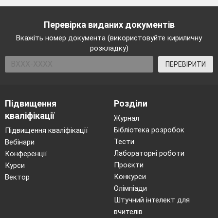
130
Розв’язування вправ .
Перевірка виданих документів
Порівняння натуральних чисел
131
Вкажіть номер документа (використовуйте кириличну
розв’язування вправ .
розкладку)
Розв’язування вправ . Числові і
ПЕРЕВІРИТИ
132
буквені вирази. Формули
Розв’язування вправ . Множення і
133
Підвищення
Розділи
ділення натуральних чисел
кваліфікації
Журнал
Розв’язування вправ .
Бібліотека розробок
Підвищення кваліфікації
134
Комбінаторні задачі
Тести
Вебінари
Лабораторні роботи
Конференції
Розв’язування вправ . Дроби і
135
Проєкти
Курси
ділення натуральних чисел
Конкурси
Вектор
Розв’язування вправ . Додавання і
Олімпіади
136
Штучний інтелект для
віднімання десяткових дробів
вчителів