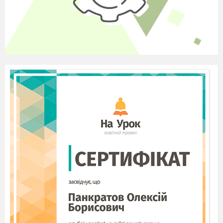
42–44
вості множення . Розв’язування
вправ .
45–48
Ділення
49
Контрольна робота
№
4
50; 51
Ділення з остачею
52
Степінь числа
53–55
Площа. Площа прямокутника.
Прямокутний паралелепіпед.
56; 57
Піраміда
Об’єм прямокутного паралеле-
58–60
піпеда . Розв’язування вправ .
Комбінаторні задачі .
61–63
Розв’язування вправ .