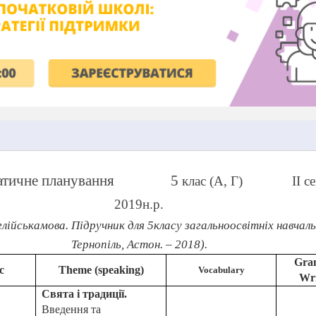
атичне планування
5
клас (А
, Г)
ІІ с
2019
н.р.
нглійськамова. Підручник для
5
класу загальноосвітніх навчаль
Тернопіль,
Астон
. – 2018).
Gra
c
Theme (speaking)
Vocabulary
Wri
Свята і традиції.
Введення та