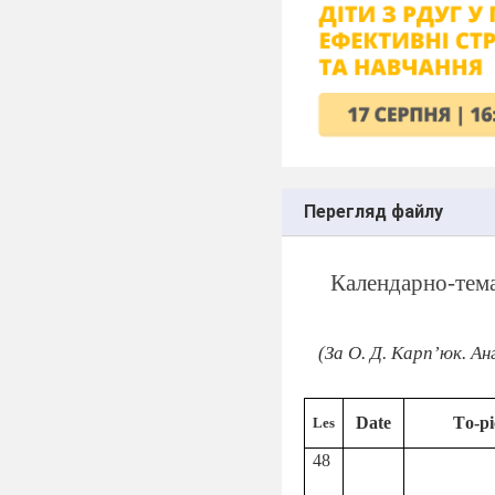
Перегляд файлу
Календарно-тем
(За О. Д. Карп’юк
. А
Date
Tо-pi
Les
48