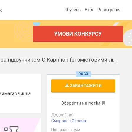
Я учень
Вхід
Реєстрація
УМОВИ КОНКУРСУ
Календарно-тематичне планування з англійської мови для учнів 5 класу за підручником О.Карп`юк (зі змістовими лініями)
DOCX
ЗАВАНТАЖИТИ
 вимагає чинна
Зберегти на потім
Додав(-ла)
Смаровоз Оксана
Пов’язані теми