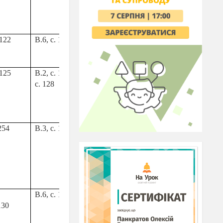
необхідність
дотримання режиму
дня
 122
В.6, с. 124
Громадянська
В.3, с. 123
відповідальність.
Вміє
розподіляти свій день
 125
В.2, с. 126 В.4,
Громадянська
В.5,6, с. 128
с. 128
відповідальність.
Порівнює свята і
традиції в різних
країнах
 254
В.3, с. 130
Громадянська
Підготув.
відповідальність
розпов.про
Демонструє розуміння
улюбл.свято
цінності праці та
працьовитості для
досягнення добробуту
В.6, с. 131
Підприємливість та
В.5,с. 131,
130
фінансова
с.130-
грамотність.
Показує
граматика