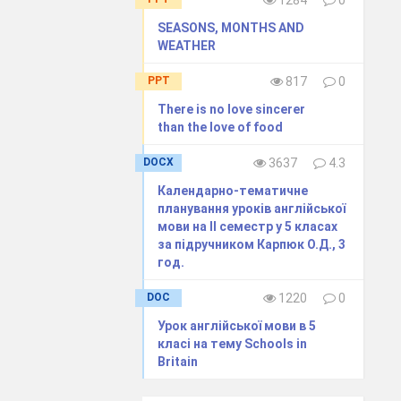
1284
0
В.7, с. 137
SEASONS, MONTHS AND
 147
В.1,3,с. 147
Підприємливість та
В.2, с. 149
WEATHER
фінансова
PPT
817
0
грамотність
Співвідносить власні
There is no love sincerer
потреби з
than the love of food
можливостями
сімейного бюджету
DOCX
3637
4.3
ієслова
В.3, с. 149
В.3,с. 151
Календарно-тематичне
 150
В.1,2, с. 150
планування уроків англійської
мови на ІІ семестр у 5 класах
В.3,с.152
В.5,с. 153
за підручником Карпюк О.Д., 3
год.
DOC
1220
0
В.2,с. 153
Підприємливість та
В.4,с. 155
В.3,с. 154
фінансова
Урок англійської мови в 5
грамотність
Вміє
класі на тему Schools in
Britain
аргументувати власну
точку зору