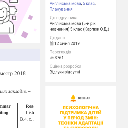
Англійська мова
,
5 клас
,
Планування
До підручника
Англійська мова (5-й рік
навчання) 5 клас (Карпюк О.Д.)
Додано
12 січня 2019
Переглядів
3761
Оцінка розробки
Відгуки відсутні
еместр
2018-
них закладів. –
mmar
Reading
Line
H / t
ting
Listening
В.4, с. 123
Здоров
`
я і
Вивч.слова
безпека.
Усвідомлює