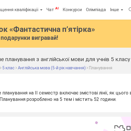
AI
щення кваліфікації
Чат
Конкурси
Олімпіада
Інше
бок
«Фантастична п’ятірка»
подарунки вигравай!
5 клас
Англійська мова (5-й рік навчання)
Планування
планування на ІІ семестр включає змістові лінії, як цього
Планування розроблено на 5 тем і містить 52 години.