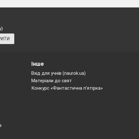
сталий розвиток
Пояснює необхідність
прибирання за собою
під час відпочинку,
у)
наводить приклади з
РИТИ
власного досвіду
В.2, с. 178
Екологічна безпека та
В.3,4, с.
сталий розвиток.
179
Робить повідомлення
Інше
про складні погодні
Вхід для учнів (naurok.ua)
умови в інших
Матеріали до свят
частинах світу
В.2,с. 180
Здоров
`
я і безпека
В.4, с. 181
Конкурс «Фантастична п’ятірка»
В.5,с. 181
Пояснює вибір одягу
залежно від погоди
с. 182
Екологічна безпека та
В.2, с. 182
сталий
розвиток.
Обговорює
в
переваги екологічних
видів транс-