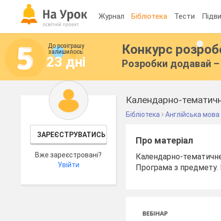
Журнал
Бібліотека
Тести
Підви
Конкурс розро
До розіграшу
залишилось:
23 дні
Розробки додавай – 
Бібліотека
Англійська мова
ЗАРЕЄСТРУВАТИСЬ
Про матеріал
Вже зареєстровані?
Календарно-тематичне 
Увійти
Програма з предмету. 