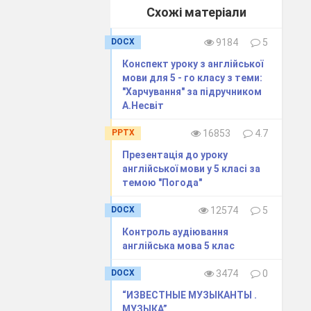
 159
В.2,с. 158
Здоров
`
я і безпека
В.3,с. 159
Схожі матеріали
Пояснює вибір одягу
залежно від погоди
DOCX
9184
5
161
В.1,2,с. 160
В.2,с. 160
Конспект уроку з англійської
мови для 5 - го класу з теми:
"Харчування" за підручником
А.Несвіт
В.2,3,4, с. 162
В.2 с. 162
PPTX
16853
4.7
Презентація до уроку
с. 165
В.5,с. 164
В. 4, с. 164
англійської мови у 5 класі за
темою "Погода"
В.5, с. 167
DOCX
12574
5
Контроль аудіювання
В.3,4, с. 169
Екологічна безпека та
В.4, с. 169
англійська мова 5 клас
сталий
розвиток.
Обговорює
DOCX
3474
0
природні та погодні
явища
“ИЗВЕСТНЫЕ МУЗЫКАНТЫ .
МУЗЫКА”.