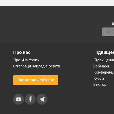
Природа
06
.03
В
71
Про нас
Підвищен
12.03
Про «На Урок»
Підвищення
Співпраця закладів освіти
Вебінари
72
Конференці
13.03
Курси
Зворотний зв'язок
Вектор
73
15.03