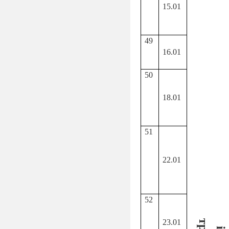
15.01
4
9
16.01
50
18.01
51
22.01
52
23.01
в
і