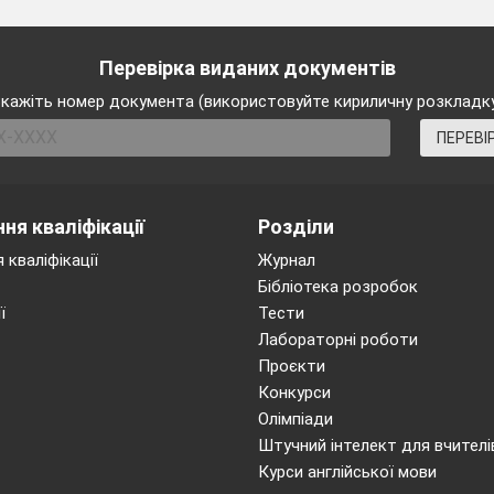
Написання листа.
Перевірка виданих документів
кажіть номер документа (використовуйте кириличну розкладк
ПЕРЕВІ
Краса природи.
bloom, flood, melt,
Введення та
soil, thunderstorm
опрацювання лексики
ня кваліфікації
Розділи
та текстів.
 кваліфікації
Журнал
Бібліотека розробок
Пори року. Розвиток
berry, nest, blossom,
ї
Тести
навичок аудіювання.
blow, mild
Лабораторні роботи
Проєкти
Турбота про природу.
theEarth
В.1,2, 
Конкурси
Ситуативне мовлення за
Олімпіади
темою.
Штучний інтелект для вчителі
Курси англійської мови