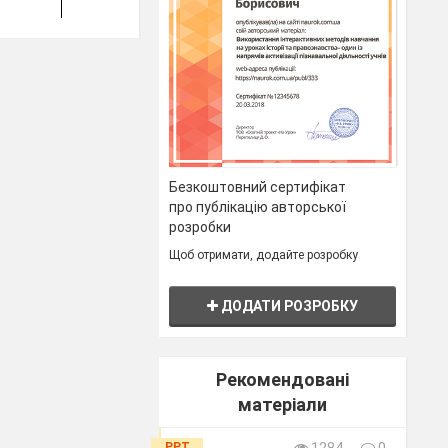
вміння розподіляти
кошти
Підприємливість та
Перекласти
фінансова
речення у
грамотність
зошиті
Обговорює традиції
святкування свят
.
В.2,с. 132
Громадянська
В.7,с. 133
ва
відповідальність
Безкоштовний сертифікат
про публікацію авторської
133
Демонструє повагу до
розробки
людей старшого віку
 135
В.1,4, с. 135
Громадянська
В.5, с. 135
Щоб отримати, додайте розробку
відповідальність
Націлює на уміння
ДОДАТИ РОЗРОБКУ
обговорювати
розмаїття літературної
спадщини
Рекомендовані
матеріали
136 В.7,
В.3,4, с. 136
В.6, с. 136
PPT