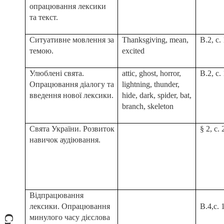
опрацювання лексики
та текст.
Ситуативне мовлення за
Thanksgiving, mean,
В.2, с.
темою.
excited
Улюблені свята.
attic, ghost, horror,
В.2, с.
Опрацювання діалогу та
lightning, thunder,
введення нової лексики.
hide, dark, spider, bat,
branch, skeleton
Свята України. Розвиток
§ 2, с.
навичок аудіювання.
Відпрацювання
лексики. Опрацювання
В.4,с. 
минулого часу дієслова