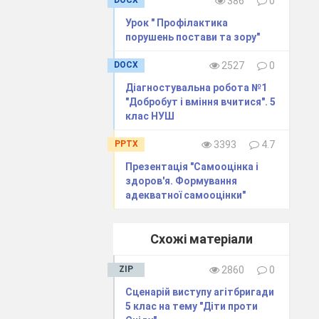
DOCX
386
0
§19
§20
Урок " Профілактика
§21
порушень постави та зору"
§22
§23
DOCX
2527
0
§24
Діагностувальна робота №1
§25
"Добробут і вміння вчитися". 5
§26
клас НУШ
§27
§28
PPTX
3393
4.7
§29
Презентація "Самооцінка і
§30
здоров'я. Формування
§31
адекватної самооцінки"
Схожі матеріали
ZIP
2860
0
Сценарій виступу агітбригади
5 клас на тему "Діти проти