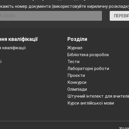
кажіть номер документа (використовуйте кириличну розкладк
ПЕРЕВІ
ня кваліфікації
Розділи
 кваліфікації
Журнал
Бібліотека розробок
ї
Тести
Лабораторні роботи
Проєкти
Конкурси
Олімпіади
Штучний інтелект для вчителі
Курси англійської мови
Угода