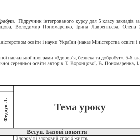
бробут.
Підручник інтегрованого курсу для 5 класу закладів за
нцова, Володимир Пономаренко, Ірина Лаврентьєва, Олена 
істерством освіти і науки України (наказ Міністерства освіти і 
ної навчальної програми
«Здоров’я, безпека та добробут». 5-6 кл
льної середньої освіти авторів Т. Воронцової, В. Пономаренка, І.
Федчук Л.
Тема уроку
Вступ. Базові поняття
Здоров’я і здоровий спосіб життя.