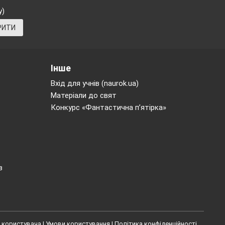
у)
РИТИ
Інше
Вхід для учнів (naurok.ua)
Матеріали до свят
Конкурс «Фантастична п’ятірка»
в
 користувача
|
Умови користування
|
Політика конфіденційності