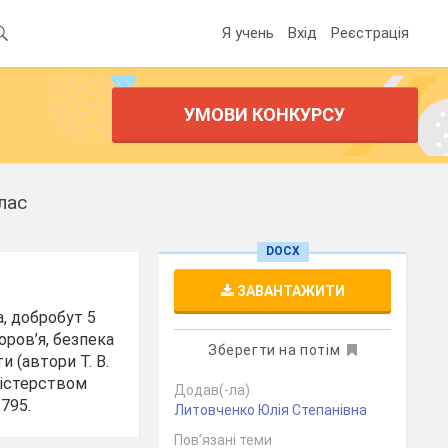
Я учень
Вхід
Реєстрація
УМОВИ КОНКУРСУ
лас
DOCX
ЗАВАНТАЖИТИ
, добробут 5
оров’я, безпека
Зберегти на потім
и (автори Т. В.
іністерством
Додав(-ла)
 795.
Литовченко Юлія Степанівна
Пов’язані теми