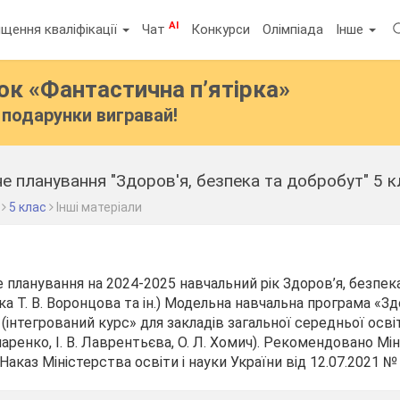
AI
щення кваліфікації
Чат
Конкурси
Олімпіада
Інше
бок
«Фантастична п’ятірка»
подарунки вигравай!
 планування "Здоров'я, безпека та добробут" 5 к
5 клас
Інші матеріали
планування на 2024-2025 навчальний рік Здоров’я, безпека
а Т. В. Воронцова та ін.) Модельна навчальна програма «Зд
 (інтегрований курс» для закладів загальної середньої освіт
маренко, І. В. Лаврентьєва, О. Л. Хомич). Рекомендовано М
 Наказ Міністерства освіти і науки України від 12.07.2021 №