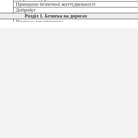
Принципи безпечної життєдіяльності
Добробут
Розділ 1. Безпека на дорогах
Правила для пішохода
Безпека на зупинках громадського транспорту.
Безпека у громадському транспорті
Засоби безпеки у транспорті
Розділ 2. Уміння вчитися
Мотивація до навчання.
Керування часом.
Умови успішного навчання.
Вчимося вчитися
Розділ 3. Фізичне здоров’я
Рухова активність.
Корисний відпочинок.
Дихальна система
Профілактика інфекційних захворювань.
Узагальнення вивченого в І семестрі.
Розділ 4. Психічне і духовне здоров’я
Ми – особливі.
Культура почуттів.
Бути людиною.
Розділ 5. Соціальне здоров’я