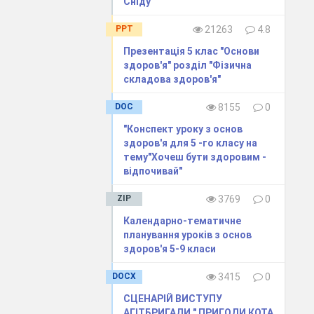
Сніду"
PPT
21263
4.8
Презентація 5 клас "Основи
здоров'я" розділ "Фізична
складова здоров'я"
DOC
8155
0
"Конспект уроку з основ
здоров'я для 5 -го класу на
тему"Хочеш бути здоровим -
відпочивай"
ZIP
3769
0
Календарно-тематичне
планування уроків з основ
здоров'я 5-9 класи
DOCX
3415
0
СЦЕНАРІЙ ВИСТУПУ
АГІТБРИГАДИ " ПРИГОДИ КОТА