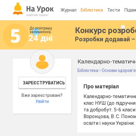
Журнал
Бібліотека
Тести
Підви
Конкурс розро
До розіграшу
залишилось:
24 дні
Розробки додавай – 
Календарно-тематичне
Бібліотека
Основи здоров’я
ЗАРЕЄСТРУВАТИСЬ
Про матеріал
Вже зареєстровані?
Календарно-тематичне 
Увійти
клас НУШ (до підручник
та добробут. 5-6 класи
Воронцова, В. С. Поно
освіти і науки України: