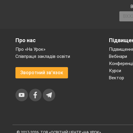
В
Про нас
Підвищен
Про «На Урок»
Підвищення
Співпраця закладів освіти
Вебінари
Конференці
Курси
Зворотний зв'язок
Вектор
© 2017-2026, ТОВ «ОСВІТНІЙ ЦЕНТР «НА УРОК»