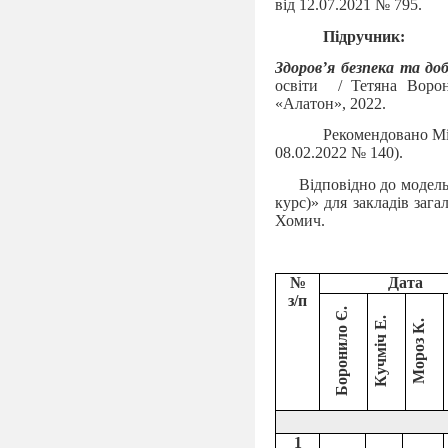
від 12.07.2021 № 795.
Підручник:
Здоров’я безпека та до
освіти
/ Тетяна Воро
«Алатон», 2022.
Рекомендовано Мін
08.02.2022 № 140).
Відповідно до модель
курс)» для закладів зага
Хомич.
№
Дата
з/п
Боронило Є.
Кучміч Е.
Мороз К.
1