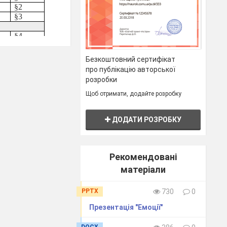
§2
§3
§4
§5
§6
Безкоштовний сертифікат
§7
про публікацію авторської
розробки
§8
§9
Щоб отримати, додайте розробку
§10
§11
ДОДАТИ РОЗРОБКУ
§12
§13
§14
Рекомендовані
§15
матеріали
§16
PPTX
730
0
§17
Презентація "Емоції"
§18