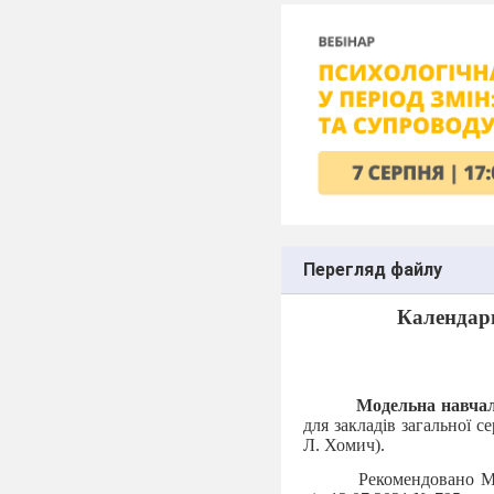
Перегляд файлу
Календарн
Модельна навча
для закладів загальної с
Л. Хомич).
Рекомендовано Мі