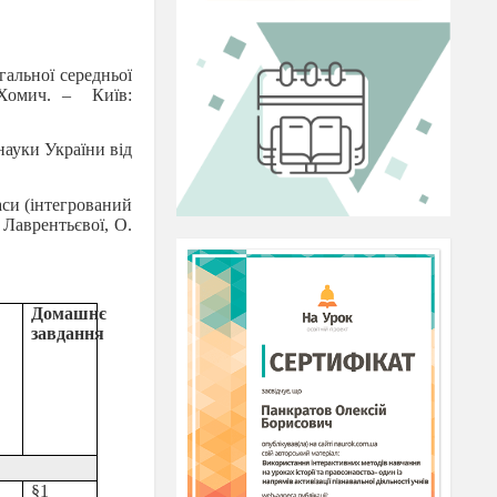
гальної середньої
Хомич. –
Київ:
науки України від
аси (інтегрований
 Лаврентьєвої, О.
Домашнє
завдання
§1