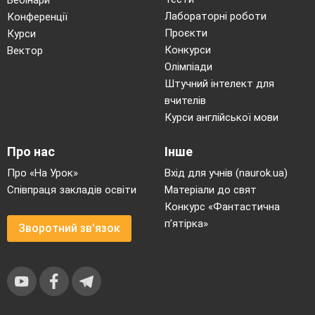
Вебінари
Лабораторні роботи
Конференції
Проєкти
Курси
Конкурси
Вектор
Олімпіади
Штучний інтелект для
вчителів
Курси англійської мови
Про нас
Інше
Про «На Урок»
Вхід для учнів (naurok.ua)
Співпраця закладів освіти
Матеріали до свят
Конкурс «Фантастична
п’ятірка»
Зворотний зв'язок