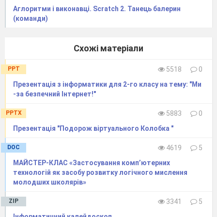
Аглоритми і виконавці. Scratch 2. Танець балерин
(команди)
Схожі матеріали
PPT
5518
0
Презентація з інформатики для 2-го класу на тему: "Ми
-за бeзпeчний Інтeрнeт!"
PPTX
5883
0
Презентація "Подорож віртуального Колобка "
DOC
4619
5
МАЙСТЕР-КЛАС «Застосування комп’ютерних
технологій як засобу розвитку логічного мислення
молодших школярів»
ZIP
3341
5
Інформатичний калейдоскоп