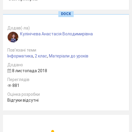
Ж) Принтер
6)
Використовується
DOCX
для прослуховування музики
Додав(-ла)
Кулінічева Анастасія Володимирівна
Підпиши малюнки назвами пристроїв
Пов’язані теми
Інформатика
,
2 клас
,
Матеріали до уроків
Додано
8 листопада 2018
Переглядів
881
___________________________
Оцінка розробки
Відгуки відсутні
_______________________