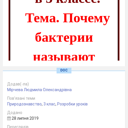
Тема. Почему
бактерии
называют
DOC
и друзьями, и
Додав(-ла)
Мірчева Людмила Олександрівна
врагами
Пов’язані теми
Природознавство
,
3 клас
,
Розробки уроків
человека?
Додано
28 липня 2019
Переглядів