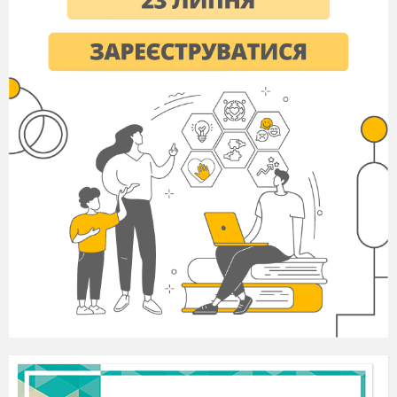
учитель начальных классов
КЗ
«
О
бщеобразовательная
школа № 2
І
– ІІІ ст.
г.Приморск»
Цели урока:
расширить знания о
бактериях,
выяснить значение
бактерий в
природе и жизни человека, сформировать
умение характеризовать вред и пользу,
которые разные бактерии приносят человеку,