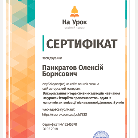
а
так же умение использовать знания о
бактериях при соблюдении правил
повседневной гигиены
;
способствовать
развитию грамотной речи, произвольного
внимания, логического мышления;
содействовать воспитанию бережного
отношения к природе.
Тип урока
–
изучение нового материала.
Формы работы учащихся
– фронтальный
опрос, поисковая деятельность
Оборудование:
электронная презентация,
телевизор, ноутбук, карточки для
индивидуальной работы, таблица «Значение
бактерий в природе и жизни человека»
ХОД УРОКА
ОРГАНИЗАЦИОННЫЙ