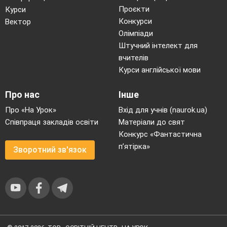
користуються
хорові
диригенти –
Проєкти
Курси
хормейстери.
Конкурси
Вектор
Олімпіади
VI
.
Підсумок уроку.
Штучний інтелект для
У якому жанрі поєднуються
усі
вчителів
різновиди вокальної музики?
Курси англійської мови
Що таке увертюра?
Яка
структура
оперної
вистави?
Назвіть композитора
і твір
який
ми
Про нас
Інше
слухали на уроці
Про «На Урок»
Вхід для учнів (naurok.ua)
Що таке камертон?
Співпраця закладів освіти
Матеріали до свят
Конкурс «Фантастична
VІІ. Вихід з класу під музику
п’ятірка»
Зворотний зв'язок