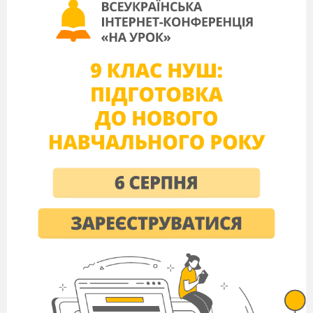
яскраво та виразно передати колективні сцени:
народні свята, картини пишних балів і
військових походів…
Неабияку роль в
опері відіграє й
інструментальна музика. Звучання інструментів
не
лише супроводжує вокальні номери, а й
виконує
самостійну роль: наприклад, у
танцювальних
сценах
або в
увертюрі –
оркестровому
вступі до
опери.
Отже, структуру
оперної вистави можна
зобразити так:
1 дія
2 дія
Увертюра
н
о
м
е
р
и
н
о
м
е
р
и
ІІІ. Актуалізація знань.
Поясніть, чому оперу названо цариною
вокального мистецтва?
Яку роль
відіграють в опері сольні й