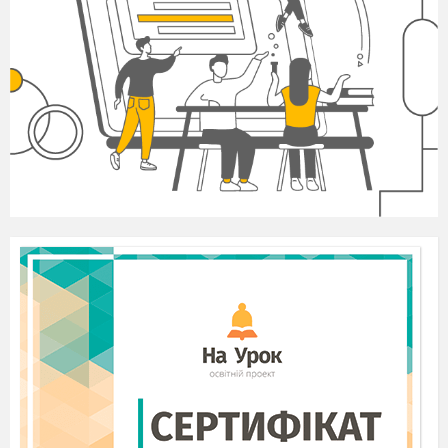
ансамблеві номери,
хор і оркестр?
Розгляньте фото оперних театрів на
сторінці 34-35. Скажіть а де можете
послухати оперу ви?
Відомості про композитора.
Одним з
найпопулярніших музично-
театральних творів – опера «Кармен»
французького композитора
Жоржа
Бізе.
Ж.Бізе народився у Парижі, в родині
учителя
співів. Після
закінчення
Паризької
консерваторії
юний
музикант отримав
Римську премію. Це
дало
йому змогу
продовжити навчання
в Італії – на батьківщині
опери.
Ту композитор і захопився оперним
жанром, а
згодом
став автором
оригінальних
опер. Остання з них – «Кармен»
- яскрава музична
розповідь
про
життя
іспанського народу.
Відкриває виставу увертюра, яка
готує