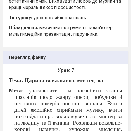
естетичний смак. Виховувати любов до музики та
кращі моральні якості особистості.
Тип уроку:
урок поглиблення знань.
Обладнання:
музичний інструмент, комп'ютер,
мультимедійна презентація , підручники.
Перегляд файлу
Урок 7
Тема: Царина вокального мистецтва
Мета:
узагальнити
й поглибити знання
школярів щодо жанру опери, побудови й
основних номерів оперної вистави. Вчити
дітей емоційно сприймати музику, вчити
розповідати про вплив музичного мистецтва
на людину та її вчинки. Розвивати вокально-
хорові навички, художнє мислення,