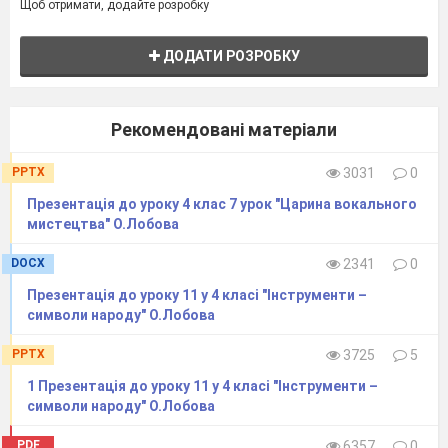
Слухання Ж. Бізе Опера «Кармен» Хор
Щоб отримати, додайте розробку
хлопчиків
ДОДАТИ РОЗРОБКУ
Який настрій
дітей
передає
хоровий
спів?
Визначте, хор якого складу звучить?
Рекомендовані матеріали
Які види мистецтва поєднуються у опері?
PPTX
3031
0
Розгадавши
ребус на 37 сторінці ви дізнаєтесь
як називається літературний
текст опери.
Презентація до уроку 4 клас 7 урок "Царина вокального
мистецтва" О.Лобова
От чарівне царство опери, балету…
Що покладено в основу
їх
сюжету?
DOCX
2341
0
Мають опера, балет і оперета
Презентація до уроку 11 у 4 класі "Інструменти –
Стислий текст – маленьку книжечку …
символи народу" О.Лобова
«ЛІБРЕТО»
PPTX
3725
5
Послухайте фрагменти дитячої опери .
1 Презентація до уроку 11 у 4 класі "Інструменти –
символи народу" О.Лобова
Пригадай опери-казки за малюнками
(«Вовк і семеро козенят», «Коза Дереза»,
PDF
6357
0