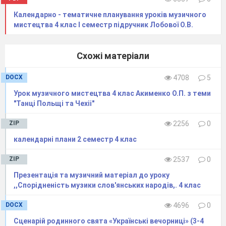
«Пан Коцький»)
Календарно - тематичне планування уроків музичного
мистецтва 4 клас І семестр підручник Лобової О.В.
Створіть невеличку сцену з власної
опери-
казки:
Оберіть казковий сюжет, визначте
Схожі матеріали
фрагмент для виконання та
напишіть
його
лібрето;
DOCX
4708
5
Розподіліть
ролі
та розіграйте сцену,
імпровізуючи мелодії
на
текст казки
Урок музичного мистецтва 4 клас Акименко О.П. з теми
"Танці Польщі та Чехіі"
Логоритмічна хвилинка. Вправа
«Автобус»
ZIP
2256
0
V
.
Вокально-хорова робота Норвезька
календарні плани 2 семестр 4 клас
народна пісня «Камертон» український
текст А. М
’
ястківського
ZIP
2537
0
Презентація та музичний матеріал до уроку
1.Розспівка. Послухайте пісню
,,Спорідненість музики слов'янських народів,. 4 клас
«Камертон». Знайдіть у тексті й поясніть усі
«музичні» слова
DOCX
4696
0
2.Слухання пісні «Камертон» (у виконанні
Сценарій родинного свята «Українські вечорниці» (3-4
вчителя або фонограми +)