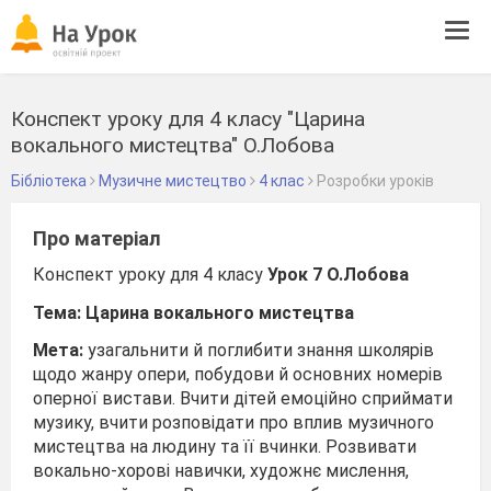
Tog
navi
Конспект уроку для 4 класу "Царина
вокального мистецтва" О.Лобова
Бібліотека
Музичне мистецтво
4 клас
Розробки уроків
Про матеріал
Конспект уроку для 4 класу
Урок 7 О.Лобова
Тема: Царина вокального мистецтва
Мета:
узагальнити
й поглибити знання школярів
щодо жанру опери, побудови й основних номерів
оперної вистави. Вчити дітей емоційно сприймати
музику, вчити розповідати про вплив музичного
мистецтва на людину та її вчинки. Розвивати
вокально-хорові навички, художнє мислення,