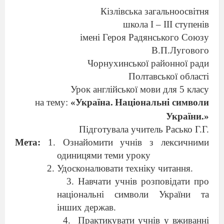
Кізлівська загальноосвітня
школа І – ІІІ ступенів
імені Героя Радянського Союзу
В.П.Лугового
Чорнухинської районної ради
Полтавської області
Урок англійської мови для 5 класу
на тему:
«Україна.
Національні символи
України.»
Підготувала учитель Расько Г.Г.
Мета:
1. Ознайомити учнів з лексичними
одиницями теми уроку
2. Удосконалювати техніку читання.
3. Навчати учнів розповідати про
національні символи України та
інших держав.
4.
Практикувати учнів у вживанні