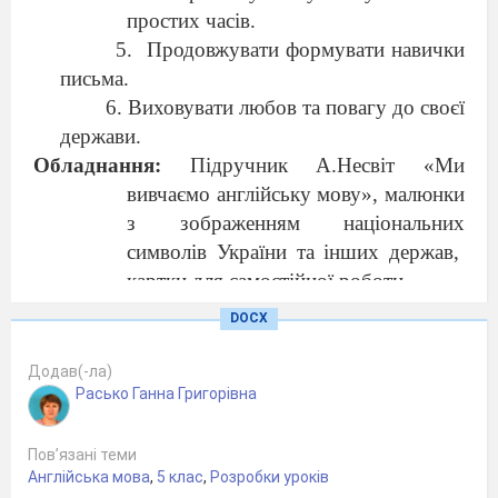
простих часів.
5.
Продовжувати формувати навички
письма.
6. Виховувати любов та повагу до своєї
держави.
Обладнання:
Підручник А.Несвіт «Ми
вивчаємо англійську мову», малюнки
з зображенням національних
символів України та інших держав,
картки для самостійної роботи .
Тип уроку:
Розвиток мовленнєвих умінь
DOCX
учнів.
Хід уроку
Додав(-ла)
І. Підготовка до сприйняття іншомовного
Расько Ганна Григорівна
мовлення
1. Greeting.
Пов’язані теми
Англійська мова
,
5 клас
,
Розробки уроків
Teacher: Good morning, children!