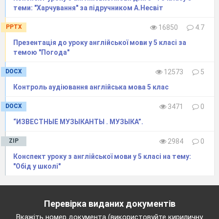
This flag is white, blue and red. (
Russia
)
теми: "Харчування" за підручником А.Несвіт
This flag is red and white. It has a maple leaf
PPTX
16850
4.7
on the white field. (
Canada
)
Презентація до уроку англійської мови у 5 класі за
темою "Погода"
Physical Warming up.
DOCX
12573
5
I stand up straight,
Контроль аудіювання англійська мова 5 клас
I raise my hands,
I bend down,
DOCX
3471
0
I touch my toes.
“ИЗВЕСТНЫЕ МУЗЫКАНТЫ . МУЗЫКА”.
ZIP
2984
0
I stand up straight,
I raise my hands,
Конспект уроку з англійської мови у 5 класі на тему:
"Обід у школі"
I stretch my arms sideways,
I bend my body.
Перевірка виданих документів
Grammar Practice
Вкажіть номер документа (використовуйте кириличну