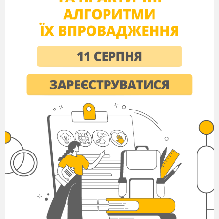
–
Where are you from?
–
I am from Ukraine.
–
What is your nationality?
–
I
am Ukrainian.
Do you live in the town or in the village?
I live in the village.
Where do you live?
I live in Kizlivka.
Сheck on Homework.
Teacher: Well, children. I want to listen to your
sentences about our Motherland.
ІІ. Основна частина уроку
Pre-reading
Teacher:
Look at the blackboard and sound the
words loudly.