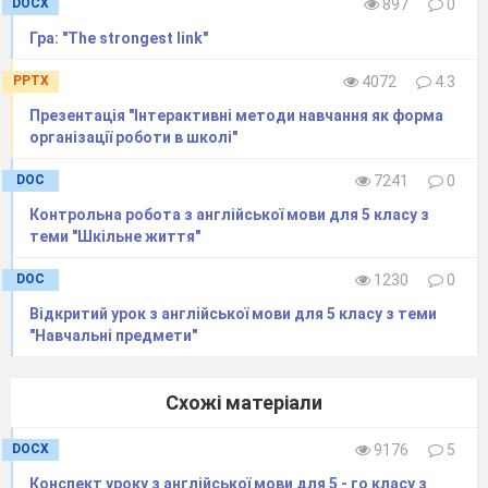
DOCX
897
0
Гра: "The strongest link"
PPTX
4072
4.3
Презентація "Інтерактивні методи навчання як форма
організації роботи в школі"
DOC
7241
0
Контрольна робота з англійської мови для 5 класу з
теми "Шкільне життя"
Speaking.
Teacher: Dear children! Let’s play the game
DOC
1230
0
“Guess the Country”. Take the cards, describe
Відкритий урок з англійської мови для 5 класу з теми
the flags. The others have to guess the country.
"Навчальні предмети"
This flag is blue, white and red. It has 50 stars
Схожі матеріали
and 13 stripes. (The
USA
)
This flag is blue, white and red. It has three
DOCX
9176
5
crosses. (
Great Britain
)
Конспект уроку з англійської мови для 5 - го класу з