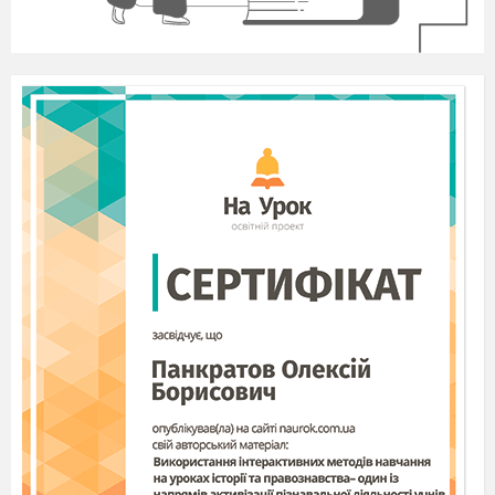
The National Flag
The National Coat of Arms/ The Trident/ The
National Emblem
The Ukrainian Anthem
Blue sky
Golden wheat field
The British National Flag
“Union Jack”
Three crosses
To respect
A maple leaf
A star
Stripes
Teacher: Every country has its national
symbols.
What National Symbols of Ukraine can you