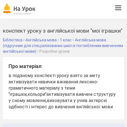
Tog
navi
конспект уроку з англійської мови "мої іграшки"
Бібліотека
Англійська мова
1 клас
Англійська мова
(підручник для спеціалізованих шкіл із поглибленим вивченням
англійської мови)
Розробки уроків
Про матеріал
в поданому конспекті уроку взято за мету
активізувати навички вживання лексико-
граматичного матеріалу з теми
"іграшки,кольори"активізувати вивчені структуру
у сному мовленні,виховувати у учнів актерскі
здібності і інтерес до вивчення англійської мови