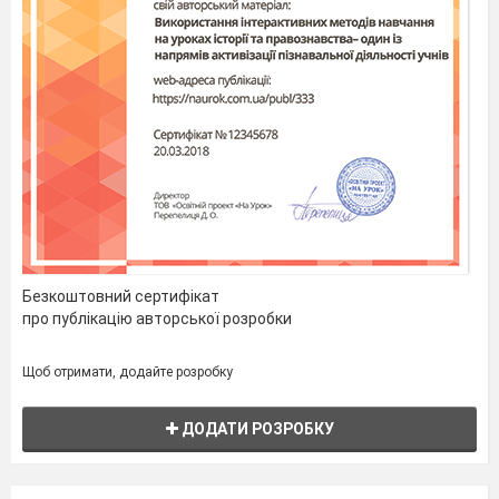
уроці?
2.
Пісенька
T: let’s sing our “Good-bye song”
Безкоштовний сертифікат
про публікацію авторської розробки
Щоб отримати, додайте розробку
ДОДАТИ РОЗРОБКУ