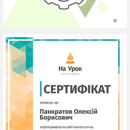
(Пісенька-танок
make a circle )
2.
Повторення вивчених букв
(Вчитель показує карточки з
буквами, а учні по черзі
називають їх )написання букв в
повітрі
Гра «впіймай звук» вчитель
називає слова а учні повині
почувши звук
Bb
заплескати в
долоні(
ball
,
bus
,
boy
)
III.
Заключна частина уроку
1.
Підсумок уроку
-
Які назви іграшок ви знаєте?
Назвіть їх англійською.
-
Що сподобалось на нашому