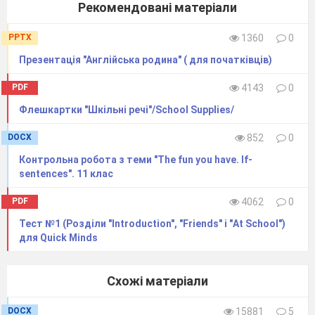
Рекомендовані матеріали
PPTX
1360
0
Презентація "Англійська родина" ( для початківців)
PDF
4143
0
Флешкартки "Шкільні речі"/School Supplies/
DOCX
852
0
Контрольна робота з теми "The fun you have. If-
sentences". 11 клас
PDF
4062
0
Тест №1 (Розділи "Introduction", "Friends" і "At School")
для Quick Minds
Схожі матеріали
DOCX
15881
5