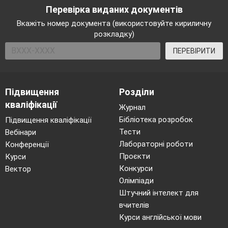
Перевірка виданих документів
Вкажіть номер документа (використовуйте кириличну
розкладку)
ПЕРЕВІРИТИ
Підвищення
Розділи
кваліфікації
Журнал
Бібліотека розробок
Підвищення кваліфікації
Тести
Вебінари
Лабораторні роботи
Конференції
Проєкти
Курси
Конкурси
Вектор
Олімпіади
Штучний інтелект для
вчителів
Курси англійської мови