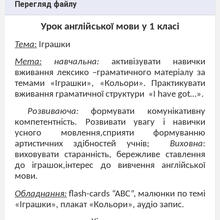
Перегляд файлу
Урок англійської мови у 1 класі
Тема
:
Іграшки
Мета:
навчальна:
активізувати навички
вживання лексико –граматичного матеріалу за
темами «Іграшки», «Кольори». Практикувати
вживання граматичної структури
«
I
have
got
…».
Розвиваюча:
формувати комунікативну
компетентність. Розвивати увагу і навички
усного мовлення,сприяти формуванню
артистичних здібностей учнів;
Виховна
:
виховувати старанність, бережливе ставлення
до іграшок,інтерес до вивчення англійської
мови.
Обладнання:
flash
-
cards
“
ABC
”, малюнки по темі
«Іграшки», плакат «Кольори», аудіо запис.