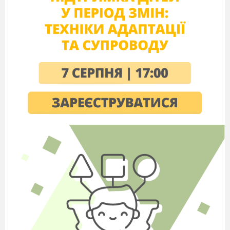
іграшковому магазині
,
Repeat
after
me
-
one
,
two
,
three
fany
Teddy
come
to
me
!
діти називають картинки з
іграшками за зразком:
It
is
a
ball
.
2)
Гра «
Give
me
please
«(діти просять
картинку з певним зображенням
іграшок)
P1-give me please a doll
P2-give me please a car
Після того як діти отримали
картинку вони розповідають яку
іграшку вони мають
використовуючи конструкцію»
I
have got
»
3.
Вправа “What colour is it?”
Гра “What is missing?”
(Учитель ховає іграшку, а учні
повинні вгадати її
)
Фізкультхвилинка