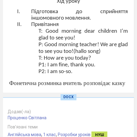
Хід уроку
Підготовка до сприйняття
іншомовного мовлення.
Привітання
T: Good morning dear children I’m
glad to see you!
P: Good morning teacher! We are glad
to see you too!(hallo song)
T: How are you today?
P1: I am fine, thank you.
P
2:
I
am
so
-
so
.
Фонетична розминка вчитель розповідає казку
(
Mister
tongue
)
DOCX
– Одного разу у Mr Tongue був чудовий
настрій. Надворі світило сонечко, співали
Додав(-ла)
пташки: [vi: – vi: – vi:] . Mr Tongue вирішив
Проценко Світлана
зробити зарядку. Спочатку він покректав
Пов’язані теми
трішки: [k –k – k] , потім легенько підстрибнув
Англійська мова
,
1 клас
,
Розробки уроків
НУШ