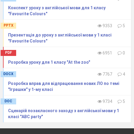
Конспект уроку з англійської мови для 1 класу
"Favourite Colours"
PPTX
9353
5
Презентація до уроку з англійської мови у 1 класі
"Favourite Colours"
PDF
6951
0
Розробка уроку для 1 класу "At the zoo"
DOCX
7767
4
Розробка вправ для відпрацювання нових ЛО по темі
"Іграшки" у 1-му класі
DOC
9734
5
Сценарій позакласного заходу з англійської мови у 1
класі "ABC party"