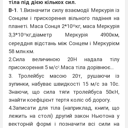
тіла під дією кількох сил.
В-1
. 1.Визначити силу взаємодії Меркурія із
Сонцем і прискорення вільного падіння на
планеті. Маса Сонця 2*10
кг, маса Меркурія
30
3,3*10
кг,діаметр Меркурія 4900км,
23
середдня відстань між Сонцем і Меркурієм
58 млн.км.
2.Сила величиною 20Н надала тілу
присокорення 5 м/с
.Маса тіла дорівнює...
2
3. Тролейбус масою 20т, рушаючи із
зупинки, набуває швидкості 15 м/с за 10с.
Знаючи, що сила тяги тролейбуса 50кН,
знайти коефіцієнт тертя коліс об дорогу.
4.Записати для тіла (наприклад, книги, що
лежить на столі) другий закон Ньютона у
векторній формі і позначити всі сили на