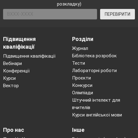
розкладку)
ПЕРЕВІРИТИ
Підвищення
Розділи
кваліфікації
Журнал
Бібліотека розробок
Підвищення кваліфікації
Тести
Вебінари
Лабораторні роботи
Конференції
Проєкти
Курси
Конкурси
Вектор
Олімпіади
Штучний інтелект для
вчителів
Курси англійської мови
Про нас
Інше