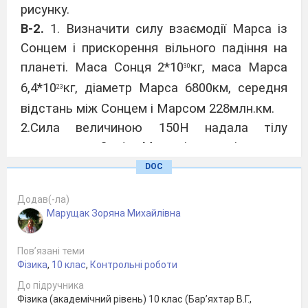
рисунку.
В-2.
1. Визначити силу взаємодії Марса із
Сонцем і прискорення вільного падіння на
планеті. Маса Сонця 2*10
кг, маса Марса
30
6,4*10
кг, діаметр Марса 6800км, середня
23
відстань між Сонцем і Марсом 228млн.км.
2.Сила величиною 150Н надала тілу
присокрення 3 м/с
. Маса тітал дорівнює...
2
3. Електропоїзд, відходячи від станції,
DOC
досяг швидкості 10м/с, пройшовши 200м.
Додав(-ла)
Визначте силу тяги електропоїзда, маса
Марущак Зоряна Михайлівна
якого 1200т. Тертям знехтувати.
4. Записати для тіла(наприклад, санок, що
Пов’язані теми
тягнуть за шнур), другий закон Ньютона і
Фізика
,
10 клас
,
Контрольні роботи
позначити всі сили на рисунку.
До підручника
Фізика (академічний рівень) 10 клас (Бар’яхтар В.Г.,
В-3
.1.Визначити силу взаємодії Венери із