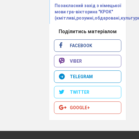
Позакласний захід з німецької
мови гра-вікторина "КРОК"
(кмітливі,розумні,обдаровані,культурн
Поділитись матеріалом
FACEBOOK
VIBER
TELEGRAM
TWITTER
GOOGLE+