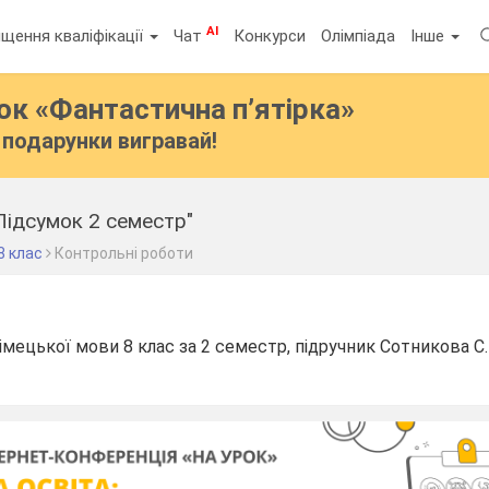
AI
щення кваліфікації
Чат
Конкурси
Олімпіада
Інше
бок
«Фантастична п’ятірка»
подарунки вигравай!
Підсумок 2 семестр"
8 клас
Контрольні роботи
мецької мови 8 клас за 2 семестр, підручник Сотникова С.І.