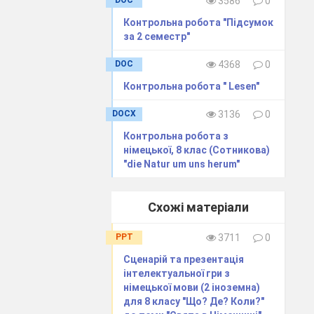
DOC
3586
0
Контрольна робота "Підсумок
_______
за 2 семестр"
os verschmutzt.
DOC
4368
0
______
Контрольна робота " Lesen"
DOCX
3136
0
 Luft.
_______
Контрольна робота з
німецької, 8 клас (Сотникова)
riken geraten
"die Natur um uns herum"
____________________________________________
Схожі матеріали
 Umwelt.
____________________________________________
PPT
3711
0
Сценарій та презентація
інтелектуальної гри з
німецької мови (2 іноземна)
для 8 класу "Що? Де? Коли?"