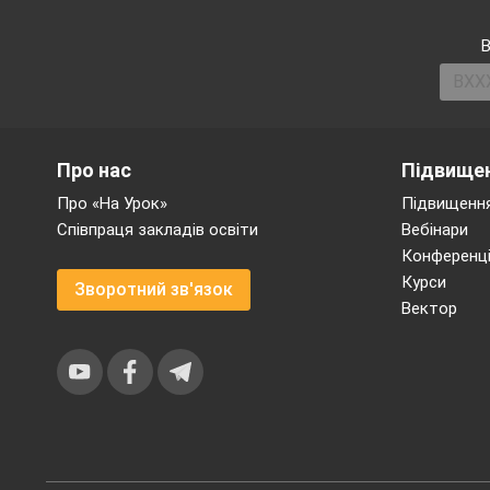
В
Про нас
Підвищен
Про «На Урок»
Підвищення
Співпраця закладів освіти
Вебінари
Конференці
Курси
Зворотний зв'язок
Вектор