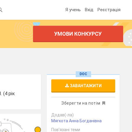
Я учень
Вхід
Реєстрація
УМОВИ КОНКУРСУ
DOC
ЗАВАНТАЖИТИ
 (4 рік
Зберегти на потім
Додав(-ла)
Мягкота Анна Богданівна
Пов’язані теми