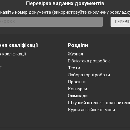
Перевірка виданих документів
кажіть номер документа (використовуйте кириличну розкладк
ПЕРЕВІ
ня кваліфікації
Розділи
 кваліфікації
Журнал
Бібліотека розробок
ї
Тести
Лабораторні роботи
Проєкти
Конкурси
Олімпіади
Штучний інтелект для вчителі
Курси англійської мови