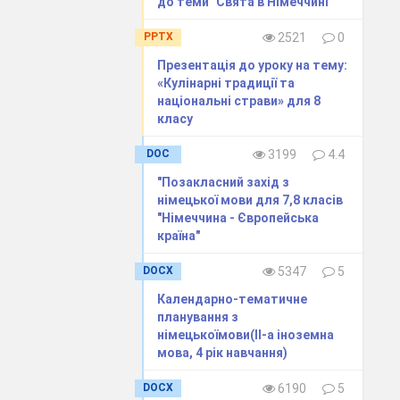
до теми "Свята в Німеччині"
PPTX
2521
0
Erde,
Презентація до уроку на тему:
«Кулінарні традиції та
національні страви» для 8
класу
DOC
3199
4.4
"Позакласний захід з
німецької мови для 7,8 класів
"Німеччина - Європейська
країна"
DOCX
5347
5
Календарно-тематичне
планування з
німецькоїмови(ІІ-а іноземна
мова, 4 рік навчання)
DOCX
6190
5