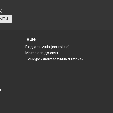
у)
РИТИ
Інше
Вхід для учнів (naurok.ua)
Матеріали до свят
Конкурс «Фантастична п’ятірка»
в