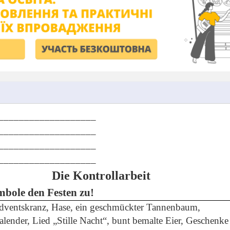
___________________
___________________
___________________
___________________
Die Kontrollarbeit
mbole den Festen zu!
 Adventskranz, Hase, ein geschmückter Tannenbaum,
lender, Lied „Stille Nacht“, bunt bemalte Eier, Geschenke