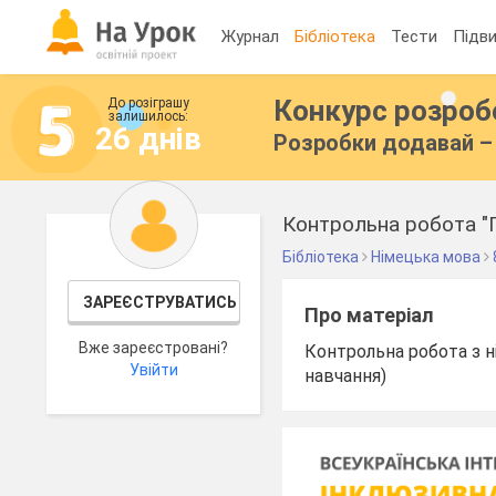
Журнал
Бібліотека
Тести
Підви
Конкурс розро
До розіграшу
залишилось:
26 днів
Розробки додавай – 
Контрольна робота "
Бібліотека
Німецька мова
ЗАРЕЄСТРУВАТИСЬ
Про матеріал
Вже зареєстровані?
Контрольна робота з ні
Увійти
навчання)