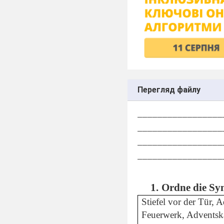
Перегляд файлу
_________________
_________________
_________________
_________________
Ordne die Sy
Stiefel vor der Tür,
Feuerwerk, Adventska