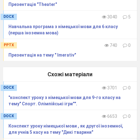
Презентацiя "Theater"
DOCX
3040
5
Навчальна програма з німецької мови для 6 класу
(перша іноземна мова)
PPTX
740
0
Презентація на тему " Imerativ"
Схожі матеріали
DOCX
3701
0
"конспект уроку з німецької мови для 9-го класу на
тему" Спорт. Олімпійські ігри"".
DOCX
6653
0
Конспект уроку німецької мови , як другої іноземної,
для учнів 5 касу на тему "Дикі тварини"