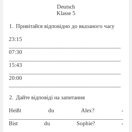
Deutsch
Klasse 5
Привітайся відповідно до вказаного часу
23:15
______________________________________
07:30
______________________________________
15:43
______________________________________
20:00
______________________________________
Дайте відповіді на запитання
Heißt du Alex? -
_________________________________________
Bist du Sophie? -
_________________________________________