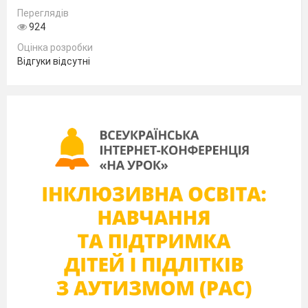
Переглядів
924
Оцінка розробки
Відгуки відсутні
Виконай приклади
Vier – eins =
Zwei + sieben =
Sechs + sechs =
Neun – vier =
Sieben + vier =
Вставте дієслово sein/бути у правильній
формі