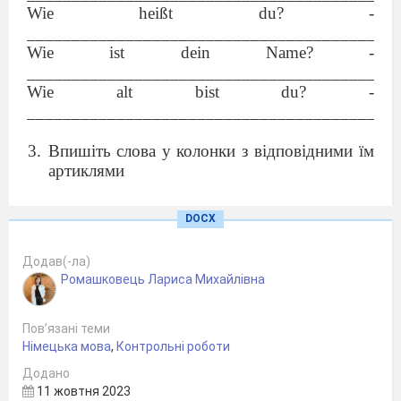
Wie heißt du? -
_________________________________________
Wie ist dein Name? -
_________________________________________
Wie alt bist du? -
_________________________________________
Впишіть слова у колонки з відповідними їм
артиклями
Handy, Sonne, Haus, Ball, Rose, Buch, Schule,
DOCX
Computer, Gitarre, Rucksack, Bonbons, Spiel,
Apfel, Ananas
Додав(-ла)
Ромашковець Лариса Михайлівна
der
die
Пов’язані теми
Німецька мова
,
Контрольні роботи
Додано
11 жовтня 2023