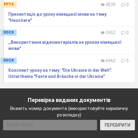
PPTX
4539
0
Презентація до уроку німецької мови на тему
"Haustiere"
DOCX
3952
0
,,Використання відеоматеріалів на уроках німецької
мови"
DOCX
6962
5
Конспект уроку на тему: "Die Ukraine in der Welt".
Unterthema "Feste und Bräuche in der Ukraine"
Перевірка виданих документів
Вкажіть номер документа (використовуйте кириличну
розкладку)
ПЕРЕВІРИТИ