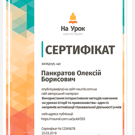
_________________________________________
Was ist das?