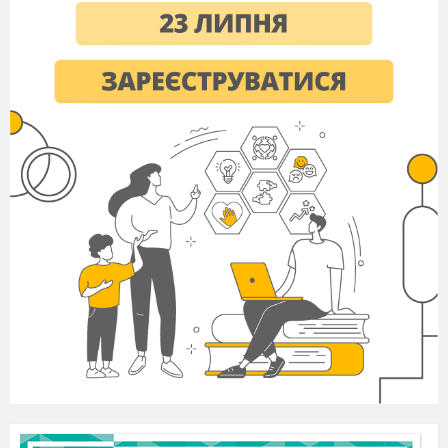
__________ du Tina?
Ich __________ Alex.
Das __________ Peter und Paul.
Wir ___________ die Kinder.
Das
__________ mein Buch.
Er ___________ in Luzk.
Дайте відповіді на запитання
Was ist das?
_________________________________________
Wer ist das?