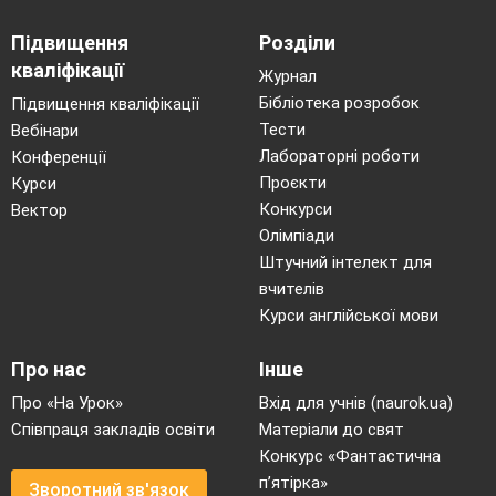
Підвищення
Розділи
кваліфікації
Журнал
Бібліотека розробок
Підвищення кваліфікації
Тести
Вебінари
Лабораторні роботи
Конференції
Проєкти
Курси
Конкурси
Вектор
Олімпіади
Штучний інтелект для
вчителів
Курси англійської мови
Про нас
Інше
Про «На Урок»
Вхід для учнів (naurok.ua)
Співпраця закладів освіти
Матеріали до свят
Конкурс «Фантастична
п’ятірка»
Зворотний зв'язок