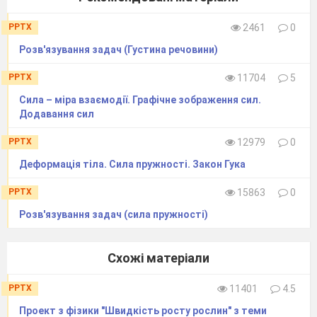
PPTX
2461
0
Розв'язування задач (Густина речовини)
PPTX
11704
5
Сила – міра взаємодії. Графічне зображення сил.
Додавання сил
PPTX
12979
0
Деформація тіла. Сила пружності. Закон Гука
PPTX
15863
0
Розв'язування задач (сила пружності)
Схожі матеріали
PPTX
11401
4.5
Проект з фізики "Швидкість росту рослин" з теми