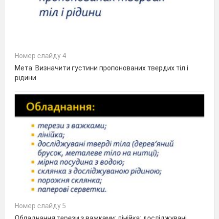
Номер слайду 4
Мета: Визначити густини пропонованих твердих тіл і
рідини
Номер слайду 5
Обладнання:терези з важками; лінійка; досліджувані