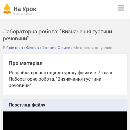
Tog
navi
Лабораторна робота: "Визначення густини
речовини"
Бібліотека
Фізика
7 клас
Фізика
Матеріали до уроків
Про матеріал
Розробка презентації до уроку фізики в 7 класі
Лабораторна робота: "Визначення густини
речовини"
Перегляд файлу