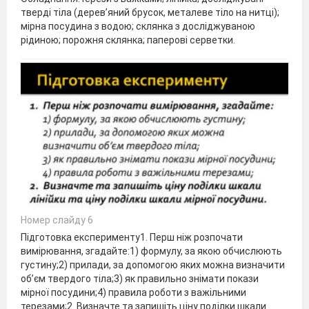
тверді тіла (дерев’яний брусок, металеве тіло на нитці);
мірна посудина з водою; склянка з досліджуваною
рідиною; порожня склянка; паперові серветки.
Номер слайду 6
Підготовка експерименту1. Перш ніж розпочати
вимірювання, згадайте:1) формулу, за якою обчислюють
густину;2) прилади, за допомогою яких можна визначити
об’єм твердого тіла;3) як правильно знімати покази
мірної посудини;4) правила роботи з важільними
терезами;2. Визначте та запишіть ціну поділки шкали