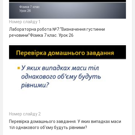
Номер слайду 1
Лабораторна робота №7:“Визначення густинни
речовини”Фізика 7 клас. Урок 26
Номер слайду 2
Перевірка домашнього завдання. У яких випадках маси
тіл однакового об’єму будуть рівними?