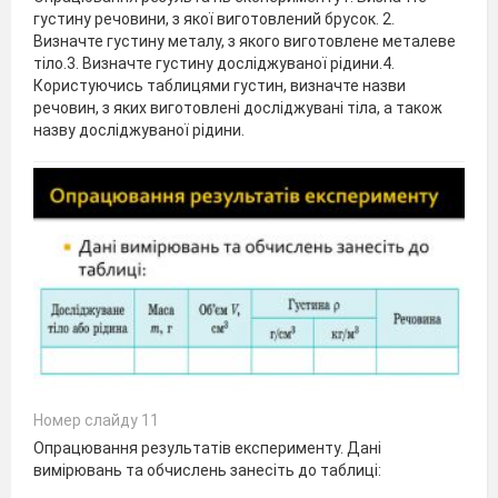
густину речовини, з якої виготовлений брусок. 2.
Визначте густину металу, з якого виготовлене металеве
тіло.3. Визначте густину досліджуваної рідини.4.
Користуючись таблицями густин, визначте назви
речовин, з яких виготовлені досліджувані тіла, а також
назву досліджуваної рідини.
Номер слайду 11
Опрацювання результатів експерименту. Дані
вимірювань та обчислень занесіть до таблиці: