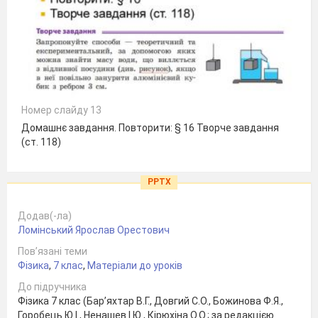
Номер слайду 13
Домашнє завдання. Повторити: § 16 Творче завдання
(ст. 118)
PPTX
Додав(-ла)
Ломінський Ярослав Орестович
Пов’язані теми
Фізика
,
7 клас
,
Матеріали до уроків
До підручника
Фізика 7 клас (Бар’яхтар В.Г., Довгий С.О., Божинова Ф.Я.,
Горобець Ю.І., Ненашев І.Ю., Кірюхіна О.О.; за редакцією