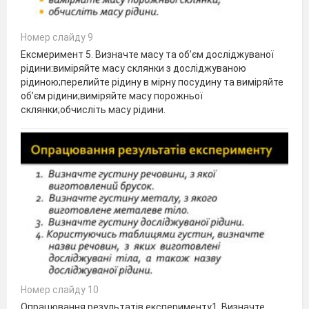
Номер слайду 9
Ексмеримент 5. Визначте масу та об’єм досліджуваної
рідини:виміряйте масу склянки з досліджуваною
рідиною;перелийте рідину в мірну посудину та виміряйте
об’єм рідини;виміряйте масу порожньої
склянки;обчисліть масу рідини.
Номер слайду 10
Опрацювання результатів експерименту1. Визначте