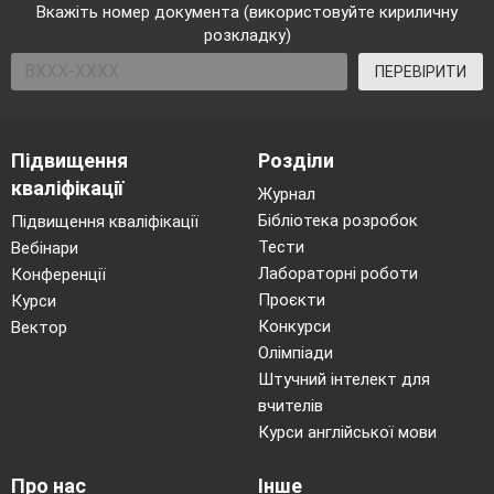
Вкажіть номер документа (використовуйте кириличну
розкладку)
ПЕРЕВІРИТИ
Підвищення
Розділи
кваліфікації
Журнал
Бібліотека розробок
Підвищення кваліфікації
Тести
Вебінари
Лабораторні роботи
Конференції
Проєкти
Курси
Конкурси
Вектор
Олімпіади
Штучний інтелект для
вчителів
Курси англійської мови
Про нас
Інше