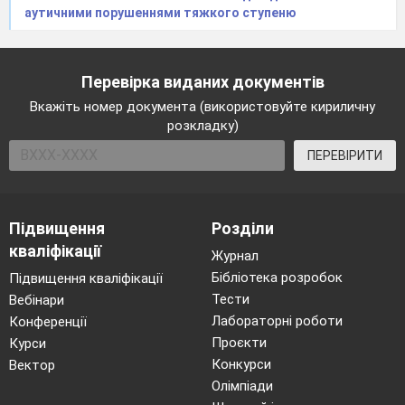
аутичними порушеннями тяжкого ступеню
Перевірка виданих документів
Вкажіть номер документа (використовуйте кириличну
розкладку)
ПЕРЕВІРИТИ
Підвищення
Розділи
кваліфікації
Журнал
Бібліотека розробок
Підвищення кваліфікації
Тести
Вебінари
Лабораторні роботи
Конференції
Проєкти
Курси
Конкурси
Вектор
Олімпіади