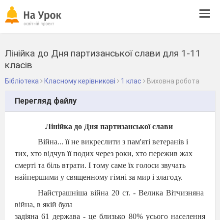
Tog
navi
Лінійка до Дня партизанської слави для 1-11
класів
Бібліотека
Класному керівникові
1 клас
Виховна робота
Перегляд файлу
Лінійка до Дня партизанської слави
Війна... її не викреслити з пам'яті ветеранів і
тих, хто відчув її подих через роки, хто пережив жах
смерті та біль втрати. І тому саме їх голоси звучать
найпершими у священному гімні за мир і злагоду.
Найстрашніша війна 20 ст. - Велика Вітчизняна
війна, в якій була
задіяна 61 держава - це близько 80% усього населення