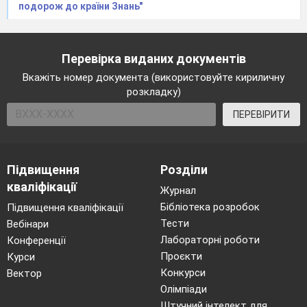
районному конкурсі. Запрошуємо всіх взяти участь.
подорож до країни Знань"
А зараз переходимо до підведення підсумків тижня
знань правил дорожнього руху «Дорожня грамота».
Перевірка виданих документів
(Виступ Чорноморець Л.К.)
На цьому наша лінійка завершена, прошу всіх пройти
Вкажіть номер документа (використовуйте кириличну
розкладку)
до своїх класів.
ПЕРЕВІРИТИ
Підвищення
Розділи
кваліфікації
Журнал
Бібліотека розробок
Підвищення кваліфікації
Тести
Вебінари
Лабораторні роботи
Конференції
Проєкти
Курси
Конкурси
Вектор
Олімпіади
Штучний інтелект для