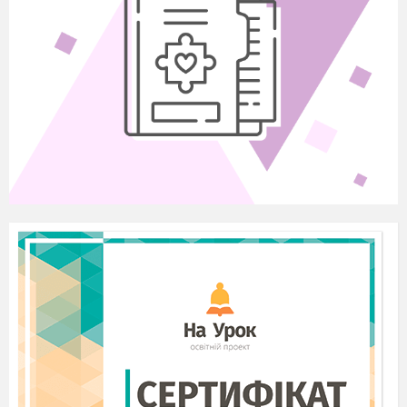
та медалями, в тому числі понад 127
тисяч — медаллю
«Партизан Великої Вітчизняної війни» І та
II
ступенів,
233 відважним присвоєно звання Героя Радянського
Союзу.
День партизанської слави було встановлено
Леонідом Кучмою у 2001 році і відзначається щорічно
22 вересня. А 23 вересня оголошено Міжнародним
днем миру. Ми оголошуємо конкурс малюнка на
проект пам»ятника тим, хто звільнить світ від ядерної
зброї (миротворцям) для учнів 8-11 класів. Цей конкурс
присвячено саме Міжнародному дню миру, протягом
тижня роботи здавати в кабінет педагога –
організатора.
Окрім вище сказаних пам»ятних дат, не менш
важливою є дата 28 вересня - це день народження
видатної людини,учителя з великої літери
Василя
Олександровича Сухомлинського.
Народився В.О.Сухомлинський 28 вересня 1918