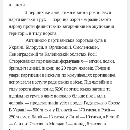
планети.
З перших же днів, тижнів війни розпочався
партизанський рух —
збройна боротьба радянського
народу проти фашистських загарбників на
окупованій
території, в тилу ворога.
Активною партизанська боротьба була в
Україні, Білорусії, в
Орловській, Смоленській,
Ленінградській та Калінінській областях Росії.
Створювалися партизанські формування — загони, полки,
бригади та дивізії,
інколи до 20 тисяч чоловік. Головні
удари партизани наносили по кому
нікаціях противника,
допомагали наступу радянських військ. Під час війни
в
тилу ворога діяло понад 6200 партизанських загонів та
підпільних груп, в
яких воювало більше ніж 1 млн.
чоловік — представників усіх народів
Радянського Союзу.
В Україні — 500 тисяч, у Білорусії — 370 тисяч, в Росії
—
250 тисяч, в Латвії — 13 тисяч, у Литві — 10 тисяч, в Естонії
— близько 7
тисяч, в Молдавії — понад 6 тисяч, в