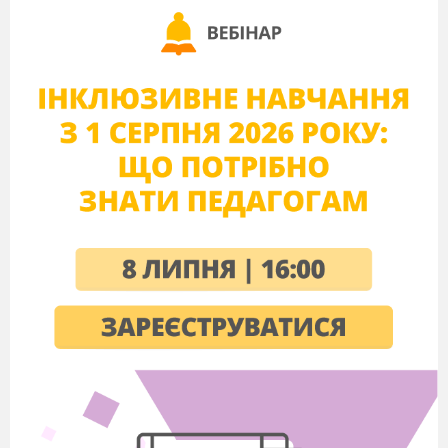
Бельгії, Франції, Німеччини та інших країн.
Значних втрат гітлерівцям нанесли підпільні
групи й організації в
містах та інших населених пунктах.
Підпільники, яких за неповними даними
налічувалося
понад 220 тисяч чоловік, збирали і передавали
розвідувальну
інформацію, брали участь в диверсіях,
виводили з ладу обладнання, інформували населення
про дії радянських військ.
Широкі верстви населення брали участь у
зриві економічних,
політичних та військових планів і
заходів фашистських загарбників. Опір
здійснювався на
всій окупованій території і був нищівним для загарбників.
За масштабами, політичними і військовими
результатами всенародна
боротьба в тилу ворога стала
важливим військово-політичним фактором в
розгромі
фашизму. Відважна і самовіддана діяльність партизанів
і
підпільників отримала всенародне визнання. Близько
200 тисяч учасників
бойових дій нагороджені орденами