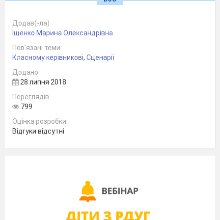
викладач-
методист –
Додав(-ла)
Іщенко Марина Олександрівна
С.М.Гаврилова
Пов’язані теми
Класному керівникові
,
Сценарії
Додано
28 липня 2018
Переглядів
799
Оцінка розробки
Відгуки відсутні