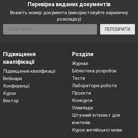
Перевірка виданих документів
Білорусії, Росії.
Вкажіть номер документа (використовуйте кириличну
розкладку)
Ведучий 3.
Мертвий ліс, в який не можна
ПЕРЕВІРИТИ
ходити, сади з яблуками, насиченими
радіоактивною отрутою, вода, яку не можна
пити, і навіть повітря, яким дихаємо, стали
Підвищення
Розділи
ворогами.
кваліфікації
Журнал
Ведучий 4.
На квітучий українській землі
Бібліотека розробок
Підвищення кваліфікації
з’явилися пусті міста і села.
В
Тести
Вебінари
Лабораторні роботи
Конференції
життя українців увійшло поняття «зона
Проєкти
Курси
відчуження».
Конкурси
Вектор
Олімпіади
Ведучий 3.
Люди назавжди покидали свої
Штучний інтелект для
домівки. Метушня, сльози, розпач… Усі
вчителів
збиралися від’їжджати, забувши що завтра –
Курси англійської мови
Великдень.