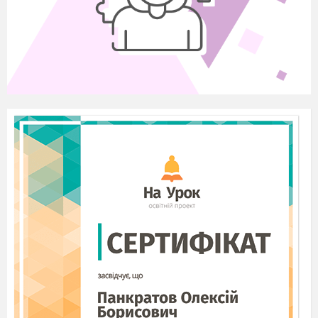
іде,
Та пам’ять усе пам’ятає.
Викладач 1.
Полісся… Колись це був
благодатний край… Які тут буои старовинні
села… Як вони гарно називались: Крива Гора,
Змолище, Залісся, Стоганівка, Товстий Ліс.
Викладач 2.
Найстаровиніше з них село,
Чорнобиль, згадується
вже в літописах кінця
X
ІІ століття. Та тепер це
– моторошні візерунки смерті, наша поліська
атомна Атлантида.
(гучно)
Ведучий 1.
Ту весняну українську ніч з 25-го
на 26-те 1986 року на берегах Прип’яті люди
ніколи не забудуть. Вона була найтихішою
і
найтеплішою.