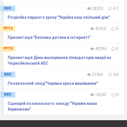
DOC
28203
4.7
Ведучий 2.
Це мить не прощання, а
Розробка першого уроку "Україна наш спільний дім"
вічне стрічання
Із тими, кого вже не стрінемо
PPTX
45410
5
ми.
Презентація "Безпека дитини в інтернеті"
Коли наступає хвилина
мовчання,
PPTX
49294
5
У пам’яті нашій клекочуть
Презентація День вшанування ліквідаторів аварії на
громи.
Чорнобильській АЕС
(гучно «Хвилина мовчання»)
DOC
21566
4.8
(муз. фон №1)
Позакласний захід"Чарівна краса вишиванки"
Ведучий 3.
Наслідки вибуху 4-го реактора
DOC
10245
0
Чорнобильської атомної сколихнули весь світ.
Сценарій позакласного заходу "України мова
барвінкова"
Ведучий 4.
Йод, цезій, стронцій, плутоній.
Весь цей радіоактивний
дощ
розлетівся і висіявся на території України,