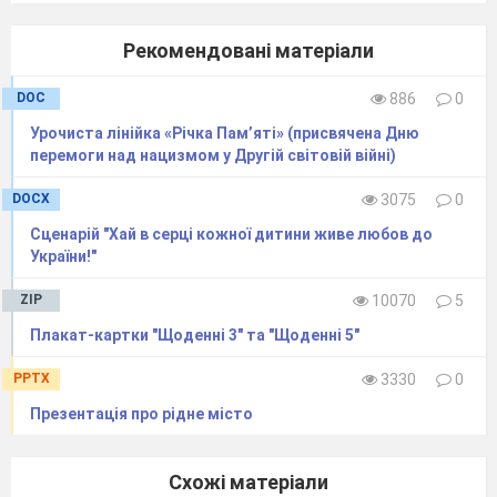
приборкував атомне пекло, були пожежники.
Рекомендовані матеріали
Ціною життя 28 відважних на 5-ту годину
ранку вгамували вогонь. Шестеро з них не
DOC
886
0
дожили до 11-ої години наступного ранку.
Урочиста лінійка «Річка Пам’яті» (присвячена Дню
(муз. фон №3)
перемоги над нацизмом у Другій світовій війні)
Ведучий 2.
Усього у ліквідації наслідків
Чорнобильської катастрофи взяли участь 350
DOCX
3075
0
тисяч українців. Після Чорнобильської
Сценарій "Хай в серці кожної дитини живе любов до
катастрофи померло
14 тисяч
України!"
ліквідаторів-українців.
ZIP
10070
5
Плакат-картки "Щоденні 3" та "Щоденні 5"
Ведучий 1.
Пам’ять… Це єдине, що ми
можемо віддати героям,
PPTX
3330
0
які за покликом рідної землі вступили у
Презентація про рідне місто
палаючий реактор на захист рідного народу.
Вічна слава героям! Вічна слава!
Схожі матеріали