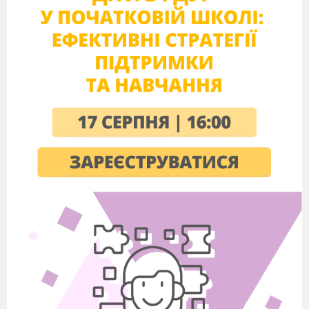
«Мертва зона»
(муз. фон №1)
Викладач 1.
26 квітня 2018 року годинник
життя відрахував 32-гу річницю
Чорнобильської катастрофи.
Викладач 2.
Чорнобильський вітер по
душах мете,
Чорнобильський пил на роки
опадає.
Годинник життя безупинно