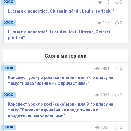
DOCX
118
0
Lucrare diagnostică. Citirea în gând „ Leul și șoricelul”
DOCX
116
0
Lucrare diagnostică. Lucrul cu textul literar „Cei trei
prieteni”
Схожі матеріали
DOCX
3431
0
Конспект уроку з російської мови для 7-го класу на
тему: "Правописание НЕ с причастиями"
DOCX
2996
0
Конспект уроку з російської мови для 9-го класу на
тему: "Сложноподчинённые предложения с
придаточными условными"
DOCX
3268
0