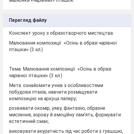
малюнки «чарівних» пташок.
Перегляд файлу
Конспект уроку з образотворчого мистецтва.
Малювання композиції «Осінь в образі чарівної
пташки» (3 кл.)
Тема: Малювання композиції «Осінь в образі
чарівної пташки» (3 кл.)
Мета: ознайомити учнів з особливостями
побудови птахів; навчити розміщувати
композицію на аркуші паперу;
розвивати окомір, уяву, фантазію, образне
мислення, зорову й емоційну пам’ять; формувати
естетичний смак;
виховувати акуратність під час роботи з гуашшю,