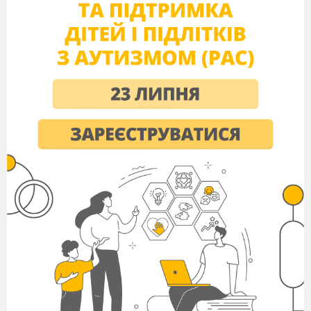
–
Осінь, Осінь! – вигукнули діти щиро, радісно.
Кинулись двері відчиняти. Відчинили – нікого не
видно.
–
Та хто ж це стукав? – питають.
–
Це я! – почувся голос привітний, тихенький.
Я – Вітерець перший, осінній.
–
А Осінь де? – і чекають, що він скаже.
–
За зеленими гратами Осінь наша. Я не бачив
її. Ось, знову вам посилка від неї. Полетів, бо Літо
побаче нажене.
Подякували вони Вітерцеві і – до посилки.
Відкрили, а там лист.
Ось що пише Осінь:
« Любі мої, хороші друзі! Поспішала до вас, але
трохи забарилась – справ дуже багато. Тоді знову
в дорогу вирушила. Ішла лісом – аж раптом
потрапила в зелену клітку – не вийду. Руки мої