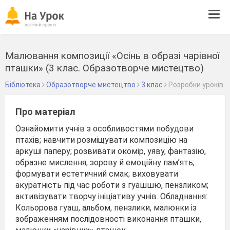
Tog
navi
Малювання композиції «Осінь в образі чарівної
пташки» (3 клас. Образотворче мистецтво)
Бібліотека
Образотворче мистецтво
3 клас
Розробки уроків
Про матеріал
Ознайомити учнів з особливостями побудови
птахів; навчити розміщувати композицію на
аркуші паперу; розвивати окомір, уяву, фантазію,
образне мислення, зорову й емоційну пам’ять;
формувати естетичний смак; виховувати
акуратність під час роботи з гуашшю, пензликом;
активізувати творчу ініціативу учнів. Обладнання:
Кольорова гуаш, альбом, пензлики, малюнки із
зображенням послідовності виконання пташки,