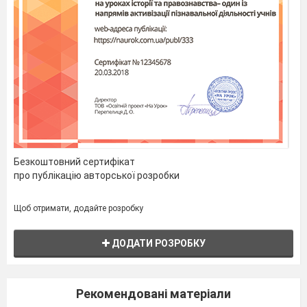
3. Практична робота. Закріплення вивченого
матеріалу
Давайте і ми допоможемо їм малювати чарівну
пташку Осінь.
У роботі вам допоможуть такі етапи послідовності
виконання зображення пташки:
Безкоштовний сертифікат
про публікацію авторської розробки
1 етап. Спочатку малюємо два
Щоб отримати, додайте розробку
овала. Верхній овал
менший, і повинен бути
ДОДАТИ РОЗРОБКУ
не безпосередньо над
нижнім овалом, а
Рекомендовані матеріали