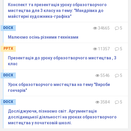
Конспект та презентація уроку образотворчого
мистецтва для 3 класу на тему: "Мандрівка до
майстерні художника-графіка"
DOCX
34665
5
Малюємо осінь різними техніками
PPTX
11357
5
3 етап. Малюємо дзьоб
Презентація до уроку образотворчого мистецтва , 3
та крило.
клас
DOCX
5546
5
Урок образотворчого мистецтва на тему "Вироби
гончарів"
DOCX
3584
5
Досліджуючи, пізнаємо світ. Аргументація
дослідницької діяльності на уроках образотворчого
мистецтва у початковій школі.
4 етап. Малюємо око