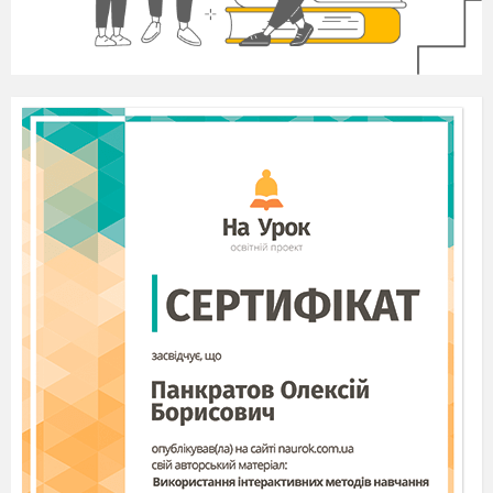
крилами стали, яскравими, кольоровими. Тулуб і
шия витягнулись, як у лебедя, і теж всі в квітах і в
листі золотому. А на голові – дзьоб червоний, та
хохолок з ягодами калини. Перетворило мене Літо
зелене на золоту пташку та й спіймало в зелені
тенета. Не хочеться йому ще відходити, я розумію,
але що ж робити мені? І стала я прислухатись, про
що Літо говорить своїм метеликам і квітам.
–
Не вийде Осінь з моїх тенет, бо ніхто не
знає, яка вона, – запевняло Літо, – хіба що хто
здогадається, і намалює її в образі пташки, тоді я
безсила – спадуть мої зелені тенета, і вилетить
чарівна пташка – Осінь. Але цього не станеться, бо
ніхто її не бачив такою, і не намалює.
Одна надія на вас любі друзі. Врятуйте мене, будь
ласка. Чекаю, сподіваюсь на вашу допомогу.
Ваша Осінь»
–
Оце так пригода – вигукнули вони і одразу
взялись до роботи.