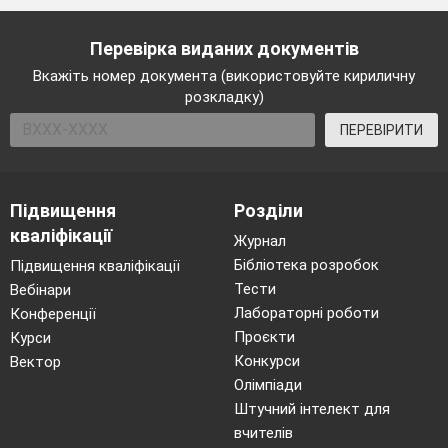
та хвіст. Стираємо
Перевірка виданих документів
непотрібні лінії.
Вкажіть номер документа (використовуйте кириличну
розкладку)
ПЕРЕВІРИТИ
Підвищення
Розділи
кваліфікації
Журнал
Бібліотека розробок
Підвищення кваліфікації
Тести
Вебінари
Лабораторні роботи
Діти, це ж лише зображення пташки, а нам
Конференції
потрібна не просто пташка, а осінь в образі
Проєкти
Курси
чарівної пташки. Тому, під час виконання роботи
Конкурси
Вектор
використовуйте «осінні» кольори. А також не
Олімпіади
забудьте, про ось цей опис пташки-осені, який
Штучний інтелект для
вона прислала листом Лелю та Купаві:
вчителів