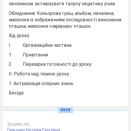
пензликом; активізувати творчу ініціативу учнів.
Обладнання: Кольорова гуаш, альбом, пензлики,
малюнки із зображенням послідовності виконання
пташки, малюнки «чарівних» пташок.
Хід уроку
I.
Організаційна частина.
1.
Привітання
2.
Перевірка готовності до уроку
II. Робота над темою уроку.
1. Актуалізація опорних знань
Бесіда
–
Діти, скажіть, будь ласка, які кольори, на
вашу думку, відповідають осені?
DOCX
–
А яких птахів ви знаєте?
Додав(-ла)
–
Які геометричні фігури ви знаєте?
Гальонко Наталія Сергіївна