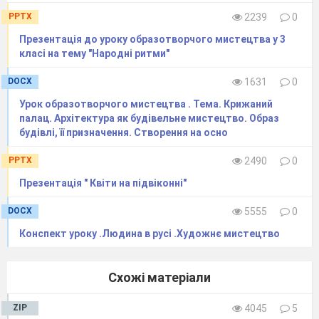
зміщений вліво, чи вправо.
PPTX
2239
0
Презентація до уроку образотворчого мистецтва у 3
класі на тему "Народні ритми"
DOCX
1631
0
Урок образотворчого мистецтва . Тема. Крижаний
палац. Архітектура як будівельне мистецтво. Образ
будівлі, її призначення. Створення на осно
2 етап. Малюємо дві лінії –
PPTX
2490
0
це буде шия птаха.
Презентація " Квіти на підвіконні"
(Бажано, щоб вони
не були рівні, а мали
DOCX
5555
0
плавні згини.)
Конспект уроку .Людина в русі .Художнє мистецтво
Схожі матеріали
ZIP
4045
5