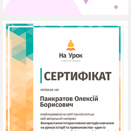
Заінтригований Бальзак пише ще палкішу
відповідь. Не знаючи, куди її надіслати, він йде
до свого приятеля, головного редактора
«Газетт де Франс», й благає надрукувати
послання на сторінках газети. Евеліна,
прочитавши листа, чинить так само - відповідає
авторові на сторінках журналу «Котідьєн». Але
цього разу ставить своє справжнє прізвище й
адресу: Бердичів, Верхівня. Оноре де Бальзак
скуповує в книжкових крамницях всі атласи
Російської імперії й з лупою в руках
скурпульозно починає розшукувати на
безкрайніх, невідомих для нього досі
просторах дивні назви «Бердичів» і
«Верхівня».
Бальзак писав своїй таємничій коханій: