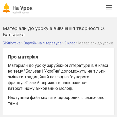
Tog
navi
Матеріали до уроку з вивчення творчості О.
Бальзака
Бібліотека
Зарубіжна література
9 клас
Матеріали до уроків
Про матеріал
Матеріали до уроку зарубіжної літератури в 9 класі
на тему "Бальзак і Україна" допоможуть не тільки
змінити традиційний погляд на "суворого
француза", але й сприяють національно-
патріотчному вихованню молоді.
Наступний файл містить відеоролик із зазначеної
теми.