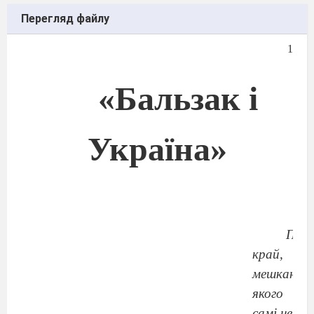
Перегляд файлу
1
«Бальзак і
Україна»
Прек
край,
мешканці
якого
самі не