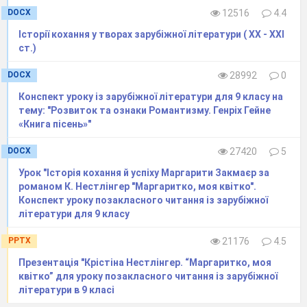
веселощів, чи то з жіночої цікавості, Евеліна
DOCX
12516
4.4
потай від чоловіка занурилася в романтичну
Історії кохання у творах зарубіжної літератури ( ХХ - ХХІ
пригоду.
ст.)
DOCX
28992
0
Через півтора року після початку
Конспект уроку із зарубіжної літератури для 9 класу на
листування Ганська з Бальзаком уперше
тему: "Розвиток та ознаки Романтизму. Генріх Гейне
«Книга пісень»"
зустрілися у Швейцарії
(1833).
Коли Евеліна
побачила пристаркуватого невисокого на зріст
DOCX
27420
5
чолов’ягу, який прямував їй назустріч, то
Урок "Історія кохання й успіху Маргарити Закмаєр за
спочатку вона розгубилася – може не варто
романом К. Нестлінгер "Маргаритко, моя квітко".
Конспект уроку позакласного читання із зарубіжної
робити цього? Але, зазирнувши в очі Бальзака,
літератури для 9 класу
була причарована.
PPTX
21176
4.5
Презентація "Крістіна Нестлінгер. “Маргаритко, моя
У
Швейцарії з письменником
квітко” для уроку позакласного читання із зарубіжної
познайомився й Вацлав Ганський і не лише
літератури в 9 класі