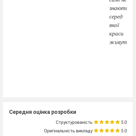
знають,
серед
якої
краси
живуть...
Середня оцінка розробки
Структурованість
5.0
З'ясувалося, що досі поблизу Бердичева,
Оригінальність викладу
5.0