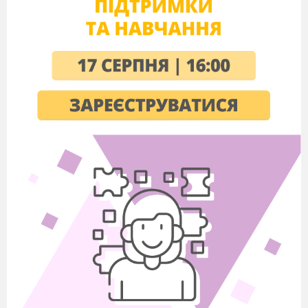
медовий місяць.
Їхній роман розпочинався з епістолярної
таємниці. Закохана в талант великого романіста
заможня поміщиця написала авторові
захоплюючого листа, зітканого з суцільних
компліментів, й підписалася загадково
«Чужоземка». Без жодної зворотньої
адреси.
Цей
перший лист із таємничої України
прийшов 28 лютого 1832 року, Бальзак взагалі
поспішав на побачення з герцогинею де Кастрі
... І тим не менше заглянув в конверт зі своєю
долею, заглянув - і почав в нетерпінні чекати
наступного листа Незнайомки. Її витонченість і
аристократизм стилю змусили його миттєво
забути манірних герцогинь і маркіз.