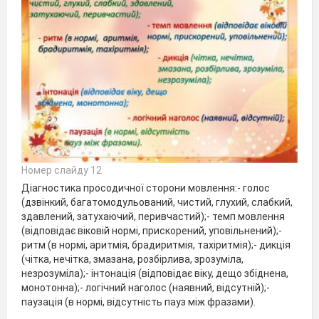
Номер слайду 12
Діагностика просодичної сторони мовлення:- голос
(дзвінкий, багатомодульований, чистий, глухий, слабкий,
здавлений, затухаючий, перивчастий);- темп мовлення
(відповідає віковій нормі, прискорений, уповільнений);-
ритм (в нормі, аритмія, брадиритмія, тахіритмія);- дикція
(чітка, нечітка, змазана, розбірлива, зрозуміла,
незрозуміла);- інтонація (відповідає віку, дещо збіднена,
монотонна);- логічний наголос (наявний, відсутній);-
паузація (в нормі, відсутність пауз між фразами).