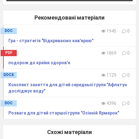
Рекомендовані матеріали
DOC
1945
0
Гра - стратегія "Відкриваємо кав'ярню"
PDF
1869
0
подорож до країни здоров'я
DOCX
1129
0
Конспект заняття для дітей середньої групи "Афлатун
досліджує воду"
DOC
4396
0
Розвага для дітей старшої групи "Осінній Ярмарок"
Схожі матеріали