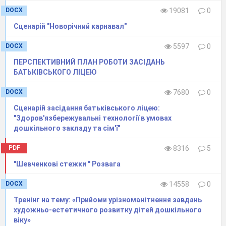
DOCX
19081
0
Сценарій "Новорічний карнавал"
DOCX
5597
0
ПЕРСПЕКТИВНИЙ ПЛАН РОБОТИ ЗАСІДАНЬ
БАТЬКІВСЬКОГО ЛІЦЕЮ
DOCX
7680
0
Сценарій засідання батьківського ліцею:
"Здоров'язбережувальні технології в умовах
дошкільного закладу та сім'ї"
PDF
8316
5
"Шевченкові стежки " Розвага
DOCX
14558
0
Тренінг на тему: «Прийоми урізноманітнення завдань
художньо-естетичного розвитку дітей дошкільного
віку»