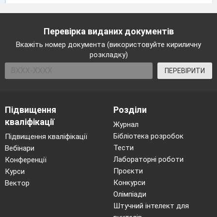
Перевірка виданих документів
Вкажіть номер документа (використовуйте кириличну
розкладку)
ПЕРЕВІРИТИ
Підвищення
Розділи
кваліфікації
Журнал
Бібліотека розробок
Підвищення кваліфікації
Тести
Вебінари
Лабораторні роботи
Конференції
Проєкти
Курси
Конкурси
Вектор
Олімпіади
Штучний інтелект для