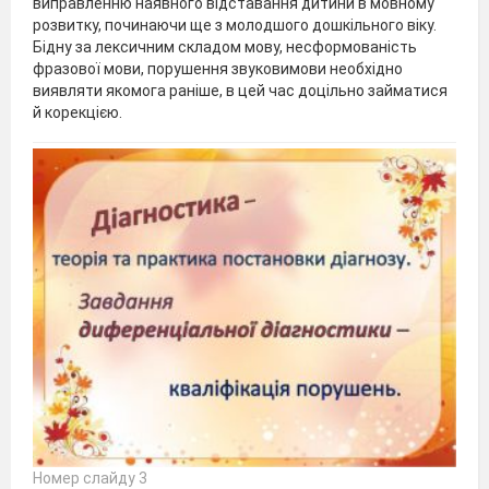
виправленню наявного відставання дитини в мовному
розвитку, починаючи ще з молодшого дошкільного віку.
Бідну за лексичним складом мову, несформованість
фразової мови, порушення звуковимови необхідно
виявляти якомога раніше, в цей час доцільно займатися
й корекцією.
Номер слайду 3