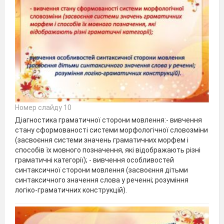
Номер слайду 10
Діагностика граматичної сторони мовлення:- вивчення
стану сформованості системи морфологічної словозміни
(засвоєння системи значень граматичних морфем і
способів їх мовного позначення, які відображають різні
граматичні категорії); - вивчення особливостей
синтаксичної сторони мовлення (засвоєння дітьми
синтаксичного значення слова у реченні; розуміння
логіко-граматичних конструкцій).