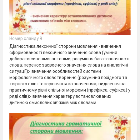
Номер слайду 9
Діагностика лексичної сторони мовлення:- вивчення
сформованості лексичного значення слова (уміння
добирати синоніми, антоніми; розуміння багатозначності
слова; перенос засвоєного значення слова на аналогічні
ситуації);- вивчення особливостей системи
морфологічного словотворення (розуміння похідного та
твірного слів і їх порівняння за значенням; виділення на
практичному рівні спільної морфеми (префікса, суфікса) у
ряді слів);- вивчення характеру встановлюваних
дитиною смислових зв’язків між словами.