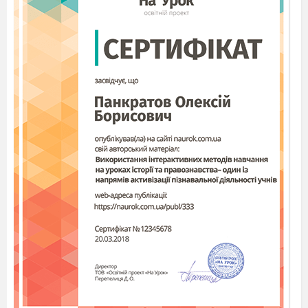
жупані.
Виліз хлопчик із землі,
виніс гроші
в голові!
Повна діжка жита п'ятачком
накрита.
Маленьке, чорненьке крізь землю
пройшло, червону шапочку знайшло.
Керівник:
Отже, дівчатка, любіть і
бережіть природу. Тоді маки на нашій
український землі цвістимуть вічно, а
наші нащадки згадають нас добрим
словом.
-Діти, на попередніх заняттях ви зробили
серединку квітки, 2 листочки та 5 пелюсток.
Сьогодні на занятті ви зробите ще одну
пелюстку та складете квітку з усїх її
частинок.