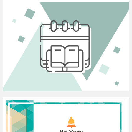
цей день святкується релігійне свято
Середохрестя, або просто Хрестя.
Дівчина 3.
(слайд 5)
За народним повір'ям
мак дає гарний урожай у сухе літо і за
неврожаю хліба. А збирають мак на свято
Маковія —14 серпня.
Навесні мак розсівають по городу, а
сухі квітки маку дівчата вплітають до
своїх кіс, щоб гарні коси росли.
Дівчина 4.
(слайд 6)
А скільки гарних
загадок створено про цю рослину.
Загадки про мак:
Стоїть півень на току в червоному
ковпаку.
Стоїть пані в сарафані в червоному