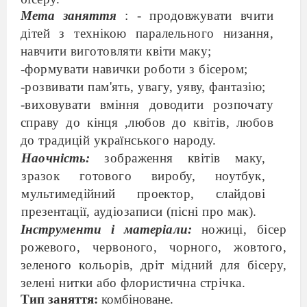
Мета заняття
: -
продовжувати вчити
дітей з технікою паралельного низання,
навчити виготовляти квіти маку
;
-
формувати навички роботи з бісером;
-розвивати пам'ять, увагу, уяву, фантазію;
-виховувати
вміння доводити розпочату
справу до кінця ,любов до квітів
, любов
до традицій українського народу.
Наочність:
зображення квітів маку,
зразок готового виробу, ноутбук,
мультимедійний проектор, слайдові
презентації, аудіозаписи (пісні про мак).
Інструменти і матеріали:
ножиці, бісер
рожевого, червоного, чорного, жовтого,
зеленого кольорів, дріт мідний для бісеру,
зелені нитки або флористична стрічка.
Тип заняття:
комбіноване.