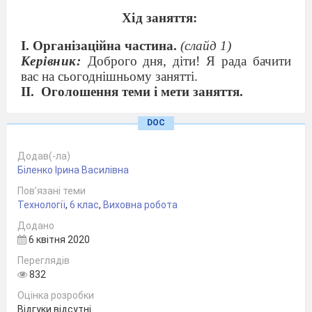
Хід заняття:
І. Організаційна частина.
(слайд 1)
Керівник:
Доброго дня, діти! Я рада бачити
вас на сьогоднішньому занятті.
ІІ.
Оголошення теми і мети заняття.
Керівник:
Сьогодні ви продовжите
вчитися
плести виріб з бісеру технікою паралельного
DOC
низання , а саме – маки. І ви будете плести не
просто маки, а букет маків, який ми оформимо
Додав(-ла)
ось у таку вазочку (
демонстрація готового
Біленко Ірина Василівна
виробу і вазочки).(слайд 2)
Пов’язані теми
Технології
,
6 клас
,
Виховна робота
ІІІ. Основна частина.
Керівник:
Діти, розкажіть, що ви знаєте про
Додано
цю рослину?
6 квітня 2020
(
Учні розповідають або читають з карток
Переглядів
історичні відомості про мак.)
832
Дівчина 1.
(слайд 3)
Ця рослина відома з
Оцінка розробки
давніх-давен. Макове насіння знаходять
Відгуки відсутні