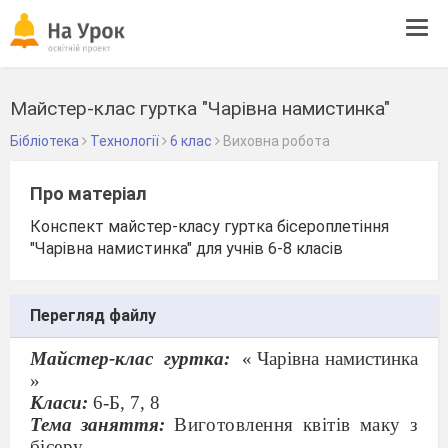
Tog
navi
Майстер-клас гуртка "Чарівна намистинка"
Бібліотека
Технології
6 клас
Виховна робота
Про матеріал
Конспект майстер-класу гуртка бісероплетіння
"Чарівна намистинка" для учнів 6-8 класів
Перегляд файлу
Майстер-клас
гуртка:
« Чарівна намистинка
»
Класи:
6-Б, 7, 8
Тема заняття:
Виготовлення квітів маку з
бісеру.