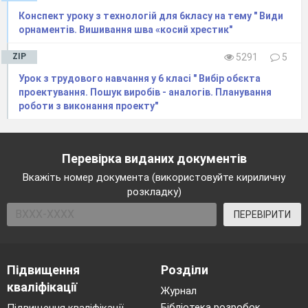
— Матінко-земле, врятуй нас від неволі, від
Конспект уроку з технологій для 6класу на тему " Види
життя страшного у печенігів-нечестивців.
орнаментів. Вишивання шва «косий хрестик"
Допоможи нам знищити їх!
ZIP
5291
5
І зглянулася земля-матінка на сльози дівчат-
Урок з трудового навчання у 6 класі " Вибір обєкта
проектування. Пошук виробів - аналогів. Планування
полонянок. Тільки доторкнеться до дівчини
роботи з виконання проекту"
печеніг, як вона стає квіткою-маком, червоною,
як жар і красивою, як самі дівчата.
Перевірка виданих документів
Так і не змогли вороги захопити в полон
Вкажіть номер документа (використовуйте кириличну
жодної дівчини. Потомилися печеніги і
розкладку)
вирішили спочити. Та тільки розсідлали коней і
ПЕРЕВІРИТИ
лягли на землю, як поснули непробудним сном.
Це дівчата наслали на них сон-дрімоту,
відплатили за себе.
Підвищення
Розділи
Рано-вранці поверталися із походу руські
кваліфікації
Журнал
воїни. І побачили вони червону, як жар, долину
Бібліотека розробок