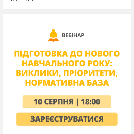
археологи при розкопках жител
доісторичної доби, у єгипетських
пірамідах. Поширеною й уславленою стала
рослина в країнах Сходу, мабуть, завдяки
властивості навіювати сон. Наприклад, у
грецькій міфології Гіпнос (покровитель
сну), використовуючи мак, усіх присипляє,
навіть самого Зевса заспокоює.
Дівчина 2.
(слайд 4)
Ця квітка
прокидається о 5-й годині ранку, а о 15-й
закриває свої пелюсточки і готується до
сну.
Мак вимагає раннього посіву, бо
найраніший мак — найкращий, головатий,
нечервивий, його й мошка не посіче. В
Україні прийнято сіяти мак в середу на
четвертому тижні Великого посту, бо в