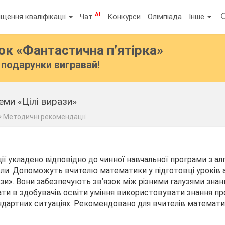
AI
щення кваліфікації
Чат
Конкурси
Олімпіада
Інше
бок
«Фантастична п’ятірка»
подарунки вигравай!
ми «Цілі вирази»
Методичні рекомендації
ї укладено відповідно до чинної навчальної програми з ал
ли. Допоможуть вчителю математики у підготовці уроків а
рази». Вони забезпечують зв’язок між різними галузями знан
и в здобувачів освіти уміння використовувати знання пр
андартних ситуаціях. Рекомендовано для вчителів математи