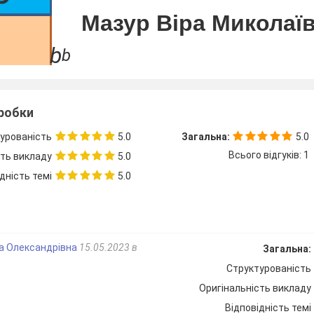
Мазур Віра Миколаїв
b
2
учитель математики
зробки
а
урованість
5.0
Загальна:
5.0
Всього відгуків: 1
сть викладу
5.0
b
дність темі
5.0
 Віра Миколаївна, учитель математики
світньої школи І-ІІ ступенів імені Олени
світнього опорного закладу навчально
на Олександрівна
15.05.2023 в
Загальна:
 "Загальноосвітня школа І-ІІІ ступенів
Структурованість
лодимир-Волинського району Волинсько
Оригінальність викладу
читель
Відповідність темі