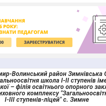
ир-Волинський район Зимнівська 
альноосвітня школа І-ІІ ступенів ім
кої – філія освітнього опорного зак
иховного комплексу "Загальноосвіт
І-ІІІ ступенів-ліцей" с. Зимне