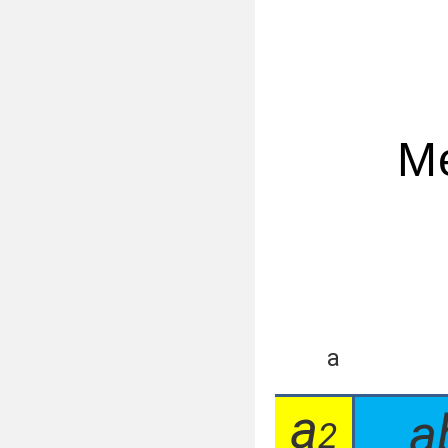
Ме
а
а
2