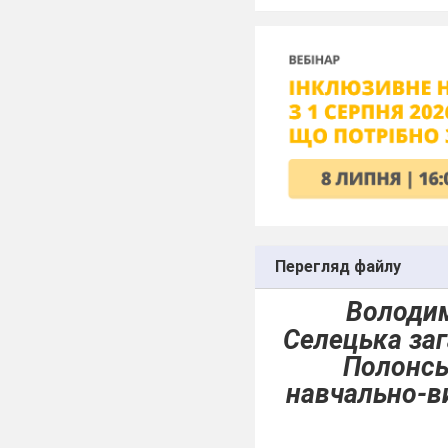
Перегляд файлу
Володим
Селецька заг
Полонсь
навчально-в