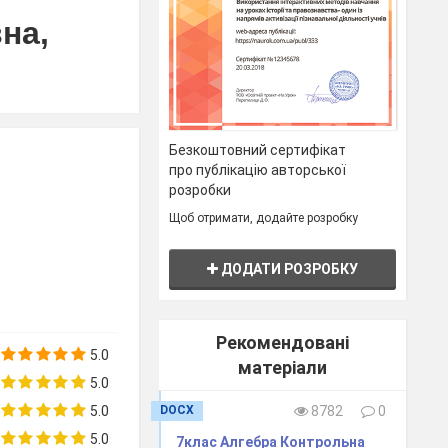
на,
b
Безкоштовний сертифікат
про публікацію авторської
розробки
Щоб отримати, додайте розробку
2022
ДОДАТИ РОЗРОБКУ
 Селецької
 Полонської
Рекомендовані
-виховного
5.0
матеріали
-ліцей" с.
5.0
ї області,
DOCX
8782
0
5.0
5.0
7клас Алгебра Контрольна