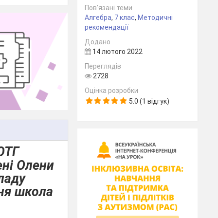
Пов’язані теми
Алгебра
,
7 клас
,
Методичні
рекомендації
Додано
14 лютого 2022
Переглядів
2728
Оцінка розробки
5.0 (1 відгук)
ОТГ
ені Олени
ладу
ня школа