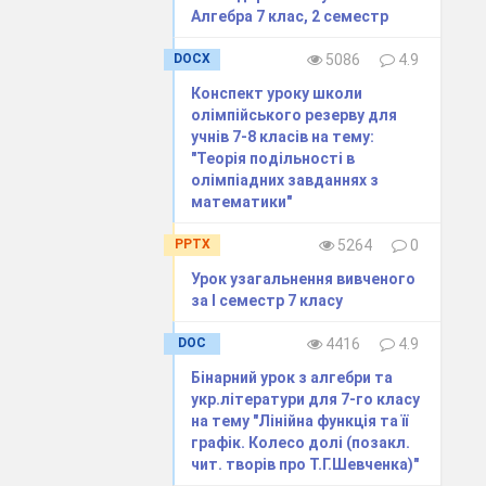
Алгебра 7 клас, 2 семестр
дичної
ротокол №4
DOCX
5086
4.9
сну
Конспект уроку школи
ворчі
олімпійського резерву для
учнів 7-8 класів на тему:
"Теорія подільності в
олімпіадних завданнях з
математики"
PPTX
5264
0
Урок узагальнення вивченого
за І семестр 7 класу
DOC
4416
4.9
Бінарний урок з алгебри та
укр.літератури для 7-го класу
на тему "Лінійна функція та її
графік. Колесо долі (позакл.
чит. творів про Т.Г.Шевченка)"