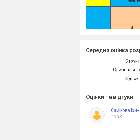
b
аb
Середня оцінка ро
Структ
Оригінальні
Відпові
Мазур
Оцінки та відгуки
загальноо
– філії о
Самікова Іри
комплексу
16:38
Зимне Во
старший у