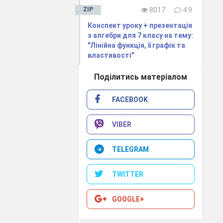
ZIP
8017
4.9
Конспект уроку + презентація
Я ТЕМИ
з алгебри для 7 класу на тему:
"Лінійна функція, її графік та
властивості"
Поділитись матеріалом
2. Різні
FACEBOOK
VIBER
ики
TELEGRAM
TWITTER
GOOGLE+