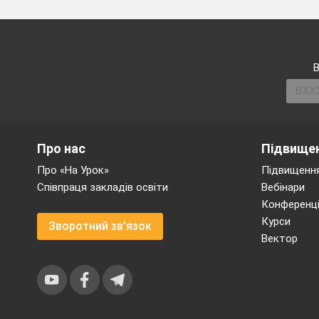
В
ЛІТЕ
Про нас
Підвищен
Про «На Урок»
Підвищення
Співпраця закладів освіти
Вебінари
Конференці
Курси
Зворотний зв'язок
Вектор
Ви