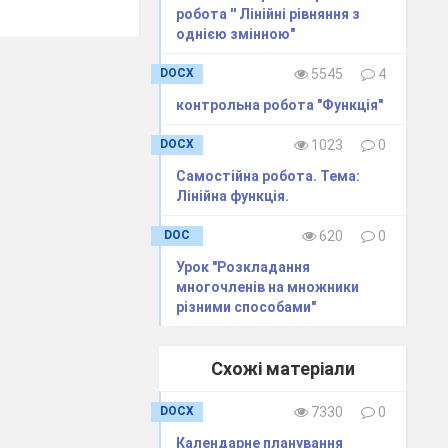
 до чинної
робота '' Лінійні рівняння з
ьої школи.
однією змінною"
ів алгебри
DOCX
5545
4
ть зв’язок
контрольна робота "Функція"
ормувати в
нання про
DOCX
1023
0
ситуаціях.
Самостійна робота. Тема:
ів освіти.
Лінійна функція.
DOC
620
0
и вчителів
Урок "Розкладання
Т.В.,
многочленів на множники
різними способами"
ики
ІППО,
Схожі матеріали
DOCX
7330
0
Календарне планування