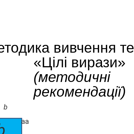
тодика вивчення т
«Цілі вирази»
(методичні
рекомендації)
а
b
аа
b