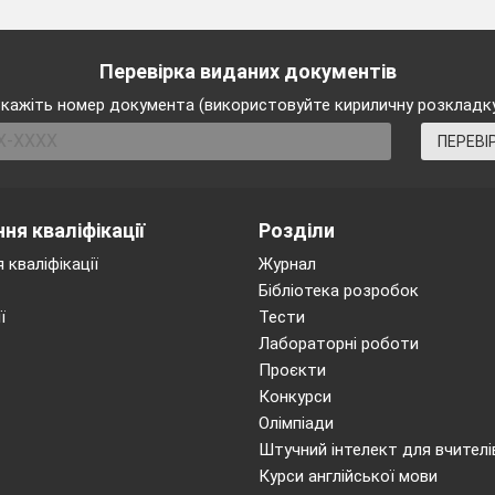
Перевірка виданих документів
кажіть номер документа (використовуйте кириличну розкладк
РАТУРА
111
ПЕРЕВІ
ня кваліфікації
Розділи
 кваліфікації
Журнал
Бібліотека розробок
ї
Тести
ВС
Лабораторні роботи
Проєкти
Конкурси
Олімпіади
рази супроводжують шк
Штучний інтелект для вчителі
Курси англійської мови