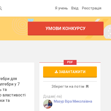
Я учень
Вхід
Реєстрація
УМОВИ КОНКУРСУ
PDF
ЗАВАНТАЖИТИ
гебри для
лгебри у 7
Зберегти на потім
ь та
о властивості
Додав(-ла)
ки та
Мазур Віра Миколаївна