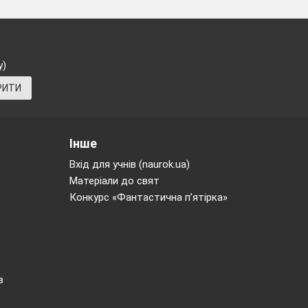
у)
РИТИ
Інше
3
Вхід для учнів (naurok.ua)
Матеріали до свят
Конкурс «Фантастична п’ятірка»
ТУП
ільну
в