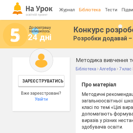
Журнал
Бібліотека
Тести
Підви
Конкурс розро
До розіграшу
залишилось:
24 дні
Розробки додавай – 
Методика вивчення те
Бібліотека
Алгебра
7 клас
ЗАРЕЄСТРУВАТИСЬ
Про матеріал
Вже зареєстровані?
Методичні рекомендаці
Увійти
загальноосвітньої шко
класі по темі «Цілі ви
допомагають формуват
виразів у різних нест
здобувачів освіти.