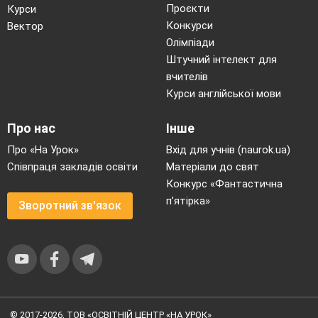
Проєкти
Курси
Конкурси
Вектор
Олімпіади
Штучний інтелект для
вчителів
Курси англійської мови
Про нас
Інше
Про «На Урок»
Вхід для учнів (naurok.ua)
Співпраця закладів освіти
Матеріали до свят
Конкурс «Фантастична
п’ятірка»
Зворотний зв'язок
© 2017-2026, ТОВ «ОСВІТНІЙ ЦЕНТР «НА УРОК»