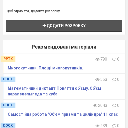
Щоб отримати, додайте розробку
ДОДАТИ РОЗРОБКУ
Рекомендовані матеріали
PPTX
790
0
Многокутники. Площі многокутників.
DOCX
553
0
Математичний диктант Поняття об’єму. Об’єм
паралелепыпеда та куба.
DOCX
2043
0
Самостійна робота "Об'єм призми та циліндра" 11 клас
DOCX
439
0