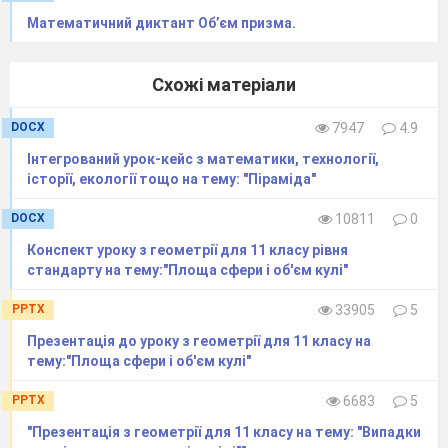
Математичний диктант Об’єм призма.
Схожі матеріали
DOCX
7947
4.9
Інтегрований урок-кейс з математики, технології,
історії, екології тощо на тему: "Піраміда"
DOCX
10811
0
Конспект уроку з геометрії для 11 класу рівня
стандарту на тему:"Площа сфери і об'єм кулі"
PPTX
33905
5
Презентація до уроку з геометрії для 11 класу на
тему:"Площа сфери і об'єм кулі"
PPTX
6683
5
"Презентація з геометрії для 11 класу на тему: "Випадки