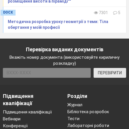
розміщення висоти в піраміді""
DOCX
7301
5
Методична розробка уроку геометрії з теми: Тіла
обертання у моїй професії
Перевірка виданих документів
Вкажіть номер документа (використовуйте кириличну
розкладку)
ПЕРЕВІРИТИ
Підвищення
Розділи
кваліфікації
Журнал
Бібліотека розробок
Підвищення кваліфікації
Тести
Вебінари
Лабораторні роботи
Конференції