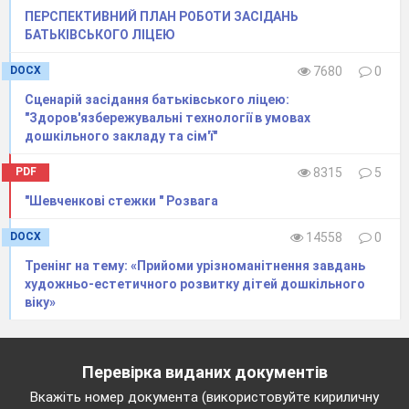
ПЕРСПЕКТИВНИЙ ПЛАН РОБОТИ ЗАСІДАНЬ
БАТЬКІВСЬКОГО ЛІЦЕЮ
DOCX
7680
0
Сценарій засідання батьківського ліцею:
"Здоров'язбережувальні технології в умовах
дошкільного закладу та сім'ї"
PDF
8315
5
"Шевченкові стежки " Розвага
DOCX
14558
0
Тренінг на тему: «Прийоми урізноманітнення завдань
художньо-естетичного розвитку дітей дошкільного
віку»
Перевірка виданих документів
Вкажіть номер документа (використовуйте кириличну