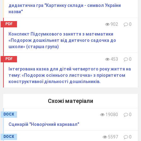
дидактична гра "Картинку склади - символ України
назви"
PDF
902
0
Конспект Підсумкового заняття з математики
«Подорож дошкільнят від дитячого садочка до
школи» (старша група)
PDF
453
0
Інтегрована казка для дітей четвертого року життя на
тему: «Подорож осіннього листочка» з пріоритетом
конструктивної діяльності дошкільників.
Схожі матеріали
DOCX
19080
0
Сценарій "Новорічний карнавал"
DOCX
5597
0