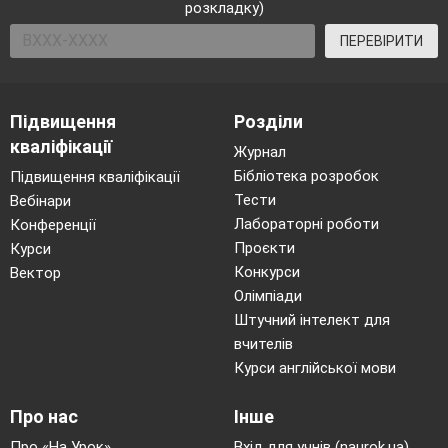
розкладку)
ПЕРЕВІРИТИ
Підвищення
Розділи
кваліфікації
Журнал
Бібліотека розробок
Підвищення кваліфікації
Тести
Вебінари
Лабораторні роботи
Конференції
Проєкти
Курси
Конкурси
Вектор
Олімпіади
Штучний інтелект для
вчителів
Курси англійської мови
Про нас
Інше
Про «На Урок»
Вхід для учнів (naurok.ua)