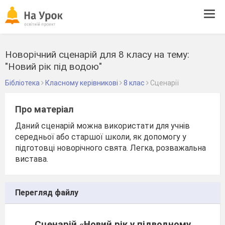
Tog
navi
Новорічний сценарій для 8 класу на тему:
"Новий рік під водою"
Бібліотека
Класному керівникові
8 клас
Сценарії
Про матеріал
Даний сценарій можна використати для учнів
середньої або старшої школи, як допомогу у
підготовці новорічного свята. Легка, розважальна
вистава.
Перегляд файлу
Сценарій «Новий рік у підводному