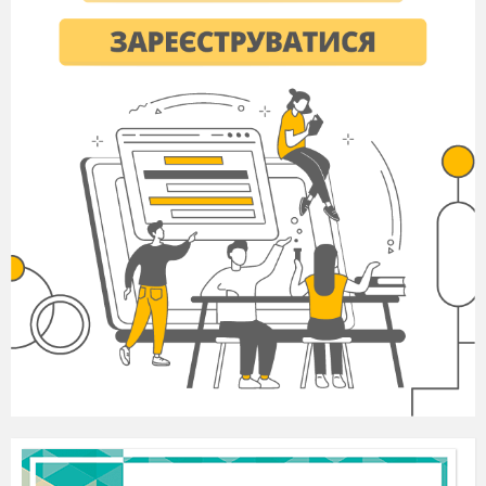
Царівна Водянушка:
Хочу! Хочу! Хочу! Хочу
ялинку! Хочу подарунки! Хочу цукерки! Хочу
Діда Мороза!
Цар – Водянин:
Ну що чула? Дівчинка
Нового року хоче. Розкажи, як упізнати
того Діда Мороза?
Черепаха: Дід Мороз – це такий
величезний чоловік у червоному кожусі та
шапці. У нього довга біла борода та вуса, а
в руках тримає велику палицю. А ще в нього
гучний голос.
Цар – Водянин:
Почули! Швидко пливіть
нагору, спіймайте й приведіть його.
Донечко, заспокойся. Буде і в тебе скоро
свято, вони його зловлять.
Царські слуги приводять рибалку, який
кричить несамовито: «Господи, помилуй! За
що мене на дно?»
Цар – Водянин: (
До Черепахи) Цей?
Черепаха:
Та ні! Що ви?
Цар – Водянин:
Та як же ні? І кожух, і