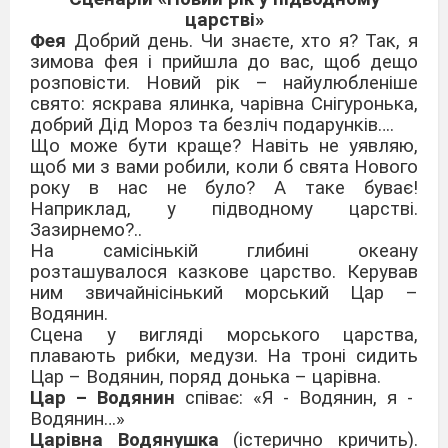
царстві»
Фея
Добрий день. Чи знаєте, хто я? Так, я
зимова фея і прийшла до вас, щоб дещо
розповісти. Новий рік – найулюбленіше
свято: яскрава ялинка, чарівна Снігуронька,
добрий Дід Мороз та безліч подарунків….
Що може бути краще? Навіть не уявляю,
щоб ми з вами робили, коли б свята Нового
року в нас не було? А таке буває!
Наприклад, у підводному царстві.
Зазирнемо?..
На самісінькій глибині океану
розташувалося казкове царство. Керував
ним звичайнісінький морський Цар –
Водянин.
Сцена у вигляді морського царства,
плавають рибки, медузи. На троні сидить
Цар – Водянин, поряд донька – царівна.
Цар – Водянин
співає: «Я - Водянин, я -
Водянин…»
Царівна Водянушка
(істерично кричить).