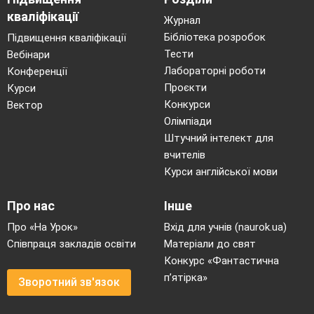
кваліфікації
Журнал
Бібліотека розробок
Підвищення кваліфікації
Тести
Вебінари
Лабораторні роботи
Конференції
Проєкти
Курси
Конкурси
Вектор
Олімпіади
Штучний інтелект для
вчителів
Курси англійської мови
Про нас
Інше
Про «На Урок»
Вхід для учнів (naurok.ua)
Співпраця закладів освіти
Матеріали до свят
Конкурс «Фантастична
п’ятірка»
Зворотний зв'язок