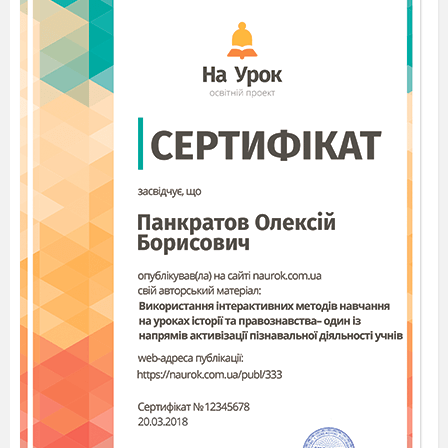
палиця, і мішок, і кричить гучно!
Черепаха:
Та це якийсь зляканий рибалка,
тому й кричить несамовито. У Діда Мороза
більша борода та й палиця, кожух червоний.
Цар – Водянин:
відпустіть його й шукайте
Діда Мороза!
Рибалка: (падаючи на коліна) Господи,
дякую Тобі!
Водянушка верещить. Слуги приводять
Діда Мороза.
Д. М.:
Що трапилося? У мене на вас
замовлення немає. Я поспішаю!
Цар – Водянин:
Нічого! Там (показує на
верх) почекають. Влаштуєш справжнє
новорічне свято у моєму царстві, тоді
відпустимо!
Д.М.:
Ну добре. Буде вам свято!
Царівна Водянушка:
Хочу з ялинкою та
подарунками.
Д. М.:
А як же? З ялинкою та подарунками.
Ялинко чарівна прийди, новорічні вогники
запали. (Хлопає в долоні, з’являється