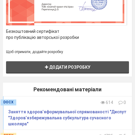
ялинка). А ти будеш моєю онучкою –
Снігуронькою (одягає їй шубку).
Всіх вітаю, люди добрі
В цей святковий гарний час.
На морському дні, шановні,
Безкоштовний сертифікат
Радий бачити я вас!
про публікацію авторської розробки
Царівна Водянушка:
Батечку! Дякую тобі
Щоб отримати, додайте розробку
за таке чудове свято. А тепер зробимо
подарунок і Діду Морозу.
ДОДАТИ РОЗРОБКУ
Всі співають новорічну пісню.
Рекомендовані матеріали
DOCX
614
0
Заняття здоров’яформувальної спрямованості "Диспут
"Здоров’язбережувальна субкультура сучасного
школяра"