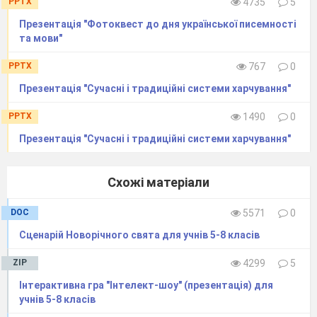
PPTX
4735
5
Презентація "Фотоквест до дня української писемності
та мови"
PPTX
767
0
Презентація "Сучасні і традиційні системи харчування"
PPTX
1490
0
Презентація "Сучасні і традиційні системи харчування"
Схожі матеріали
DOC
5571
0
Сценарій Новорічного свята для учнів 5-8 класів
ZIP
4299
5
Інтерактивна гра "Інтелект-шоу" (презентація) для
учнів 5-8 класів