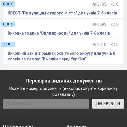
DOCX
3105
0
КВЕСТ "По вулицям старого міста" для учнів 7-8 класів
DOCX
3099
0
Виховна година "Сили природи" для учнів 7-8 класів
DOC
2310
0
Виховний захід в рамках освітнього округу для учнів 8
класів за темою "В нашім серці Україна"
Перевірка виданих документів
Вкажіть номер документа (використовуйте кириличну
розкладку)
ПЕРЕВІРИТИ
Підвищення
Розділи