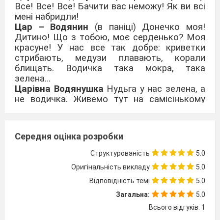
Все! Все! Все! Бачити вас неможу! Як ви всі
мені набридли!
Цар – Водянин
(в паніці) Донечко моя!
Дитино! Що з тобою, моє серденько? Моя
красуне! У нас все так добре: криветки
стрибають, медузи плавають, корали
блищать. Водичка така мокра, така
зелена…
Царівна Водянушка
Нудьга у нас зелена, а
не водичка. Живемо тут на самісінькому
дні, у багнюці борсаємося. Нудота. Цілими
днями одні і ті ж самі мовчазні рибні
фізіономії!!!
Середня оцінка розробки
Цар – Водянин
Русалонько моя
золотенька, не сумуй. Зараз ми тебе
Структурованість
5.0
розважимо. Гей, ледацюги. Годі
Оригінальність викладу
5.0
байдикувати. Розвеселіть мою красунечку
– Водянулечку, поки я з вас консервів не
Відповідність темі
5.0
наробив.
Загальна:
5.0
(Танок від підводних мешканців).
Всього відгуків: 1
Царівна Водянушка
(тупотить ногами).