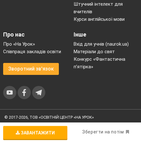
Штучний інтелект для
вчителів
Курси англійської мови
Про нас
Інше
Про «На Урок»
Вхід для учнів (naurok.ua)
Співпраця закладів освіти
Матеріали до свят
Конкурс «Фантастична
п’ятірка»
Зворотний зв'язок
© 2017-2026, ТОВ «ОСВІТНІЙ ЦЕНТР «НА УРОК»
Угода користувача
|
Умови користування
|
Політика
конфіденційності
Зберегти на потім
ЗАВАНТАЖИТИ