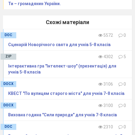
Ти – громадянин України.
Схожі матеріали
DOC
5572
0
Сценарій Новорічного свята для учнів 5-8 класів
ZIP
4302
5
Інтерактивна гра "Інтелект-шоу" (презентація) для
учнів 5-8 класів
DOCX
3106
0
КВЕСТ "По вулицям старого міста" для учнів 7-8 класів
DOCX
3100
0
Виховна година "Сили природи" для учнів 7-8 класів
DOC
2310
0