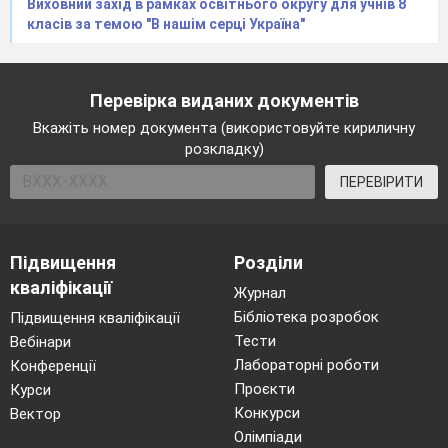
Виховний захід в рамках освітнього округу для учнів 8
класів за темою "В нашім серці Україна"
Перевірка виданих документів
Вкажіть номер документа (використовуйте кириличну
розкладку)
ПЕРЕВІРИТИ
Підвищення
Розділи
кваліфікації
Журнал
Бібліотека розробок
Підвищення кваліфікації
Тести
Вебінари
Лабораторні роботи
Конференції
Проєкти
Курси
Конкурси
Вектор
Олімпіади