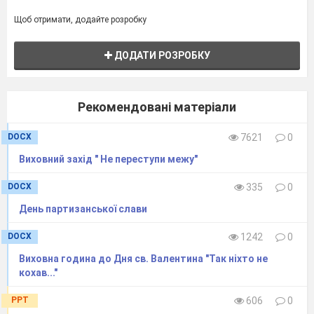
Щоб отримати, додайте розробку
ДОДАТИ РОЗРОБКУ
Рекомендовані матеріали
DOCX
7621
0
Виховний захід " Не переступи межу"
DOCX
335
0
День партизанської слави
DOCX
1242
0
Виховна година до Дня св. Валентина "Так ніхто не
кохав..."
PPT
606
0