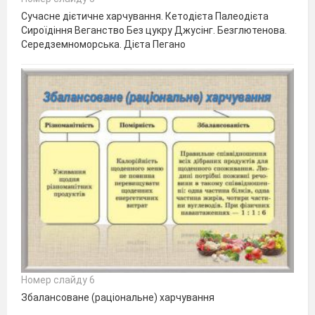
Сучасне дієтичне харчування. Кетодієта Палеодієта
Сироїдіння Веганство Без цукру Джусінг. Безглютенова.
Середземноморська. Дієта Пегано
Номер слайду 6
Збалансоване (раціональне) харчування