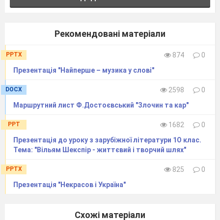
Рекомендовані матеріали
PPTX
874
0
Презентація "Найперше – музика у слові"
DOCX
2598
0
Маршрутний лист Ф.Достоєвський "Злочин та кар"
PPT
1682
0
Презентація до уроку з зарубіжної літератури 1О клас.
Тема: "Вільям Шекспір - життєвий і творчий шлях"
PPTX
825
0
Презентація "Некрасов і Україна"
Схожі матеріали