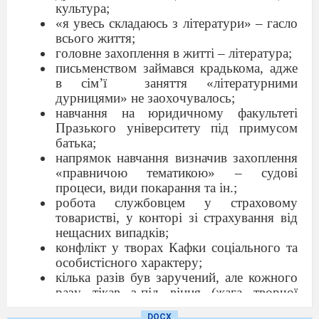
культура;
«я увесь складаюсь з літератури» – гасло
всього життя;
головне захоплення в житті – література;
письменством займався крадькома, адже
в сім’ї
заняття «літературними
дурницями» не заохочувалось;
навчання на юридичному факультеті
Празького університету під примусом
батька;
напрямок навчання визначив захоплення
«правничою тематикою» – судові
процеси, види покарання та ін.;
робота службовцем у страховому
товаристві, у конторі зі страхування від
нещасних випадків;
конфлікт у творах Кафки соціального та
особистісного характеру;
кілька разів був заручений, але кожного
разу тікав з-під вінця (жага творчої
свободи сформувала звичку до
DOCX