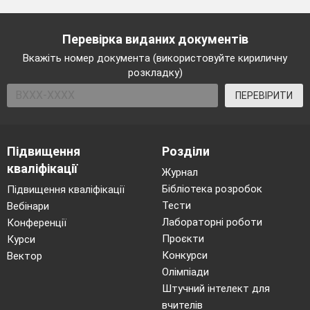
Перевірка виданих документів
Вкажіть номер документа (використовуйте кириличну
розкладку)
ПЕРЕВІРИТИ
Підвищення
Розділи
кваліфікації
Журнал
Бібліотека розробок
Підвищення кваліфікації
Тести
Вебінари
Лабораторні роботи
Конференції
Проєкти
Курси
Конкурси
Вектор
Олімпіади
Штучний інтелект для
вчителів