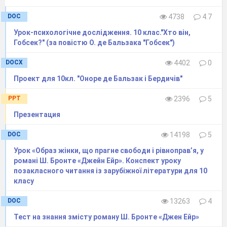
DOC
4738
4.7
Урок-психологічне дослідження. 10 клас."Хто він,
Гобсек?" (за повістю О. де Бальзака "Гобсек")
DOCX
4402
0
Проект для 10кл. "Оноре де Бальзак і Бердичів"
PPT
2396
5
Презентация
DOC
14198
5
Урок «Образ жінки, що прагне свободи і рівноправ’я, у
романі Ш. Бронте «Джейн Ейр». Конспект уроку
позакласного читання із зарубіжної літератури для 10
класу
DOC
13263
4
Тест на знання змісту роману Ш. Бронте «Джен Ейр»