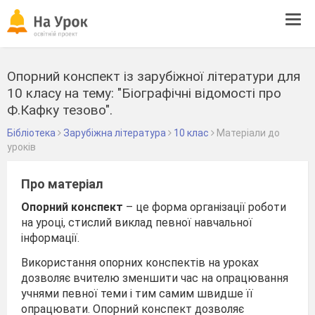
Tog
navi
Опорний конспект із зарубіжної літератури для
10 класу на тему: "Біографічні відомості про
Ф.Кафку тезово".
Бібліотека
Зарубіжна література
10 клас
Матеріали до
уроків
Про матеріал
Опорний конспект
– це форма організації роботи
на уроці, стислий виклад певної навчальної
інформації.
Використання опорних конспектів на уроках
дозволяє вчителю зменшити час на опрацювання
учнями певної теми і тим самим швидше її
опрацювати. Опорний конспект дозволяє