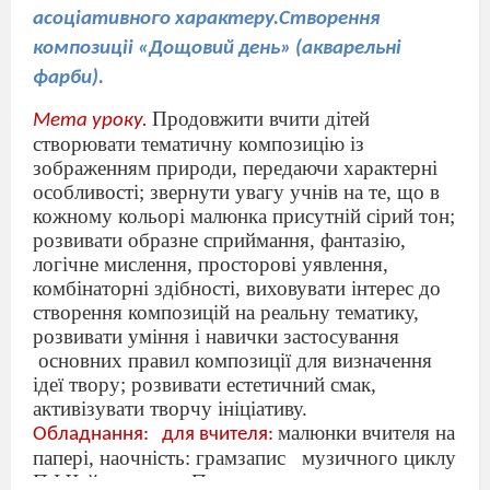
асоціативного характеру.Створення
композиціі «Дощовий день» (акварельні
фарби).
Продовжити вчити дітей
Мета уроку.
створювати тематичну композицію із
зображенням природи, передаючи характерні
особливості; звернути увагу учнів на те, що в
кожному кольорі малюнка присутній сірий тон;
розвивати образне сприймання, фантазію,
логічне мислення, просторові уявлення,
комбінаторні здібності, виховувати інтерес до
створення композицій на реальну тематику,
розвивати уміння і навички застосування
основних правил композиції для визначення
ідеї твору; розвивати естетичний смак,
активізувати творчу ініціативу.
малюнки вчителя на
Обладнання:
для вчителя:
папері, наочність: грамзапис
музичного циклу
П.І.Чайковського Пори року»,