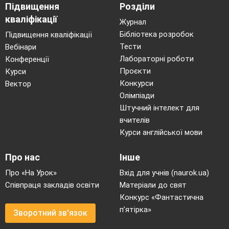
Підвищення
Розділи
Отже
помаранчевий, фіолетовий та
кваліфікації
Журнал
зелений
називаються
похідними
кольорами
Бібліотека розробок
Підвищення кваліфікації
тому, що пішли від основних.
Тести
Вебінари
Лабораторні роботи
Конференції
Проєкти
Курси
Конкурси
Вектор
Олімпіади
Штучний інтелект для
вчителів
Курси англійської мови
Про нас
Інше
Про «На Урок»
Вхід для учнів (naurok.ua)
Згадаємо ці кольору , а разом
Співпраця закладів освіти
Матеріали до свят
повправляємось в написанні вертикальних й
Конкурс «Фантастична
горизонтальних ліній.
п’ятірка»
Зворотний зв'язок
-Нанесіть їх вертикальними лініями на