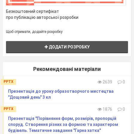
Сьогодні ми навчимося застосовувати
прийом
роботи акварельними фабами «по-
Безкоштовний сертифікат
про публікацію авторської розробки
мокрому»,виконавши композицію «Осінній
день», але додамо
зовсім трохи смутку- наші
Щоб отримати, додайте розробку
дерева і травичку вмиє рясний дощик.
Звертаю вашу увагу на задачі уроку:свобода
ДОДАТИ РОЗРОБКУ
творчості,краса, акуратність та естетичність
роботи.
Рекомендовані матеріали
Мотивація
навчальної діяльності.
Ш.
1.
Споглядання художніх творів «Хвилинка
PPTX
2639
0
милування».
Презентація до уроку образотворчого мистецтва
"Дощовий день" 3 кл
Перегляд відеопрезентації творів художників
про осінь. Аналіз.
PPTX
1876
0
- Переглянемо твори відомих художників-
Презентація "Порівняння форм, розмірів, пропорцій
пейзажистів про осінь. Зверніть увагу на назви
споруд. Створення різних за формою та характером
творів живопису.
будівель. Тематичне завдання "Гарна хатка"