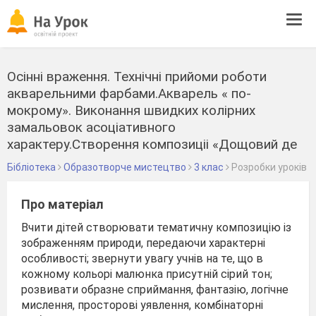
Tog
navi
Осінні враження. Технічні прийоми роботи
акварельними фарбами.Акварель « по-
мокрому». Виконання швидких колірних
замальовок асоціативного
характеру.Створення композиціі «Дощовий де
Бібліотека
Образотворче мистецтво
3 клас
Розробки уроків
Про матеріал
Вчити дітей створювати тематичну композицію із
зображенням природи, передаючи характерні
особливості; звернути увагу учнів на те, що в
кожному кольорі малюнка присутній сірий тон;
розвивати образне сприймання, фантазію, логічне
мислення, просторові уявлення, комбінаторні