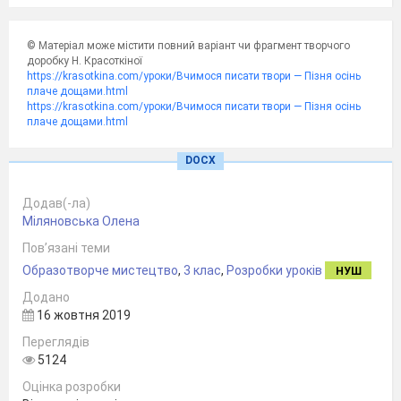
відеопрезентація
«Осіння мелодія», фарби,
пензлі, зразки
малюнків учнів.
© Матеріал може містити повний варіант чи фрагмент творчого
Для
учня:
папір, олівець, акварельні фарби,
доробку Н. Красоткіної
https://krasotkina.com/уроки/Вчимося писати твори — Пізня осінь
серветки.
плаче дощами.html
https://krasotkina.com/уроки/Вчимося писати твори — Пізня осінь
Хід уроку
плаче дощами.html
.
І. Організація учнів до уроку.
DOCX
-Діти,
давайте промовимо девіз нашого уроку.
Додав(-ла)
Девіз уроку
Міляновська Олена
Малювати вчуся вправно.
Пов’язані теми
Образотворче мистецтво
,
3 клас
,
Розробки уроків
НУШ
Маю фарби дуже гарні.
Додано
До уроку підготуюсь
16 жовтня 2019
і
малюнком помилуюсь.
Переглядів
5124
ІІ. Повідомлення теми уроку.
Оцінка розробки