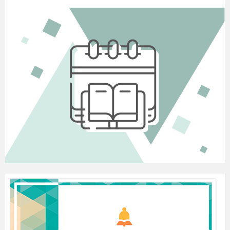
акварельними фарбами ми спробуємо передати
враження від зачарування осінніми пейзажами:
задумливими та трохи сумними, адже осінь
недаремно називають порою
затяжних,холодних дощів.Але реальний світ
сповнений надзвичайним багатством
кольору.Природа радує тих, хто уміє
доторкатись серцем до до її краси.
Ступаючи тихо та непомітно прийшла до нас
золотокоса Осінь. Вересневе сонечко, хоч і
втомилось за літо, та ще
пригріває, дарує нам
ясні і теплі дні, в повітрі бринять павутинки
бабиного літа.
Та все ж дерева непомітно
починають змінювати зелені шати на жовто-
багряні. Пройде зовсім небагато часу, і все
навкруг
запалахкотить яскравими осінніми