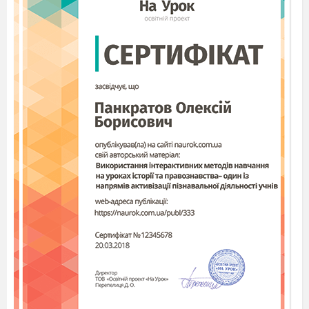
барвами. Наперевершена художниця Осінь
майстерно перефарбує листя і траву у всі
відтінки жовтого, багряного, коричневого.
Спробуймо і ми з дітками відтворити чарівний
світ осінньої казки на папері за допомогою
фарб та різних підручнтх засобів. Це зовсім не
складно. Ось кілька доступних, простих технік.
Матеріал підібрано з метою
урізноманітнення уроку образотворчого
мистецтва. Так як не всім діткам цікаво
працювати олівцем, фарбами та гуашю і т. д. В
даному матеріалі різні техніки, за допомогою
яких можна у формі гри зробити роботу
веселіше і швидше.