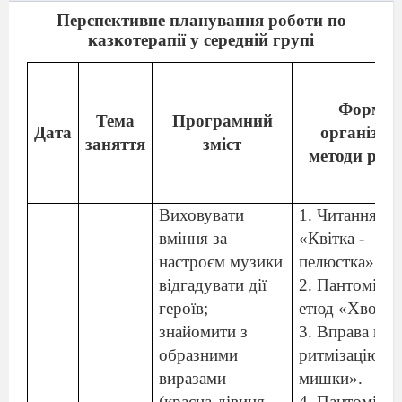
Перспективне планування роботи по
казкотерапії у середній групі
Форми
Тема
Програмний
Дата
організаці
заняття
зміст
методи роб
Виховувати
1. Читання ка
вміння за
«Квітка -
настроєм музики
пелюстка».
відгадувати дії
2. Пантомімі
героїв;
етюд «Хвороб
знайомити з
3. Вправа на
образними
ритмізацію «
виразами
мишки».
(красна-дівиця,
4. Пантомімі