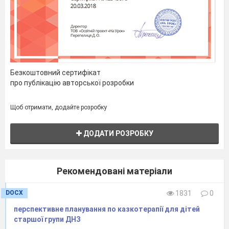
підводити до
6. Гра –
вміння виразно
імпровізація з
інтонувати
змістом казки
висловлювання
«Гостини
героїв у
великана у
проблемних
гномів».
Безкоштовний сертифікат
Казка «Жадібний великан»
ситуаціях
7. Гра –
про публікацію авторської розробки
(пригощання,
драматизація 
жадібність,
змісту казки.
Щоб отримати, додайте розробку
Жовтень
пробачення);
вчити передавати
ДОДАТИ РОЗРОБКУ
за допомогою
ритмізації рухи
Рекомендовані матеріали
героїв (гномики
йдуть, іде
DOCX
1831
0
великан);
перспективне планування по казкотерапії для дітей
спонукати до
старшої групи ДНЗ
виразної