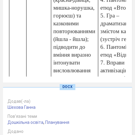
мишка-норушка,
етюд «Втома»
горюєш) та
5. Гра –
казковими
драматизація 
повторюваннями
змістом казки
(йшла - йшла);
(зустріч герої
підводити до
6. Пантомімі
вміння виразно
етюд «Відвага
інтонувати
7. Вправи на
висловлювання
активізацію
героїв у
лексики дітей.
проблемних
8. Ігри «Вгада
DOCX
ситуаціях
рухами», «Вг
(хвилювання,
за ритмом», «
Додав(-ла)
Шехова Ганна
насмішки); вчити
Вгадай за
Пов’язані теми
передавати за
музикою».
Дошкільна освіта
,
Планування
допомогою
9. Гра –
Додано
ритмізації рухи
імпровізація з