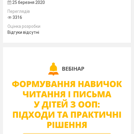
Казка «Квітка - пелюстка»
Вересень
25 березня 2020
героїв (мишка –
змістом казки
Переглядів
ворушка
3316
біжить);
Оцінка розробки
спонукати до
Відгуки відсутні
виразної
передачі у міміці
та рухах образ
рослин
(дрімучий ліс,
дерева біля дома
бабусі), їх
емоційний стан
(хвороба,
відвага);
розвивати
вміння довільно
напружувати та