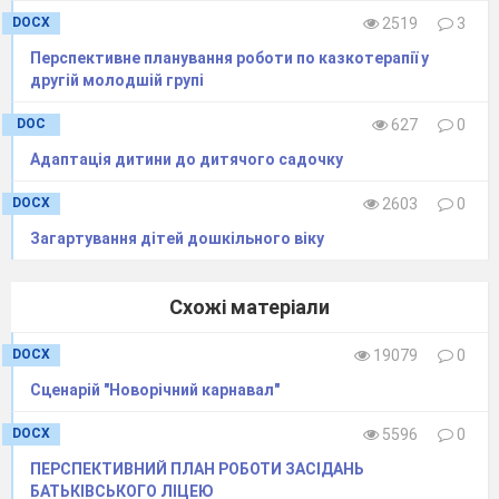
передачі у міміці
DOCX
2519
3
та рухах
Перспективне планування роботи по казкотерапії у
другій молодшій групі
емоційний стан
(здивування);
DOC
627
0
розвивати
Адаптація дитини до дитячого садочку
вміння довільно
напружувати та
DOCX
2603
0
розслабляти
Загартування дітей дошкільного віку
м’язи для зняття
тілесних бар’єрів
Схожі матеріали
(проливний дощ,
грітися на сонці);
DOCX
19079
0
довести до дітей
Сценарій "Новорічний карнавал"
зміст казки (з
тим хто
DOCX
5596
0
жадібний, ніхто
ПЕРСПЕКТИВНИЙ ПЛАН РОБОТИ ЗАСІДАНЬ
не дружить);
БАТЬКІВСЬКОГО ЛІЦЕЮ