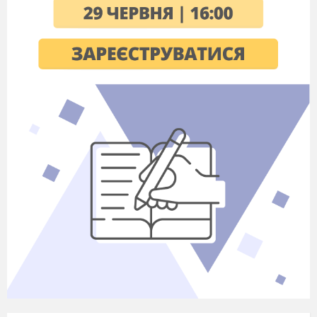
розслабляти
м’язи для зняття
тілесних
бар’єрів;
поповнювати
активний
словник дітей
іменниками та
прикметниками
за змістом
заняття.
Форми
Тема
Програмний
Дата
організаці
заняття
зміст
методи роб