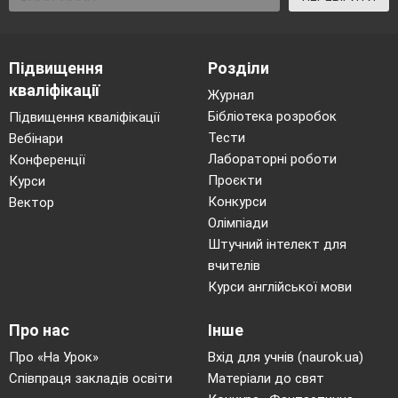
антонімами (все
казкових геро
не так да не едак;
4. Пантомімі
не велика, а
етюд «Каприз
Підвищення
Розділи
маленька; не
5. Ігри «Вгада
кваліфікації
Журнал
похмура, а
рухами», «Вг
Бібліотека розробок
Підвищення кваліфікації
весела);
за ритмом», «
Тести
Вебінари
підводити до
Вгадай за
Лабораторні роботи
Конференції
вміння виразно
музикою».
Проєкти
Курси
інтонувати
6. Вправа на
Конкурси
Вектор
висловлювання
активізацію
Олімпіади
героїв у
лексики дітей.
Штучний інтелект для
проблемних
7. Гра –
вчителів
Курси англійської мови
ситуаціях
імпровізація з
(капризи,
змістом казки
Про нас
Інше
знайомство,
сварка); вчити
Про «На Урок»
Вхід для учнів (naurok.ua)
Співпраця закладів освіти
Матеріали до свят
співвідносити