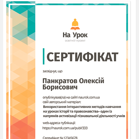
Виховувати
1. Читання ка
вміння за
«Жадібний
настроєм музики
великан».
відгадувати
2. Вправа на
зміни природних
ритмізацію «
явищ; знайомити
героїв казки».
з образними
3. Пантомімі
виразами (у
етюд
тридев’ятому
«Здивування»
царстві, у
4. Вправи на
тридесятому
активізацію
государстві; не
лексики.
вспіли три рази
5. Ігри «Вгада
моргнути; не
рухами», «Вг
надумати, не
за ритмом», «
вгадати, ні у
Вгадай за
казці сказати);
музикою».