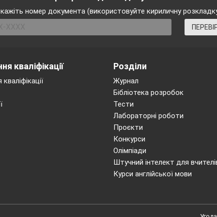
кажіть номер документа (використовуйте кириличну розкладк
ПЕРЕВІ
ня кваліфікації
Розділи
 кваліфікації
Журнал
Бібліотека розробок
ї
Тести
Лабораторні роботи
Проєкти
Конкурси
Олімпіади
Штучний інтелект для вчителі
Курси англійської мови
Угода