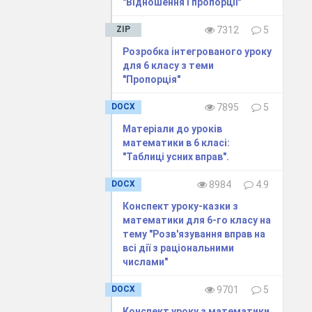
"Відношення і пропорції"
ZIP
7312
5
Розробка інтегрованого уроку
для 6 класу з теми
"Пропорція"
DOCX
7895
5
Матеріали до уроків
математики в 6 класі:
"Таблиці усних вправ".
DOCX
8984
4.9
Конспект уроку-казки з
математики для 6-го класу на
тему "Розв'язування вправ на
всі дії з раціональними
числами"
DOCX
9701
5
Конспект уроку з математики