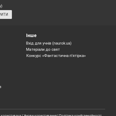
у)
РИТИ
Інше
Вхід для учнів (naurok.ua)
Матеріали до свят
Конкурс «Фантастична п’ятірка»
в
 користувача
|
Умови користування
|
Політика конфіденційності