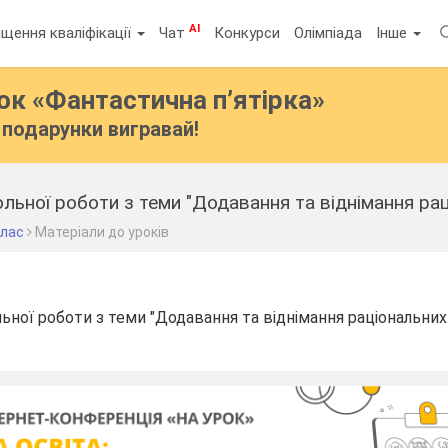
AI
щення кваліфікації
Чат
Конкурси
Олімпіада
Інше
бок
«Фантастична п’ятірка»
подарунки вигравай!
льної роботи з теми "Додавання та віднімання рац
клас
Матеріали до уроків
ьної роботи з теми "Додавання та віднімання раціональних 