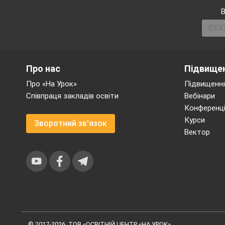
В
Про нас
Підвищен
Про «На Урок»
Підвищення
Співпраця закладів освіти
Вебінари
Конференці
Курси
Зворотний зв'язок
Вектор
© 2017-2026, ТОВ «ОСВІТНІЙ ЦЕНТР «НА УРОК»