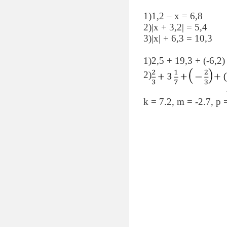
1)1,2 – х = 6,8
2)|х + 3,2| = 5,4
3)|х| + 6,3 = 10,3
1)2,5 + 19,3 + (-6,2) 
2)
k = 7.2, m = -2.7, p 