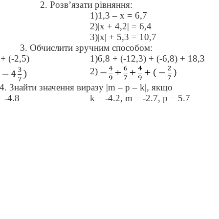
2. Розв’язати рівняння:
1)1,3 – х = 6,7
2)|х + 4,2| = 6,4
3)|х| + 5,3 = 10,7
3. Обчислити зручним способом:
+ (-2,5)
1)6,8 + (-12,3) + (-6,8) + 18,3
2)
4. Знайти значення виразу |m – p – k|, якщо
= -4.8
k = -4.2, m = -2.7, p = 5.7