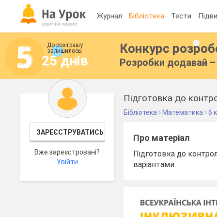
Журнал
Бібліотека
Тести
Підви
Конкурс розро
До розіграшу
залишилось:
25 днів
Розробки додавай – 
Підготовка до контро
Бібліотека
Математика
6 
ЗАРЕЄСТРУВАТИСЬ
Про матеріал
Вже зареєстровані?
Підготовка до контрол
Увійти
варіантами.