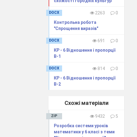
схожості городніх культур"
DOCX
2263
0
Контрольна робота
"Спрощення виразів"
DOCX
691
0
КР - 6 Відношення і пропорції
В-1
DOCX
814
0
КР - 6 Відношення і пропорції
В-2
Схожі матеріали
ZIP
9432
5
Розробка системи уроків
математики у 6 класі з теми