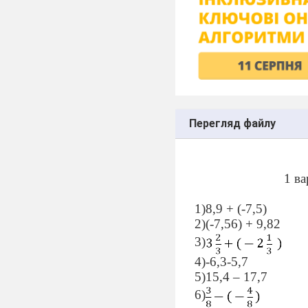
Перегляд файлу
1 ва
1)8,9 + (-7,5)
2)(-7,56) + 9,82
3)
4)-6,3-5,7
5)15,4 – 17,7
6)