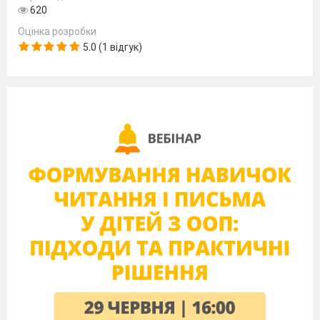
620
Оцінка розробки
Пристрої виведення інформації
5.0 (1 відгук)
Пристрої для комп'ютерних ігор
Не знаю що це
Запитання 5
Клавіатура, мишка, сканер, мікрофон-це
варіанти відповідей
Пристрої для комп'ютерних ігор
Пристрої виведення інформації