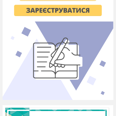
Пристрої введення інформації
Запитання 6
Пристрій, який роздрукує твій лист другові-це
варіанти відповідей
сканер
колонки
принтер
проектор
Запитання 7
Як називається програма для створення текстових
документів?
варіанти відповідей