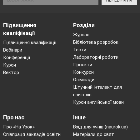
ПЕРЕВІРИТИ
терміново покинь цей ресурс, він може нести в собі
віруси та бути шкідливими для твого психічного
здоров`я
Підвищення
Розділи
кваліфікації
Журнал
намагайся помандрувати цим ресурсом
Бібліотека розробок
Підвищення кваліфікації
Тести
Вебінари
Лабораторні роботи
Конференції
розкажи про нього найкращому другу
Проєкти
Курси
Запитання 13
Конкурси
Вектор
Якщо тебе ображають у мережі, то
Олімпіади
варіанти відповідей
Штучний інтелект для
вчителів
На образу відповідай образою.
Курси англійської мови
Про нас
Інше
Порадься з другом
Про «На Урок»
Вхід для учнів (naurok.ua)
Співпраця закладів освіти
Матеріали до свят
Повідом про це батькам. Вони допоможуть тобі