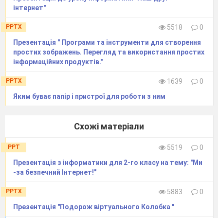
інтернет"
Комп'ютер
PPTX
5518
0
Принтер
Презентація " Програми та інструменти для створення
Запитання 10
простих зображень. Перегляд та використання простих
інформаційних продуктів."
Що таке інформація?
варіанти відповідей
PPTX
1639
0
Яким буває папір і пристрої для роботи з ним
Інформація — це знання, отримані в школі
Схожі матеріали
Інформація — це відомості про світ, що нас оточує, про
явища, які відбуваються в ньому
PPT
5519
0
Презентація з інформатики для 2-го класу на тему: "Ми
Інформація — це матеріал, знайдений в Інтернеті
-за бeзпeчний Інтeрнeт!"
Запитання 11
На які п’ять типів поділяються повідомлення за
PPTX
5883
0
способом сприйняття?
Презентація "Подорож віртуального Колобка "
варіанти відповідей