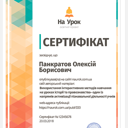
Paint
Viber
Microsoft Word
Instagram
Запитання 8
Оберіть підпис до картинки
варіанти відповідей