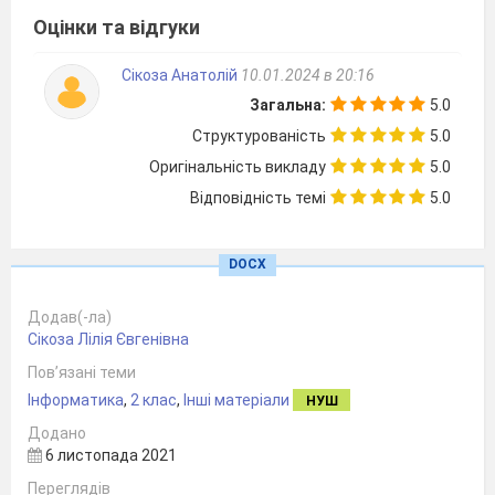
миша
Оцінки та відгуки
Сікоза Анатолій
10.01.2024 в 20:16
клавіатура
Загальна:
5.0
Структурованість
5.0
монітор
Оригінальність викладу
5.0
Відповідність темі
5.0
сканер
DOCX
принтер
Додав(-ла)
Сікоза Лілія Євгенівна
системний блок
Пов’язані теми
Запитання 4
Інформатика
,
2 клас
,
Інші матеріали
НУШ
Монітор, принтер, колонки, проектор-це
Додано
варіанти відповідей
6 листопада 2021
Пристрої введення інформації
Переглядів