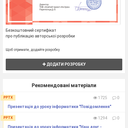
Планшети
Ноутбуки
Безкоштовний сертифікат
про публікацію авторської розробки
Нетбуки
Щоб отримати, додайте розробку
Види сучасних комп'ютерів
ДОДАТИ РОЗРОБКУ
Запитання 9
Як називається всесвітня мережа?
Рекомендовані матеріали
варіанти відповідей
PPTX
1725
0
Інтернет
Презентація до уроку інформатики "Повідомлення"
Ноутбук
PPTX
1294
0
Презентація до уроку інформатики "Наш друг -