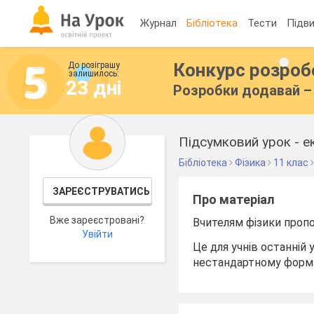
Журнал
Бібліотека
Тести
Підви
Конкурс розро
До розіграшу
залишилось:
23 дні
Розробки додавай – 
Підсумковий урок - ек
Бібліотека
Фізика
11 клас
ЗАРЕЄСТРУВАТИСЬ
Про матеріал
Вже зареєстровані?
Вчителям фізики пропо
Увійти
Це для учнів останній
нестандартному форма