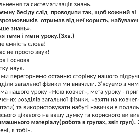
льнення та систематизація знань.
ємну бесіду слід
проводити так, щоб кожний зі
іврозмовників
отримав від неї користь, набуваю
ьше знань».
 теми і мети уроку.(3хв.)
це ємність слова!
ас не просто звук!
ра і основа
тку наук.
і ми перегорнемо останню сторінку нашого підруч
зділи загальної фізики ми вивчили. З’ясуємо з чи
ема нашого уроку «Ноїв ковчег», мета уроку - при
чених розділів загальної фізики, «взяти на ковчег
ятати) та використовувати набуті навички в подал
всього цікавого на вашу думку та корисного ви в
машнього матеріалу(робота в групах, звіт груп). 
ні, я тобі».