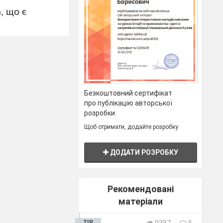
, що є
Безкоштовний сертифікат
 собою в
про публікацію авторської
розробки
кими впевнено
Щоб отримати, додайте розробку
ироди,
ДОДАТИ РОЗРОБКУ
Рекомендовані
матеріали
ZIP