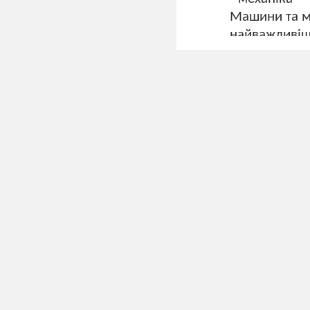
Машини та ме
найважливіш
--термодина
--електроди
--коливання і
--електричні
--магнетизм.
Учні пригаду
життя» певні
Наш ковчег 
можна вируша
закономірнос
Тож, пропон
3. Вправа «В
Здавалося, 
Зелене лист
І чистота д