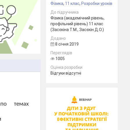
Фізика
,
11 клас
,
Розробки уроків
До підручника
Фізика (академічний рівень,
профільний рівень) 11 клас
(Засєкіна Т.М., Засєкін Д.О.)
Додано
8 січня 2019
Переглядів
1005
Оцінка розробки
Відгуки відсутні
 по
темах
и