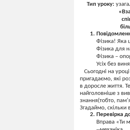
Тип уроку:
узага
«Вза
сп
біл
Повідомлення
Фізика! Яка 
Фізика для н
Фізика – опо
Усіх без виня
Сьогодні на уроц
пригадаємо, які ро
в доросле життя. Т
найголовніше з вив
знання(тобто, пам’
Згадаймо, скільки 
Перевірка до
Вправа «Ти ме
--механіка