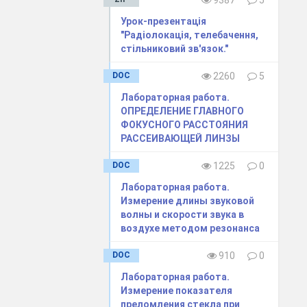
9387
5
Урок-презентація
"Радіолокація, телебачення,
стільниковий зв'язок."
DOC
2260
5
Лабораторная работа.
ОПРЕДЕЛЕНИЕ ГЛАВНОГО
ФОКУСНОГО РАССТОЯНИЯ
РАССЕИВАЮЩЕЙ ЛИНЗЫ
DOC
1225
0
Лабораторная работа.
Измерение длины звуковой
волны и скорости звука в
воздухе методом резонанса
DOC
910
0
тєвих
Лабораторная работа.
Измерение показателя
преломления стекла при