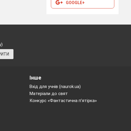
GOOGLE+
у)
РИТИ
Інше
Вхід для учнів (naurok.ua)
Матеріали до свят
Конкурс «Фантастична п’ятірка»