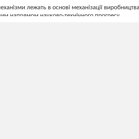
ханізми лежать в основі механізації виробництва
им напрямом науково-технічного прогресу.
міка
наміка
 хвилі
 коливання і хвилі
ють матеріал вивчених
тем і пропонують «взяти з
 прилади або речі.
наповнився дуже потрібними для нас речами, з я
ти в життя. Але ми забулися про вичерпність пр
ті якої і пояснює фізика.
ую вам вправу…
узлик напам’ять»(виступ агітбригади). 7 хв
що буде так завжди-
я і блакитне небо,
жерельної води-