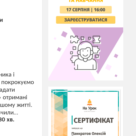
чи
ника і
м покрокуємо
гадати
» отримані
ьшому житті.
ивчили…
30 хв.