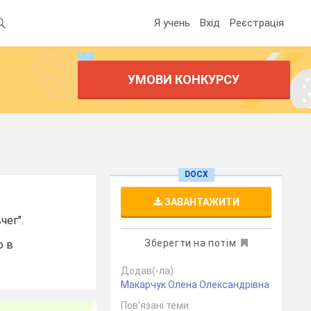
Я учень
Вхід
Реєстрація
УМОВИ КОНКУРСУ
DOCX
ЗАВАНТАЖИТИ
чег".
Зберегти на потім
о в
Додав(-ла)
Макарчук Олена Олександрівна
Пов’язані теми