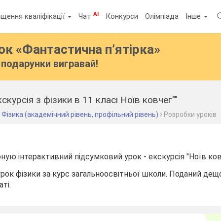
AI
щення кваліфікації
Чат
Конкурси
Олімпіада
Інше
бок
«Фантастична п’ятірка»
подарунки вигравай!
скурсія з фізики в 11 класі Ноїв ковчег""
Фізика (академічний рівень, профільний рівень)
Розробки уроків
ную інтерактивний підсумковий урок - екскурсія "Ноїв ков
 урок фізики за курс загальноосвітньої школи. Поданий дещ
ті.