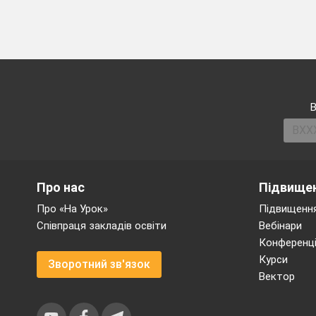
В
Про нас
Підвищен
Про «На Урок»
Підвищення
Співпраця закладів освіти
Вебінари
Конференці
Курси
Зворотний зв'язок
Вектор