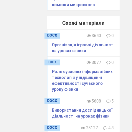
вернемося до
помощи микроскопа
Схожі матеріали
DOCX
3640
0
Організація ігрової діяльності
на уроках фізики
DOC
3077
0
Роль сучасних інформаційних
технологій у підвищенні
ефективності сучасного
уроку фізики
DOCX
5608
5
Використання дослідницької
діяльності на уроках фізики
DOCX
25127
4.8