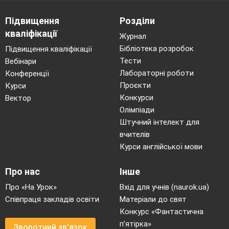
вивчених засобів.
Підвищення
Розділи
Вправа 3 (творча).
кваліфікації
Міні-текст (3–4 речення) на тему «Слово в
Журнал
житті людини» з використанням не менше двох
Бібліотека розробок
Підвищення кваліфікації
синтаксичних засобів.
Тести
Вебінари
Лабораторні роботи
Конференції
Проєкти
Курси
Підсумки уроку
Конкурси
Вектор
Бесіда:
Олімпіади
Штучний інтелект для
Який засіб синтаксису справив на вас
вчителів
найбільше враження?
Курси англійської мови
Де найчастіше використовуються
риторичні питання?
Про нас
Інше
Чому зображувально-виражальні засоби
важливі для мовлення?
Про «На Урок»
Вхід для учнів (naurok.ua)
Співпраця закладів освіти
Матеріали до свят
Конкурс «Фантастична
п’ятірка»
Зворотний зв'язок
Метод «Незакінчене речення»: