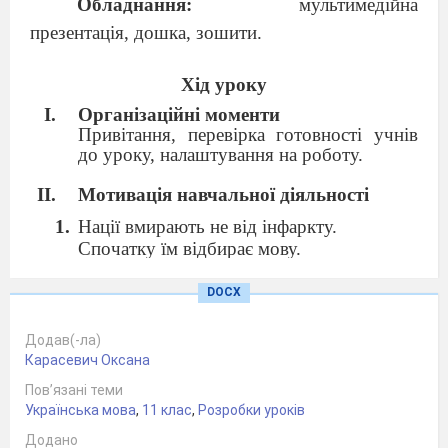
Обладнання:
мультимедійна
презентація, дошка, зошити.
Хід уроку
Організаційні моменти
Привітання, перевірка готовності учнів
до уроку, налаштування на роботу.
Мотивація навчальної діяльності
Нації вмирають не від інфаркту.
Спочатку їм відбирає мову.
Чи можна без мови народом зватися?
О земле моя, невже ти осліпла й оглухла?
DOCX
Які речення особливо вплинули на ваші
емоції? Чому?
Додав(-ла)
Чи всі ці речення мають однакову
Карасевич Оксана
синтаксичну будову?
Пов’язані теми
Яку роль відіграють
запитання,
Українська мова
,
11 клас
,
Розробки уроків
повтори, звернення
у цьому уривку?
Додано