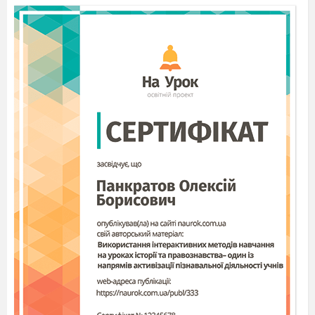
(однакова синтаксична модель речень)
3. Риторичне питання
Визначення.
Риторичне питання — це запитання, яке не
потребує відповіді, оскільки вона очевидна або
вже закладена в змісті.
Призначення:
емоційне загострення думки;
привернення уваги адресата;
вираження авторської позиції.
Приклад:
Хіба можна забути рідну мову?
4. Звернення як стилістичний засіб
Визначення.