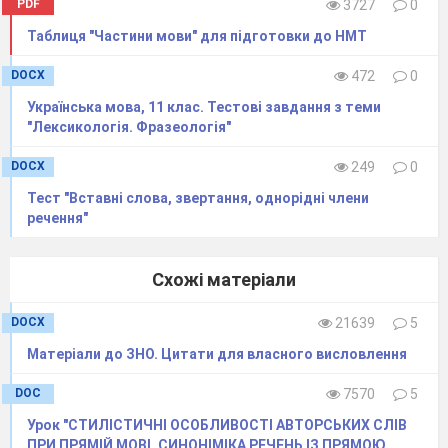
PDF
3727
0
підсилення значення переліку;
Таблиця "Частини мови" для підготовки до НМТ
акцентування кожного елемента;
ритмічна організація мовлення.
DOCX
472
0
Приклад:
Українська мова, 11 клас. Тестові завдання з теми
"Лексикологія. Фразеологія"
І день і ніч думки про тебе.
DOCX
249
0
Закріплення вивченого матеріалу
Тест "Вставні слова, звертання, однорідні члени
речення"
Вправа 1 (усна).
Знайти в поданих реченнях зображувально-
виражальні засоби синтаксису, визначити їхній
Схожі матеріали
вид і роль.
DOCX
21639
5
Любіть Україну у сні й наяву, любіть
Матеріали до ЗНО. Цитати для власного висловлення
у годину негоди й біди.
(синтаксичний паралелізм)
DOC
7570
5
Хіба можна жити без пам’яті про свій
народ?
Урок "СТИЛІСТИЧНІ ОСОБЛИВОСТІ АВТОРСЬКИХ СЛІВ
(риторичне питання)
ПРИ ПРЯМІЙ МОВІ. СИНОНІМІКА РЕЧЕНЬ ІЗ ПРЯМОЮ