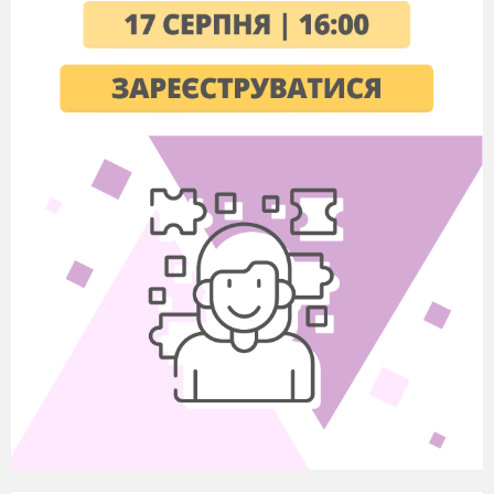
посилюють емоційність, експресивність,
логічний або ритмічний ефект висловлювання.
Вони широко використовуються в
художньому, публіцистичному, ораторському
мовленні.
2. Синтаксичний паралелізм
Визначення.
Синтаксичний паралелізм — це однакова або
подібна будова кількох синтаксичних
конструкцій, розташованих поруч.
Функції:
ритмізація мовлення;
підсилення емоційного впливу;
логічне зіставлення або узагальнення.
Приклад аналізу:
Любіть Україну у сні й наяву,
Любіть Україну в годину щасливу…