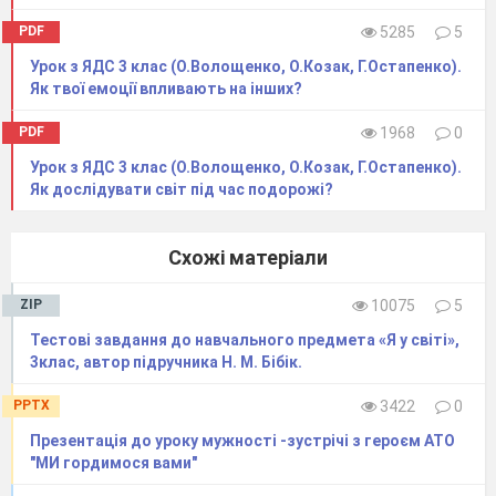
PDF
5285
5
Урок з ЯДС 3 клас (О.Волощенко, О.Козак, Г.Остапенко).
Як твої емоції впливають на інших?
PDF
1968
0
Урок з ЯДС 3 клас (О.Волощенко, О.Козак, Г.Остапенко).
Як дослідувати світ під час подорожі?
Схожі матеріали
ZIP
10075
5
Тестові завдання до навчального предмета «Я у світі»,
3клас, автор підручника Н. М. Бібік.
PPTX
3422
0
Презентація до уроку мужності -зустрічі з героєм АТО
"МИ гордимося вами"