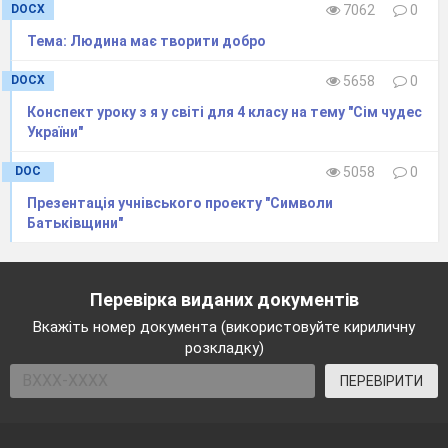
DOCX
7062
0
Тема: Людина має творити добро
DOCX
5658
0
Конспект уроку з я у світі для 4 класу на тему "Сім чудес
України"
DOC
5058
0
Презентація учнівського проекту "Символи
Батьківщини"
Перевірка виданих документів
Вкажіть номер документа (використовуйте кириличну
розкладку)
ПЕРЕВІРИТИ