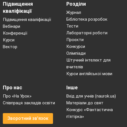
Підвищення
Розділи
кваліфікації
Журнал
Бібліотека розробок
Підвищення кваліфікації
Тести
Вебінари
Лабораторні роботи
Конференції
Проєкти
Курси
Конкурси
Вектор
Олімпіади
Штучний інтелект для
вчителів
Курси англійської мови
Про нас
Інше
Про «На Урок»
Вхід для учнів (naurok.ua)
Співпраця закладів освіти
Матеріали до свят
Конкурс «Фантастична
п’ятірка»
Зворотний зв'язок