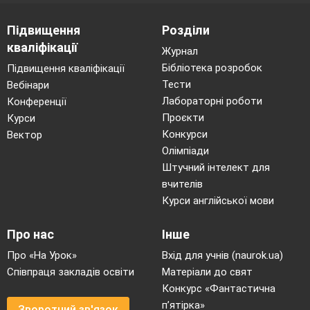
Підвищення
Розділи
кваліфікації
Журнал
Бібліотека розробок
Підвищення кваліфікації
Тести
Вебінари
Лабораторні роботи
Конференції
Проєкти
Курси
Конкурси
Вектор
Олімпіади
Штучний інтелект для
вчителів
Курси англійської мови
Про нас
Інше
Про «На Урок»
Вхід для учнів (naurok.ua)
Співпраця закладів освіти
Матеріали до свят
Конкурс «Фантастична
п’ятірка»
Зворотний зв'язок