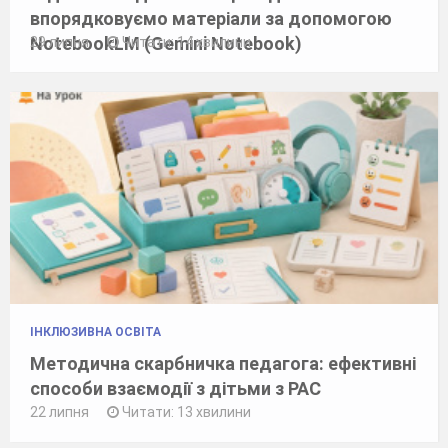
впорядковуємо матеріали за допомогою
NotebookLM (Gemini Notebook)
29 липня
Читати: 14 хвилини
ІНКЛЮЗИВНА ОСВІТА
Методична скарбничка педагога: ефективні
способи взаємодії з дітьми з РАС
22 липня
Читати: 13 хвилини