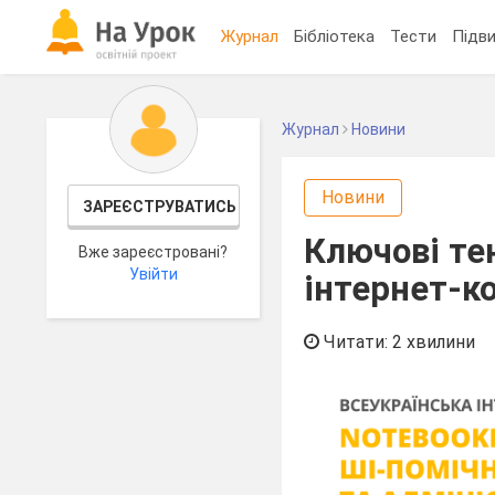
Журнал
Бібліотека
Тести
Підви
Журнал
Новини
Новини
ЗАРЕЄСТРУВАТИСЬ
Ключові тен
Вже зареєстровані?
Увійти
інтернет-к
Читати: 2 хвилини