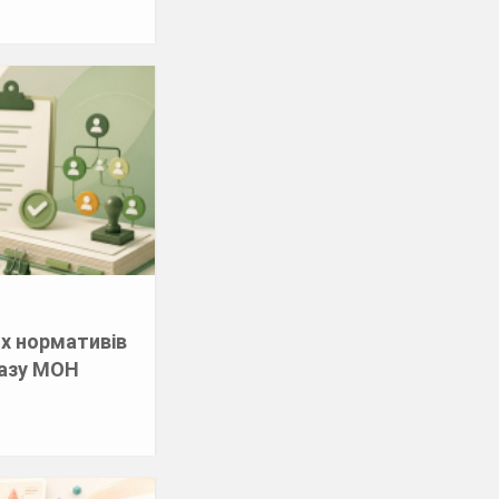
и
х нормативів
казу МОН