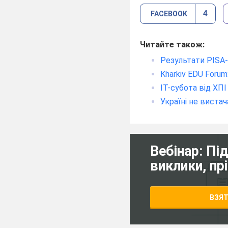
4
FACEBOOK
Читайте також:
Результати PISA-
Kharkiv EDU Foru
IT-субота від ХПІ
Україні не виста
Вебінар: Пі
виклики, пр
ВЗЯТ