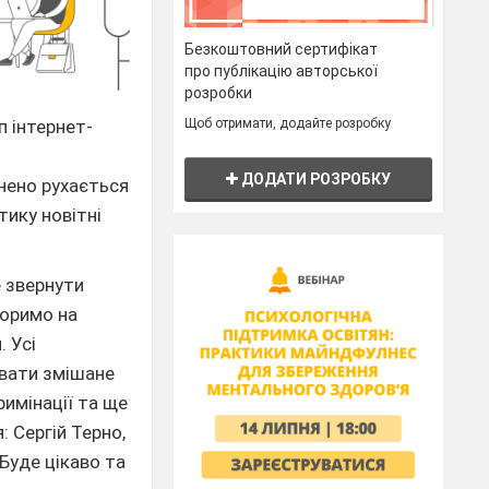
Безкоштовний сертифікат
про публікацію авторської
розробки
Щоб отримати, додайте розробку
п інтернет-
ДОДАТИ РОЗРОБКУ
внено рухається
тику новітні
е звернути
воримо на
. Усі
увати змішане
имінації та ще
 Сергій Терно,
 Буде цікаво та