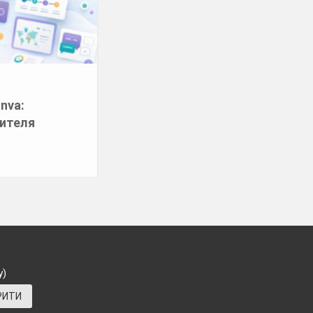
anva:
чителя
у)
РИТИ