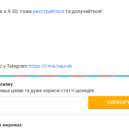
о о 9:30, тоже
реєструйтеся
та долучайтеся!
с у Telegram
https://t.me/naurok
зсилку
ші цікаві та дуже корисні статті щонеділі
ПІДПИСАТ
х мережах