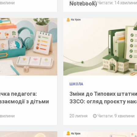
Notebook)
хвилини
29 липня
Читати: 14 хвилин
ШКОЛА
чка педагога:
Зміни до Типових штатни
взаємодії з дітьми
ЗЗСО: огляд проєкту на
хвилини
20 липня
Читати: 9 хвилини