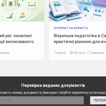
ІНТЕРНЕТ НА КОРИСТЬ
й рік: оновлені
Візуальна педагогіка в C
ції інклюзивного
практичні рішення для в
вилини
7 липня
Читати: 17 хвилини
Перевірка виданих документів
кажіть номер документа (використовуйте кириличну розкладк
ПЕРЕВІ