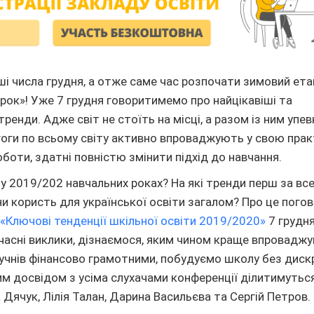
ші числа грудня, а отже саме час розпочати зимовий ета
Урок»! Уже 7 грудня говоритимемо про найцікавіші та
тренди. Адже світ не стоїть на місці, а разом із ним упе
агоги по всьому світу активно впроваджують у свою прак
боти, здатні повністю змінити підхід до навчання.
 у 2019/202 навчальних роках? На які тренди перш за вс
они користь для української освіти загалом? Про це пого
ї
«Ключові тенденції шкільної освіти 2019/2020»
7 грудня
часні виклики, дізнаємося, яким чином краще впровадж
 учнів фінансово грамотними, побудуємо школу без дискр
им досвідом з усіма слухачами конференції ділитимуться:
 Дячук, Лілія Талан, Дарина Васильєва та Сергій Петров.