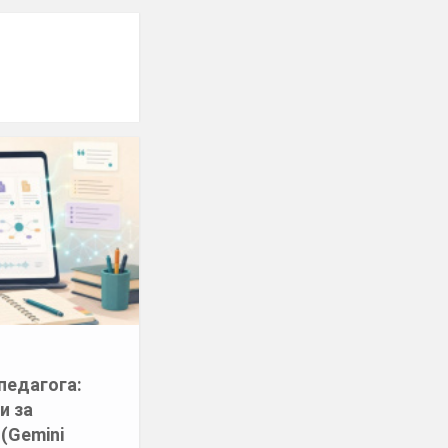
педагога:
и за
(Gemini