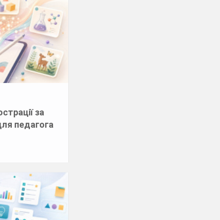
страції за
для педагога
и