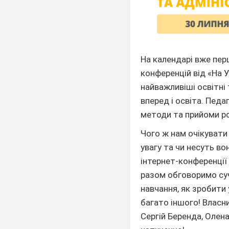
На календарі вже пер
конференцій від «На 
найважливіші освітні 
вперед і освіта. Пед
методи та прийоми ро
Чого ж нам очікувати
увагу та чи несуть в
інтернет-конференці
разом обговоримо су
навчання, як зробити
багато іншого! Власн
Сергій Беренда, Олена