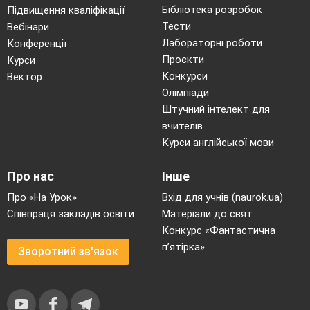
Бібліотека розробок
Підвищення кваліфікації
Тести
Вебінари
Лабораторні роботи
Конференції
Проєкти
Курси
Конкурси
Вектор
Олімпіади
Штучний інтелект для
вчителів
Курси англійської мови
Про нас
Інше
Про «На Урок»
Вхід для учнів (naurok.ua)
Співпраця закладів освіти
Матеріали до свят
Конкурс «Фантастична
п’ятірка»
Зворотний зв'язок