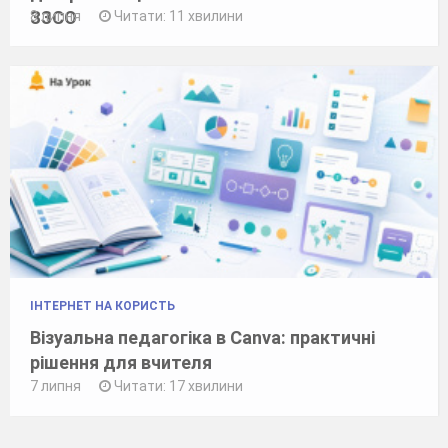
ЗЗСО
8 липня
Читати: 11 хвилини
ІНТЕРНЕТ НА КОРИСТЬ
Візуальна педагогіка в Canva: практичні
рішення для вчителя
7 липня
Читати: 17 хвилини