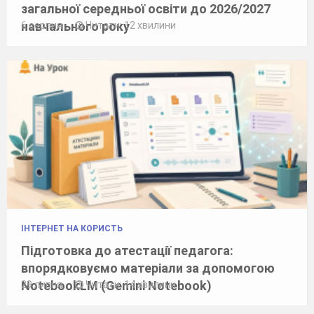
загальної середньої освіти до 2026/2027
навчального року
6 серпня
Читати: 12 хвилини
ІНТЕРНЕТ НА КОРИСТЬ
Підготовка до атестації педагога:
впорядковуємо матеріали за допомогою
NotebookLM (Gemini Notebook)
29 липня
Читати: 14 хвилини