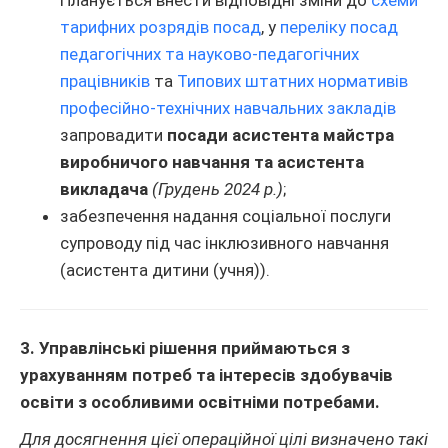
Планується внести відповідні зміни до
схеми
тарифних розрядів посад
, у
переліку посад
педагогічних та науково-педагогічних
працівників
та
Типових штатних нормативів
професійно-технічних навчальних закладів
запровадити
посади асистента майстра
виробничого навчання та асистента
викладача
(Грудень 2024 р.)
;
забезпечення надання соціальної послуги
супроводу під час інклюзивного навчання
(асистента дитини (учня)).
3. Управлінські рішення приймаються з
урахуванням потреб та інтересів здобувачів
освіти з особливими освітніми потребами.
Для досягнення цієї операційної цілі визначено такі