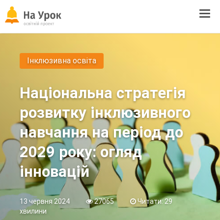
Tog
navi
Інклюзивна освіта
Національна стратегія
розвитку інклюзивного
навчання на період до
2029 року: огляд
інновацій
13 червня 2024
27065
Читати: 29
хвилини