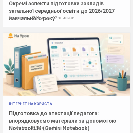
Окремі аспекти підготовки закладів
загальної середньої освіти до 2026/2027
навчального року
6 серпня
Читати: 12 хвилини
ІНТЕРНЕТ НА КОРИСТЬ
Підготовка до атестації педагога:
впорядковуємо матеріали за допомогою
NotebookLM (Gemini Notebook)
29 липня
Читати: 14 хвилини