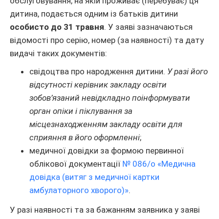
обслуговування, на якій проживає (перебуває) ця
дитина, подається одним із батьків дитини
особисто до 31 травня
. У заяві зазначаються
відомості про серію, номер (за наявності) та дату
видачі таких документів:
свідоцтва про народження дитини.
У разі його
відсутності керівник закладу освіти
зобов’язаний невідкладно поінформувати
орган опіки і піклування за
місцезнаходженням закладу освіти для
сприяння в його оформленні
;
медичної довідки за формою первинної
облікової документації
№ 086/о «Медична
довідка (витяг з медичної картки
амбулаторного хворого)»
.
У разі наявності та за бажанням заявника у заяві