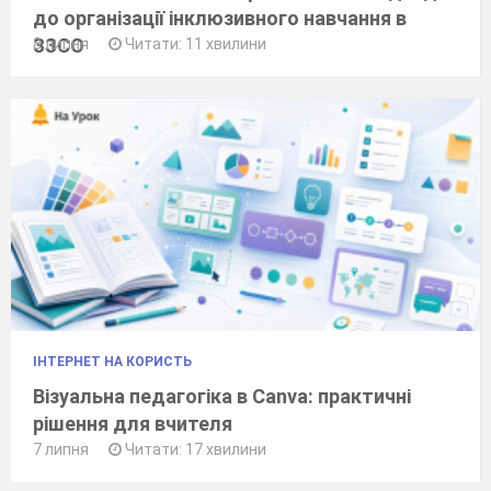
до організації інклюзивного навчання в
ЗЗСО
8 липня
Читати: 11 хвилини
ІНТЕРНЕТ НА КОРИСТЬ
Візуальна педагогіка в Canva: практичні
рішення для вчителя
7 липня
Читати: 17 хвилини