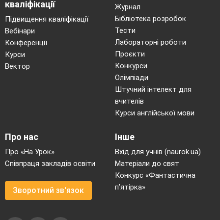
кваліфікації
Журнал
Бібліотека розробок
Підвищення кваліфікації
Тести
Вебінари
Лабораторні роботи
Конференції
Проєкти
Курси
Конкурси
Вектор
Олімпіади
Штучний інтелект для
вчителів
Курси англійської мови
Про нас
Інше
Про «На Урок»
Вхід для учнів (naurok.ua)
Співпраця закладів освіти
Матеріали до свят
Конкурс «Фантастична
п’ятірка»
Зворотний зв'язок