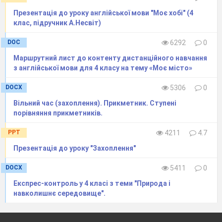
Winter is white.
Презентація до уроку англійської мови "Моє хобі" (4
(
https://www.youtube.com/watch?
клас, підручник А.Несвіт)
v=8p82tSzApY8
)
DOC
6292
0
A song”What’s the weather like today?”
What’s the weather,
Маршрутний лист до контенту дистанційного навчання
з англійської мови для 4 класу на тему «Моє місто»
What’s the weather,
DOCX
5306
0
Вільний час (захоплення). Прикметник. Ступені
What’s the weather like today?
порівняння прикметників.
All together,
PPT
4211
4.7
All together,
Презентація до уроку "Захоплення"
What’s the weather like today?
DOCX
5411
0
Look it’s windy,
Експрес-контроль у 4 класі з теми "Природа і
Look it’s windy,
навколишнє середовище".
Look it’s windy,
Everyone.