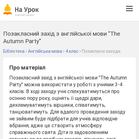
Tog
navi
Позакласний захід з англійської мови "The
Autumn Party"
Бібліотека
Англійська мова
4 клас
Позакласні заходи
Про матеріал
Позакласний захід з англійської мови "The Autumn
Party" можна використати у роботі з учнями 3-4
класів. В ході заходу учні спілкуватимуться про
осінню пору року, оцінять її щедрі дари,
декламуватимуть віршики, співатимуть,
танцюватимуть. Для вдалого проведення заходу
не зайвим буде підібрати для учнів відповідне
вбрання, адже це створить атмосферу
справжнього свята. Діти із задоволенням