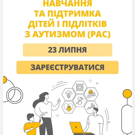
season.
Autumn:
But I can’t work without my good
helpers. I have three of them. What are they? Yes,
they are autumn months: September, October and
November.
На сцені з
’
являються осінні місяці)
(
September:
Hello, dear pupils! I am September.
And I am glad to meet you! You are kind and
friendly.
October:
Hi! How are you?
Ch:
We are fine, thank you. And you?
October:
I’m fine, thank you too. I am glad to see
you at our party.
November:
Hello, my dear! You are very friendly
children!