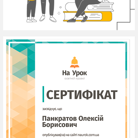
Autumn:
I have a surprise for you today. There is
something in my basket. Listen to the description
and try to guess what it is.
This is the season
When days are cool.
When we eat apples
And go to school.
T: Children, do you know what it is?
Children:
Yes,
we know. It is autumn.
T:
You are right.
T:
Did you learn the poems about autumn ?
Ch:
Yes, we did.
T:
Let’s recite the poems.
P6:
September means it’s time again
For going off to school.