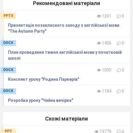
No leaves on trees.
Рекомендовані матеріали
You must remember
PPTX
1201
0
This is November.
Презентація позакласного заходу з англійської мови
P10:
"The Autumn Party"
In autumn the leaves are red,
They’re green, yellow and bright.
DOCX
1406
0
The weather is cold and wet,
План проведення тижня англійської мови у початковій
школі
The clouds are nice and light.
T:
My dear boys and girls
!
You are smart. Do you
DOCX
1000
0
like to sing songs?
Конспект уроку "Родина Паркерів"
Ch:
Yes, we do.
DOCX
1184
0
T:
Let’s sing the songs.
Розробка уроку "Чайна вечірка"
A song“ Seasons”
Spring is green.
Summer is bright.
Схожі матеріали
Autumn is yellow.
PPT
13779
0