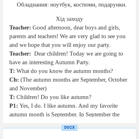
Обладнання: ноутбук, костюми, подарунки.
Хід заходу
Teacher:
Good afternoon, dear boys and girls,
parents and teachers
!
We are very glad to see you
and we hope that you will enjoy our party.
Teacher:
Dear children! Today we are going to
have an interesting Autumn
Party
.
T:
What do you know the autumn months?
Ch:
(The autumn months are September, October
and November)
T:
Children! Do you like autumn?
P1:
Yes, I do. I like autumn. And my favorite
autumn month is September. In September the
days become shorter and the nights become
DOCX
longer.