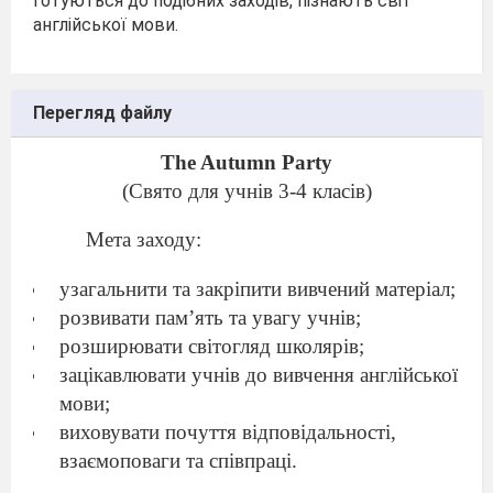
готуються до подібних заходів, пізнають світ
англійської мови.
Перегляд файлу
The
Autumn
Party
(
Свято для учнів 3-4 класів)
Мета заходу:
узагальнити та закріпити вивчений матеріал;
розвивати пам’ять та увагу учнів;
розширювати світогляд школярів;
зацікавлювати учнів до вивчення англійської
мови;
виховувати почуття відповідальності,
взаємоповаги та співпраці.