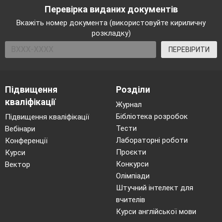
Перевірка виданих документів
Fly a kite,
Вкажіть номер документа (використовуйте кириличну
Fly a kite,
розкладку)
Fly a kite, everyone.
ПЕРЕВІРИТИ
Look it’s rainy,
Look it’s rainy,
Підвищення
Розділи
Look it’s rainy,
кваліфікації
Журнал
Everyone.
Бібліотека розробок
Підвищення кваліфікації
Jump in the puddles,
Тести
Вебінари
Jump in the puddles,
Лабораторні роботи
Конференції
Jump in the puddles, everyone.
Проєкти
Курси
Конкурси
Вектор
Олімпіади
Look it’s sunny,
Штучний інтелект для
Look it’s sunny,
вчителів
Look it’s sunny
Курси англійської мови
Everyone.