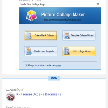
Вибираємо команду
DOC
Додав(-ла)
Князевич Оксана Василівна
Перед вами з’явиться вікно. Обираємо
команду
Пов’язані теми