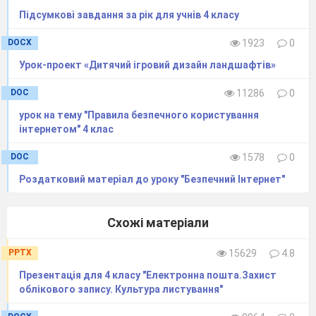
Підсумкові завдання за рік для учнів 4 класу
DOCX
1923
0
Урок-проект «Дитячий ігровий дизайн ландшафтів»
DOC
11286
0
урок на тему "Правила безпечного користування
інтернетом" 4 клас
DOC
1578
0
Роздатковий матеріал до уроку "Безпечний Інтернет"
Схожі матеріали
PPTX
15629
4.8
Прeзeнтація для 4 класу "Eлeктронна пошта.Захист
облікового запису. Культура листування"