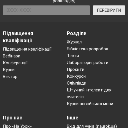
розкладку)
ПЕРЕВІРИТИ
Підвищення
Розділи
кваліфікації
Журнал
Бібліотека розробок
Підвищення кваліфікації
Тести
Вебінари
Лабораторні роботи
Конференції
Проєкти
Курси
Конкурси
Вектор
Олімпіади
Штучний інтелект для
вчителів
Курси англійської мови
Про нас
Інше
Про «На Урок»
Вхід для учнів (naurok.ua)