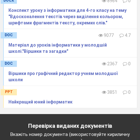
DOCX
8964
0
Конспект уроку з інформатики для 4-го класу на тему
"Вдосконалення текстів через виділення кольором,
шрифтами фрагментів тексту, окремих слів."
DOC
9077
4.7
Матеріал до уроків інформатики у молодшій
школі."Віршики та загадки"
DOC
2367
0
Віршики про графічний редактор учням молодшої
школи
PPT
3851
0
Найкращий юний інформатик
Перевірка виданих документів
Вкажіть номер документа (використовуйте кириличну