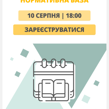
Додаємо фото із своєї папки. Обираємо
Collage