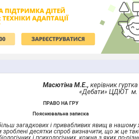
Масютіна М.Е.,
керівник гуртк
«Дебати» ЦДЮТ м.
ПРАВО НА ГРУ
Пояснювальна записка
йбільш загадкових і привабливих явищ в нашому 
зроблені десятки спроб визначити, що ж це таке
 біологічних і психологічних, кожна з яких по-різ