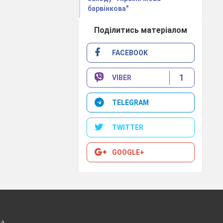
барвінкова"
Поділитись матеріалом
FACEBOOK
1
VIBER
TELEGRAM
ає про свого
TWITTER
GOOGLE+
цього предмета
питання про