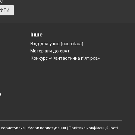
у)
 теплу дружню
РИТИ
збивається на
и. Останні за
ких займають
Інше
 кожної з
". Від кожної з
Вхід для учнів (naurok.ua)
а. На рахунок
Матеріали до свят
е назве ім'я
Конкурс «Фантастична п’ятірка»
ереходить в
 не залишиться
в
уло можливо.
… Я з успіхом
 користувача
|
Умови користування
|
Політика конфіденційності