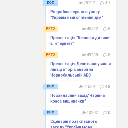
DOC
28197
4.7
Розробка першого уроку
"Україна наш спільний дім"
ій формі, яка
PPTX
45402
5
до центру і
Презентація "Безпека дитини
в інтернеті"
PPTX
49288
5
один одному
Презентація День вшанування
а групі.
ліквідаторів аварії на
Чорнобильській АЕС
DOC
21559
4.8
Позакласний захід"Чарівна
краса вишиванки"
DOC
10242
0
вши руки йому
тягом 1
Сценарій позакласного
ий член групи
заходу "України мова