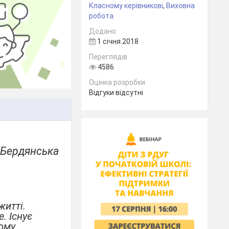
Класному керівникові
,
Виховна
робота
Додано
1 січня 2018
Переглядів
4586
Оцінка розробки
Відгуки відсутні
а
 Бердянська
житті.
. Існує
ному