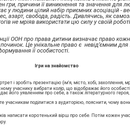
ен гри, причини її виникнення та значення для 
ає у людини цілий набір приємних асоціацій - ве
ес, азарт, свобода, радість. Дивлячись, як само
гогів не мріяв використати цю силу у своїй роботі 
нції ООН про права дитини визначає право кожн
ідпочинок. Це унікальне право є невід’ємним для
формування її особистості.
Ігри на знайомство
ет і зробіть презентацію (ім’я, місто, хобі, захоплення, мр
ному учаснику вибрати колір, що відображає його особисті
ідає його уявленням про себе, а також літературного героя,
те учасникам поділитися з аудиторією, пояснити, чому вон
иків написати коротенький вірш про себе. Потім кожен уча
ру.