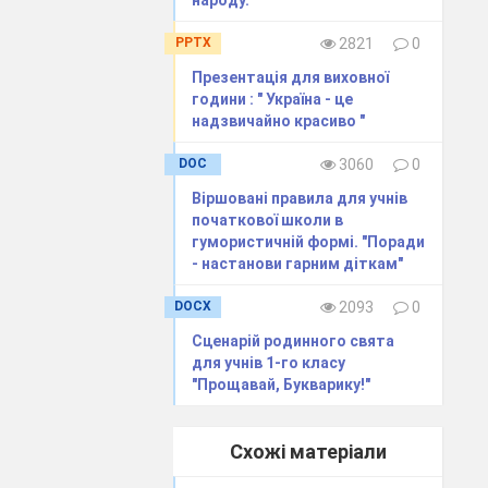
народу."
в ігровій
PPTX
2821
0
у, наскільки
’я і
Презентація для виховної
години : " Україна - це
оруч, називає
надзвичайно красиво "
акож повинен
що відразу
DOC
3060
0
Знайомство йде
им) повинен
Віршовані правила для учнів
айомство: 1) Я
початкової школи в
гумористичній формі. "Поради
таша-надійна»,
- настанови гарним діткам"
яття? Якби вам
DOCX
2093
0
Сценарій родинного свята
? Яке рослина?
для учнів 1-го класу
? Яка назва
"Прощавай, Букварику!"
Схожі матеріали
хотілося б, щоб