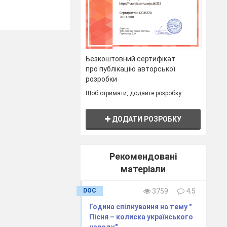
Безкоштовний сертифікат
про публікацію авторської
розробки
Щоб отримати, додайте розробку
себе, потім
групі.
ДОДАТИ РОЗРОБКУ
ває своє ім’я і
Рекомендовані
матеріали
DOC
3759
4.5
ловою і т.п.
Година спілкування на тему "
Пісня – колиска українського