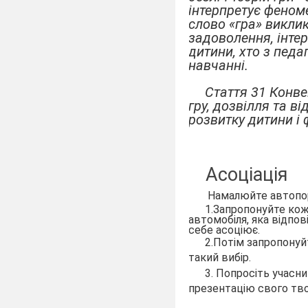
інтерпретує феном
слово «гра» виклик
задоволення, інтер
дитини, хто з педа
навчанні.
Стаття 31 Конве
гру, дозвілля та в
розвитку дитини і 
Асоціація
Намалюйте автопортр
1.Запропонуйте кож
автомобіля, яка відпов
себе асоціює.
2.Потім запропонуй
такий вибір.
3. Попросіть учасн
презентацію свого тво