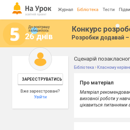
Журнал
Бібліотека
Тести
Підви
Конкурс розро
До розіграшу
залишилось:
26 днів
Розробки додавай – 
Сценарій позакласног
Бібліотека
Класному керівн
ЗАРЕЄСТРУВАТИСЬ
Про матеріал
Вже зареєстровані?
Матеріал рекомендова
Увійти
виховної роботи у навч
цікавиться питаннями а