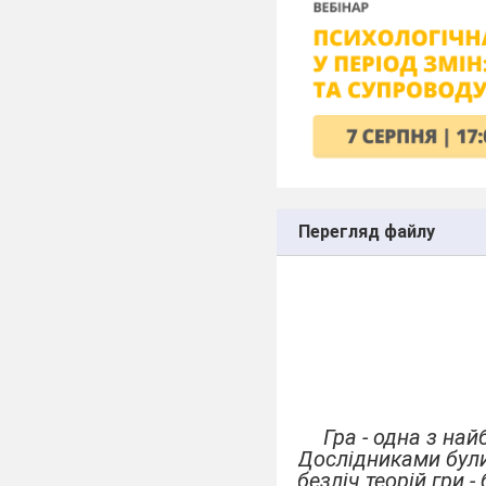
Перегляд файлу
Гра - одна з на
Дослідниками були 
безліч теорій гри -