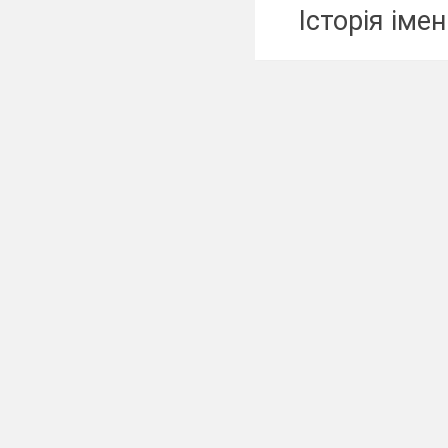
Історія імен
Назвати своє ім’я т
а) хто дав вам це і
«Мене звати …
Моя
«Я хочу ва
Група розбивається
учасники міняються міс
«Камінець 
По черзі в групі пе
яскравий спогад свого
«Ім’я»
По команді всі пишуть 
«Імена»