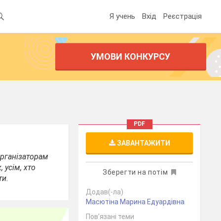
Я учень
Вхід
Реєстрація
УМОВИ КОНКУРСУ
PDF
ЗАВАНТАЖИТИ
організаторам
 усім, хто
Зберегти на потім
ти.
Додав(-ла)
Масютіна Марина Едуардівна
Пов’язані теми