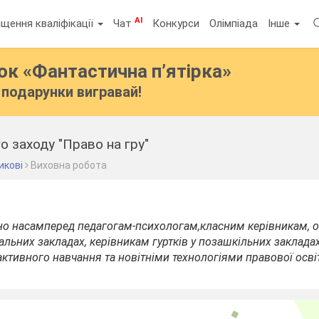
AI
щення кваліфікації
Чат
Конкурси
Олімпіада
Інше
бок
«Фантастична п’ятірка»
подарунки вигравай!
о заходу "Право на гру"
икові
Виховна робота
но насамперед педагогам
-
психологам,класним керівникам, 
альних закладах, керівникам гуртків у позашкільних закладах,
ктивного навчання та новітніми технологіями правової осві