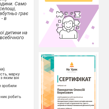
людини. Само
селощі,
забутньо грає
- в
ої дитини на
 всебічного
ія).
сть, марку
 з яким він
и зробили
сник робить