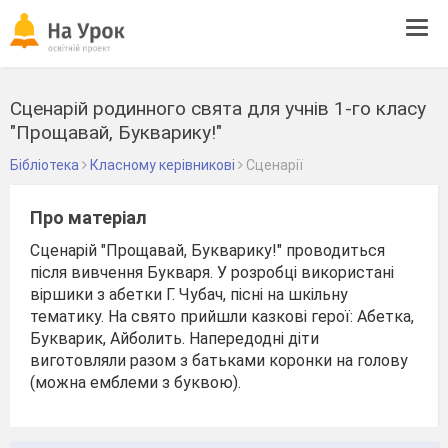
Tog
navi
Сценарій родинного свята для учнів 1-го класу
"Прощавай, Букварику!"
Бібліотека
Класному керівникові
Сценарії
Про матеріал
Сценарій "Прощавай, Букварику!" проводиться
після вивчення Букваря. У розробці використані
віршики з абетки Г. Чубач, пісні на шкільну
тематику. На свято прийшли казкові герої: Абетка,
Букварик, Айболить. Напередодні діти
виготовляли разом з батьками коронки на голову
(можна емблеми з буквою).