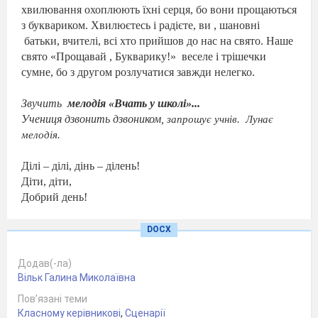
хвилювання охоплюють їхні серця, бо вони прощаються
з буквариком. Хвилю
єтесь
і раді
єте, ви , шановні
батьки, вчителі, всі хто прийшов до нас на свято.
Наше
свято «Прощавай , Букварику!»
веселе і трішечки
сумне, бо з другом розлучатися завжди нелегко.
Звучить
мелодія «Вчать у школі»...
Учениця дзвонить дзвоником,
запрошує учнів.
Лунає
мелодія.
Ділі – ділі, дінь – ділень!
Діти, діти,
Добрий день!
Ділі – ділі, дінь – ділень!
Всім гостям
DOCX
Добрий день!
Дінді – дінді! Вам наказ -
Додав(-ла)
На свято Букварика
Вільк Галина Миколаївна
Запрошуємо вас.
.
Пов’язані теми
Класному керівникові
,
Сценарії