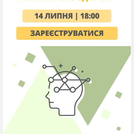
І присядемо давайте.
- Так, молодці! А тепер будемо робити огляд.
Швидка музика
(слухає дітей, заглядає у вуха…)
- Всі веселі та здорові
І до свята всі готові!
Ми сучасні діти,
Все повинні вміти:
Грамотно писати,
Множити, ділити.
Ще повинні вміти
Рідний край любити.
Школу і родину.
Вільну Україну.
Я прийшов до школи вчитись,
Бо поставив за мету:
скоро стану президентом,
тільки трішки підросту.
Я також прийшов учитись,
Бо вже вирішив давно:
Буду, мабуть, футболістом,
А, може, зіркою кіно.