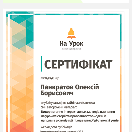
Поки ще казати рано.
Може, в бізнес я піду.
Чи фото моделлю стану,
Як за зростом підійду.
Я
вод
ієм хочу стати,
Полюбляю мандрувати....
А я в лікарні після школи
Всім робитиму уколи.
А я в кухарі подамся,
щоб мене хвалила мамця.
А я вчителькою стану,
Буду вчити малюків,
Бо науку треба знати
Без задорин та сучків.
Мріємо! Мріяти не рано!
Кажуть роки швидко мчать.
Якщо будемо старанні
В школі нас всього навчать.