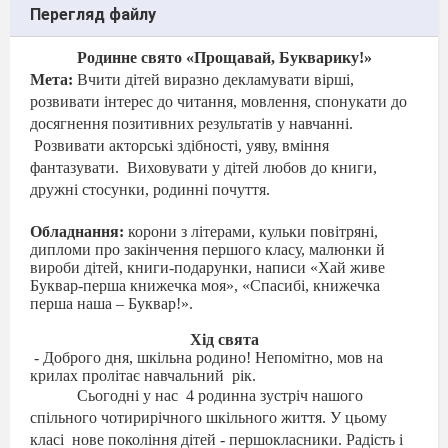
Перегляд файлу
Ро
динне свято «Прощавай, Букварику!»
Мета:
Вчити дітей виразно декламувати вірші,
розвивати інтерес до читання, мовлення, спонукати до
досягнення позитивних результатів у навчанні.
Розвивати акторські здібності, уяву, вміння
фантазувати.
Виховувати у дітей любов до книги,
дружні стосунки, родинні почуття.
Обладнання:
корони з літерами, кульки повітряні,
дипломи про закінчення першого класу, малюнки й
вироби дітей, книги-подарунки, н
аписи «Хай живе
Буквар-перша книжечка моя», «Спасибі, книжечка
перша наша – Буквар!».
Хід свята
- Доброго дня, шкільна родино! Непомітно, мов на
крилах пролітає навчальний
рік.
Сьогодні у нас
4
родинна
зустріч нашого
спільного чотирирічного шкільного життя. У цьому
класі
нове покоління дітей - першокласники. Радість і