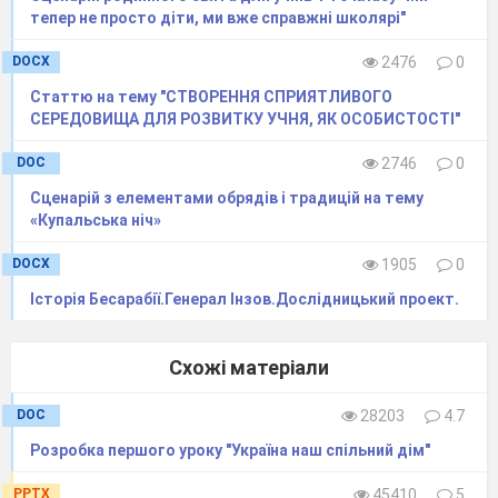
Скільки грамотних у нас?
(…….)
тепер не просто діти, ми вже справжні школярі"
- Дорога Абетко, не хвилюйся, ми допоможемо
тобі
зібрати букви. Діти, допоможемо Абетці? Будь гостею
DOCX
2476
0
на нашому святі.
Статтю на тему "СТВОРЕННЯ СПРИЯТЛИВОГО
1 літера: Ми – літери відомі,
СЕРЕДОВИЩА ДЛЯ РОЗВИТКУ УЧНЯ, ЯК ОСОБИСТОСТІ"
Ми кожному знайомі.
DOC
2746
0
2 літера: Але про кожну літеру
Сценарій з елементами обрядів і традицій на тему
Ви знаєте не все.
«Купальська ніч»
3 літера: Ми – літери незвичні,
DOCX
1905
0
Ми дуже симпатичні.
Історія Бесарабії.Генерал Інзов.Дослідницький проект.
4 літера: Багато цікавинок
Кожна з нас несе.
Схожі матеріали
А
Б
В
Г
Д
DOC
28203
4.7
А
кула зубата
Не вміє читати.
Розробка першого уроку "Україна наш спільний дім"
Ну, а спритний рак Омар
Прочитав увесь буквар!
PPTX
45410
5