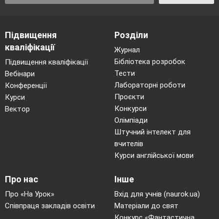
Я,
букварик
, вам відомий
Дуже гарний, малюнковий.
Залюбки всіх вчив читати –
Підвищення
Розділи
нема часу спочивати.
Я мандрую по країнах,
кваліфікації
Журнал
Я з абеткою дружу
Бібліотека розробок
Підвищення кваліфікації
І малечу, де зустріну
Тести
Вебінари
Грамоти одразу вчу.
Лабораторні роботи
Конференції
*********
Проєкти
Курси
Конкурси
Вектор
Е
З
І
К
М
Олімпіади
Ему-
мама, ему- тато
Штучний інтелект для
Люблять своїх еменяток.
вчителів
Вчать красиво їх ходити
Курси англійської мови
І розумно говорити.
З
айчик в зарості забіг,
Про нас
Інше
Щоб ніхто зловить не зміг,
І сидить тихенько
Про «На Урок»
Вхід для учнів (naurok.ua)
Боягуз маленький.
Співпраця закладів освіти
Матеріали до свят
Конкурс «Фантастична
І
ндик каже до корови: