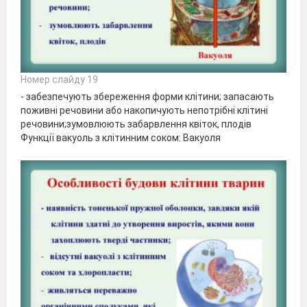
Номер слайду 19
- забезпечують збереження форми клітини; запасають
поживні речовини або накопичують непотрібні клітині
речовини;зумовлюють забарвлення квіток, плодів
Функції вакуоль з клітинним соком: Вакуоля