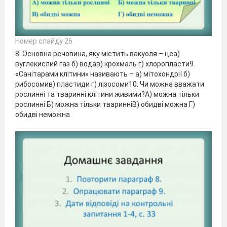
Номер слайду 26
8. Основна речовина, яку містить вакуоля – цеа)
вуглекислий газ б) водав) крохмаль г) хлоропласти9.
«Санітарами клітини» називають – а) мітохондрії б)
рибосомив) пластиди г) лізосоми10. Чи можна вважати
рослинні та тваринні клітини живими?А) можна тільки
рослинні Б) можна тільки тваринніВ) обидві можна Г)
обидві неможна