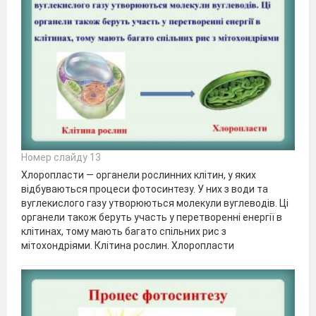
Номер слайду 13
Хлоропласти — органели рослинних клітин, у яких
відбуваються процеси фотосинтезу. У них з води та
вуглекислого газу утворюються молекули вуглеводів. Ці
органели також беруть участь у перетворенні енергії в
клітинах, тому мають багато спільних рис з
мітохондріями. Клітина рослин. Хлоропласти