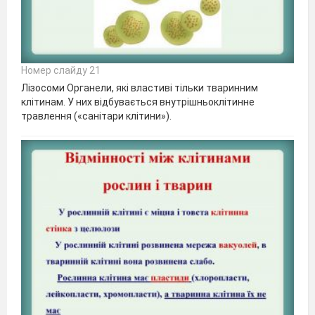
Номер слайду 21
Лізосоми Органели, які властиві тільки тваринним
клітинам. У них відбувається внутрішньоклітинне
травлення («санітари клітини»).