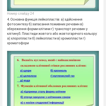
Номер слайду 24
4. Основна функція лейкопластів: а) здійснення
фотосинтезу б) запасання поживних речовин в)
збереження форми клітини г) транспорт речовин у
клітину5. Пластиди жовтого або жовтогарячого кольору:
а) хлоропласти б) лейкопласти в) хромопласти г)
хроматофори