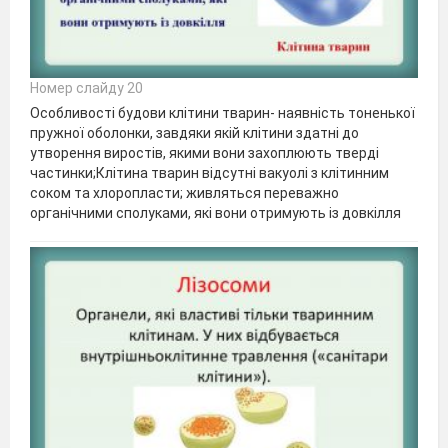
Номер слайду 20
Особливості будови клітини тварин- наявність тоненької
пружної оболонки, завдяки якій клітини здатні до
утворення виростів, якими вони захоплюють тверді
частинки;Клітина тварин відсутні вакуолі з клітинним
соком та хлоропласти; живляться переважно
органічними сполуками, які вони отримують із довкілля