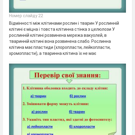
Номер слайду 22
Відмінності між клітинами рослин і тварин У рослинній
клітині є міцна і товста клітинна стінка з целюлози У
рослинній клітині розвинена мережа вакуолей, в
тваринній клітині вона розвинена слабо. Рослинна
клітина має пластиди (хлоропласти, лейкопласти,
хромопласти), а тваринна клітина їх не має