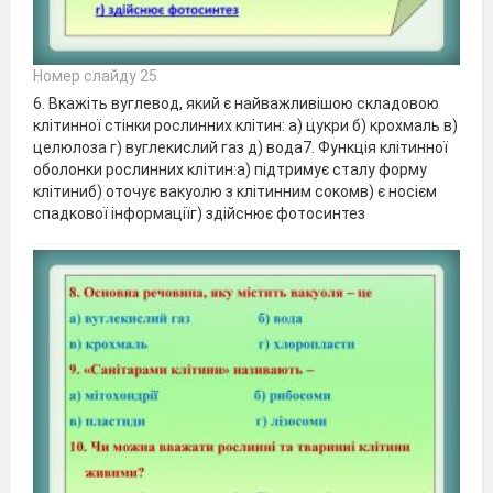
Номер слайду 25
6. Вкажіть вуглевод, який є найважливішою складовою
клітинної стінки рослинних клітин: а) цукри б) крохмаль в)
целюлоза г) вуглекислий газ д) вода7. Функція клітинної
оболонки рослинних клітин:а) підтримує сталу форму
клітиниб) оточує вакуолю з клітинним сокомв) є носієм
спадкової інформаціїг) здійснює фотосинтез