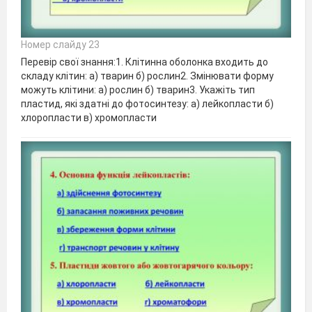
Номер слайду 23
Перевір свої знання:1. Клітинна оболонка входить до
складу клітин: а) тварин б) рослин2. Змінювати форму
можуть клітини: а) рослин б) тварин3. Укажіть тип
пластид, які здатні до фотосинтезу: а) лейкопласти б)
хлоропласти в) хромопласти